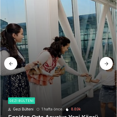
GEZI BÜLTENI
Gezi Bülteni
1 ay önce
6.22k
Seyahat Teknolojilerinde Yeni Bir