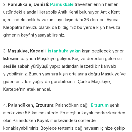
2.
Pamukkale, Denizli
:
Pamukkale
travertenlerinin hemen
üstündeki alanda Hierapolis Antik Kenti bulunuyor. Antik Kent
içerisindeki antik havuzun suyu kışın dahi 36 derece. Ayrıca
Kleopatra havuzu olarak da bildiğimiz bu yerde kışın havuza
girmenin keyfini yaşayabilirsiniz.
3.
Maşukiye, Kocaeli
:
İstanbul’a yakın
kışın gezilecek yerler
listesinin başında Maşukiye geliyor. Kuş ve dereden gelen su
sesi ile sabah yürüyüşü yapıp ardından lezzetli bir kahvaltı
yiyebilirsiniz. Bunun yanı sıra kışın ortalarına doğru Maşukiye’ye
giderseniz kar yağışı da görebilirsiniz. Çünkü Maşukiye,
Kartepe’nin eteklerinde!.
4.
Palandöken, Erzurum
: Palandöken dağı,
Erzurum
şehir
merkezine 5.5 km mesafede. En meşhur kayak merkezlerinden
olan Palandöken Kayak merkezindeki otellerde
konaklayabilirsiniz. Böylece tertemiz dağ havasını içinize çekip