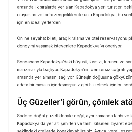
arasında ilk sıralarda yer alan Kapadokya yerli turistleri bek
oluşumları ve tarihi zenginlikleri ile ünlü Kapadokya, bu so
için en ideal yerlerden.
Online seyahat bileti, araç kiralama ve otel rezervasyonu p
deneyimi yaşamak isteyenlere Kapadokya’yı öneriyor.
Sonbaharın Kapadokya’daki büyüsü, kırmızı, turuncu ve sarın
manzarasıyla başlıyor. Kapadokya’nın benzersiz coğrafi yap
arasında yer almasını sağlıyor. Güneşin doğuşuna gökyüzün
adeta bir masalın içindeymişsiniz gibi hissetmek için bu so
Üç Güzeller’i görün, çömlek atöl
Sadece doğal güzellikleriyle değil, aynı zamanda tarihi ve kü
Kapadokya’da yer altı şehirleri ve tarihi kiliseleri ziyaret e
şeklindeki otellerde konaklayabilirsiniz. Ayrıca, yerel lezz