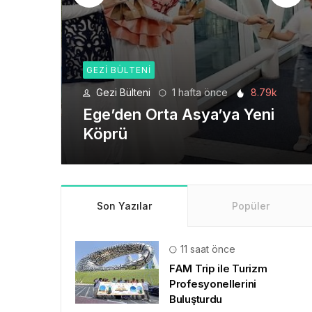
GEZI BÜLTENI
8.79k
Gezi Bülteni
4 hafta önce
6.2k
eni
Seyahat Teknolojilerinde
Yeni Bir Dönem
Son Yazılar
Popüler
11 saat önce
FAM Trip ile Turizm
Profesyonellerini
Buluşturdu