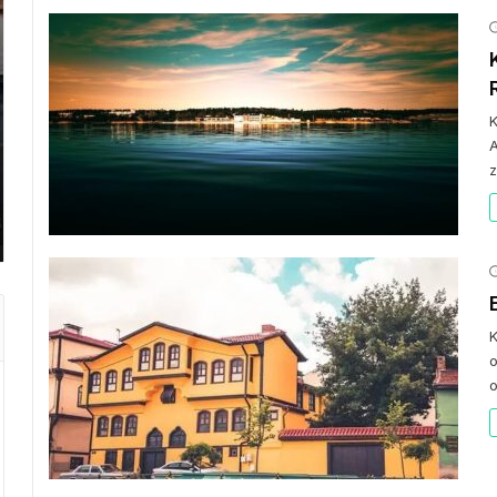
GEZI BÜLTENI
GEZI 
K
A
Gezi Bülteni
1 ay önce
8.95k
Gezi 
z
Manevi Yolculukta Yeni
Emir
Dönem
Kaç
K
o
o