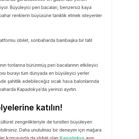
liyor. Büyüleyici peri bacaları, benzersiz kaya
nbahar renklerin büyüsüne tanıklık etmek isteyenler
latformu obilet, sonbaharda bambaşka bir tatil
ın tonlarına bürünmüş peri bacalarının etkileyici
ısı burayı tüm dünyada en büyüleyici yerler
de şahitlik edebileceğiz sıcak hava balonlarında
nbaharda Kapadokya’da yerinizi ayırtın.
yelerine katılın!
ltürel zenginlikleriyle de turistleri büyüleyen
debilirsiniz. Daha unutulmaz bir deneyim için mağara
etler konusunda da iddialı olan
Kapadokya
aynı