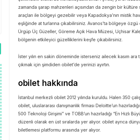
zamanda şarap mahzenleri açısından da zengin bir kültüre sa
araçları ile bölgeyi gezebilir veya Kapadokya’nın mistik hava
eşliğinde at turlarına çıkabilirsiniz. Avanos’ta bölgeye özg
Ürgüp Üç Güzeller, Göreme Açık Hava Müzesi, Uçhisar Kalesi
bölgenin etkileyici güzelliklerini keşfe çıkabilirsiniz.
İster yılın en sakin döneminde isterseniz ailecek kasım ara 
çıkmak için şimdiden obilet’de yerinizi ayırtın.
obilet hakkında
İstanbul merkezli obilet 2012 yılında kuruldu. Halen 350 çalı
obilet, uluslararası danışmanlık firması Deloitte’un hazırlad
500 Teknoloji Girişimi” ve TOBB’un hazırladığı “En Hızlı Büyü
düzenli olarak en üst sıralarda yer alıyor. obilet ayrıca dün
biletlemesi platformu arasında yer alıyor.