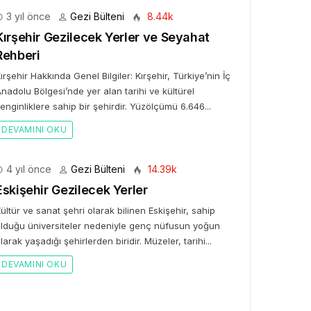
3 yıl önce
Gezi Bülteni
8.44k
Kırşehir Gezilecek Yerler ve Seyahat
Rehberi
BÜLTENI
ırşehir Hakkında Genel Bilgiler: Kırşehir, Türkiye’nin İç
nadolu Bölgesi’nde yer alan tarihi ve kültürel
Bülteni
1 ay önce
3.45k
enginliklere sahip bir şehirdir. Yüzölçümü 6.646...
ates ile Yazın En Lüks
amağı
DEVAMINI OKU
4 yıl önce
Gezi Bülteni
14.39k
Eskişehir Gezilecek Yerler
ültür ve sanat şehri olarak bilinen Eskişehir, sahip
lduğu üniversiteler nedeniyle genç nüfusun yoğun
larak yaşadığı şehirlerden biridir. Müzeler, tarihi...
DEVAMINI OKU