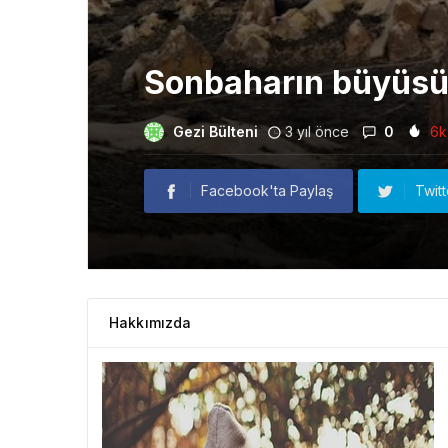
Sonbaharın büyüsü
Gezi Bülteni
3 yıl önce
0
6k
Facebook'ta Paylaş
Twit
Hakkımızda