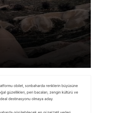
platformu obilet, sonbaharda renklerin büyüsüne
ğal güzellikleri, peri bacaları, zengin kültürü ve
ideal destinasyonu olmaya aday.
baharda görülebilecek en güzel tatil yerleri