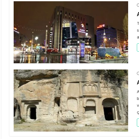
T
s
a
A
b
v
ç