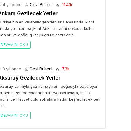
4 yıl önce
Gezi Bülteni
11.41k
Ankara Gezilecek Yerler
ürkiye’nin en kalabalık şehirleri sıralamasında ikinci
ırada yer alan başkent Ankara, tarihi dokusu, kültür
lanları ve doğal güzellikleri ile gezilecek...
DEVAMINI OKU
3 yıl önce
Gezi Bülteni
7.3k
Aksaray Gezilecek Yerler
ksaray, tarihiyle göz kamaştıran, doğasıyla büyüleyen
ir şehir. Peri bacalarından kervansaraylara, mistik
adilerden lezzet dolu sofralara kadar keşfedilecek pek
ok...
DEVAMINI OKU