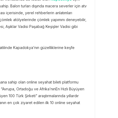
hip. Balon turları dışında macera severler için atv
sı içerisinde, yerel rehberlerin anlatımları
ü çömlek atölyelerinde çömlek yapımını deneyebilir,
, Aşıklar Vadisi Paşabağ Keşişler Vadisi gibi
tatilinde Kapadokya’nın güzelliklerine keşfe
şana sahip olan online seyahat bileti platformu
ığı “Avrupa, Ortadoğu ve Afrika’nınEn Hızlı Büyüyen
yen 100 Türk Şirketi” araştırmalarında yıllardır
yanın en çok ziyaret edilen ilk 10 online seyahat