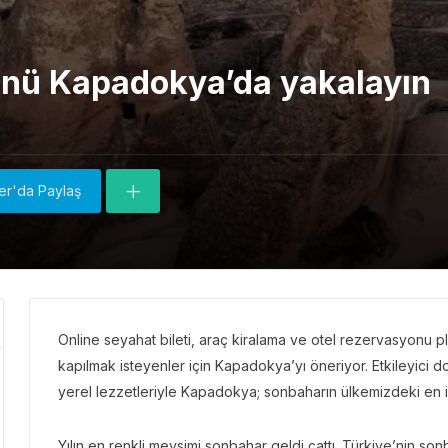
nü Kapadokya’da yakalayın
ter'da Paylaş
Online seyahat bileti, araç kiralama ve otel rezervasyonu 
kapılmak isteyenler için Kapadokya’yı öneriyor. Etkileyici do
yerel lezzetleriyle Kapadokya; sonbaharın ülkemizdeki en 
Yılın en renkli mevsimi sonbahar geldi çattı. Türkiye’nin son