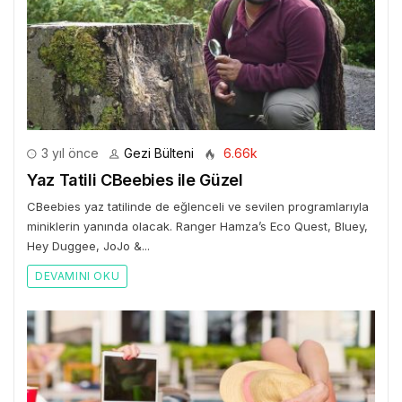
3 yıl önce
Gezi Bülteni
6.66k
Yaz Tatili CBeebies ile Güzel
CBeebies yaz tatilinde de eğlenceli ve sevilen programlarıyla
miniklerin yanında olacak. Ranger Hamza’s Eco Quest, Bluey,
Hey Duggee, JoJo &...
DEVAMINI OKU