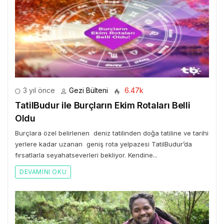
3 yıl önce
Gezi Bülteni
6.47k
TatilBudur ile Burçların Ekim Rotaları Belli
Oldu
Burçlara özel belirlenen deniz tatilinden doğa tatiline ve tarihi
yerlere kadar uzanan geniş rota yelpazesi TatilBudur’da
fırsatlarla seyahatseverleri bekliyor. Kendine...
DEVAMINI OKU