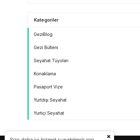
Doğrular” Manifestosu
Kategoriler
GeziBlog
Gezi Bülteni
Seyahat Tüyoları
Konaklama
Pasaport Vize
Yurtdışı Seyahat
Yurtiçi Seyahat
Size daha iyi hizmet sunabilmek için