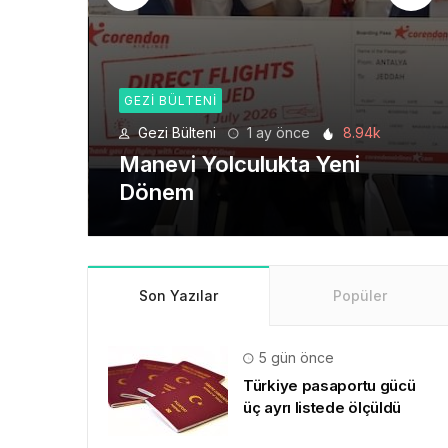
GEZI BÜLTENI
6.19k
Gezi Bülteni
1 ay önce
8.94k
de
Manevi Yolculukta Yeni
Dönem
Son Yazılar
Popüler
5 gün önce
Türkiye pasaportu gücü
üç ayrı listede ölçüldü