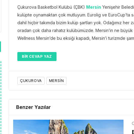
Çukurova Basketbol Kulübü (ÇBK)
Mersin
Yenişehir Beledi
kulüpte oynamaktan çok mutluyum. Eurolig ve EuroCup’ta sa
dahil hiçbir takımda bizim kulüp şartları yok. Odağımız h
oradan çok daha rahatız kulübümüzde. Mersin’in ne büyük e
Wellness Mersin’de bu eksiği kapadı, Mersin’i turizmde şam
BIR CEVAP YAZ
ÇUKUROVA
MERSIN
Benzer Yazılar