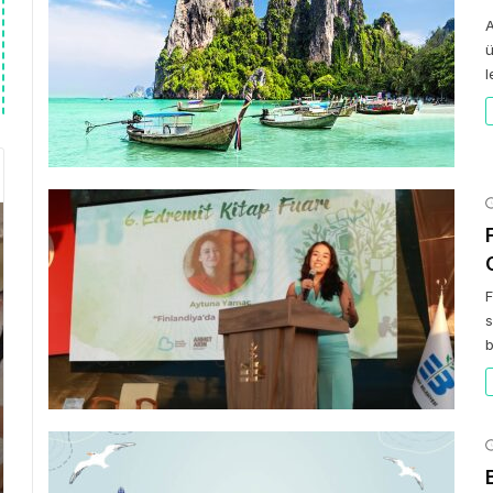
A
ü
l
F
s
b