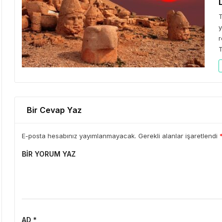
T
y
r
T
Bir Cevap Yaz
E-posta hesabınız yayımlanmayacak. Gerekli alanlar işaretlendi
BIR YORUM YAZ
AD *