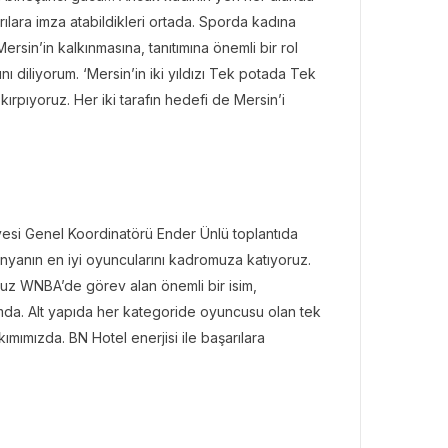
rılara imza atabildikleri ortada. Sporda kadına
rsin’in kalkınmasına, tanıtımına önemli bir rol
nı diliyorum. ‘Mersin’in iki yıldızı Tek potada Tek
ırpıyoruz. Her iki tarafın hedefi de Mersin’i
esi Genel Koordinatörü Ender Ünlü toplantıda
nyanın en iyi oyuncularını kadromuza katıyoruz.
umuz WNBA’de görev alan önemli bir isim,
urumda. Alt yapıda her kategoride oyuncusu olan tek
mımızda. BN Hotel enerjisi ile başarılara