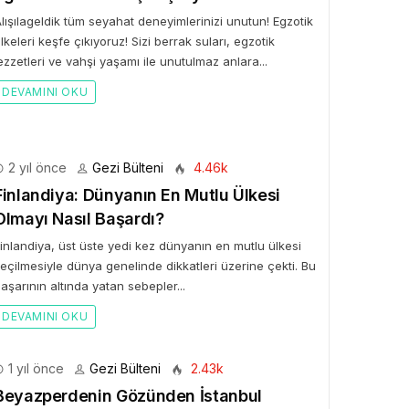
lışılageldik tüm seyahat deneyimlerinizi unutun! Egzotik
lkeleri keşfe çıkıyoruz! Sizi berrak suları, egzotik
ezzetleri ve vahşi yaşamı ile unutulmaz anlara...
DEVAMINI OKU
2 yıl önce
Gezi Bülteni
4.46k
Finlandiya: Dünyanın En Mutlu Ülkesi
Olmayı Nasıl Başardı?
inlandiya, üst üste yedi kez dünyanın en mutlu ülkesi
eçilmesiyle dünya genelinde dikkatleri üzerine çekti. Bu
aşarının altında yatan sebepler...
DEVAMINI OKU
1 yıl önce
Gezi Bülteni
2.43k
Beyazperdenin Gözünden İstanbul