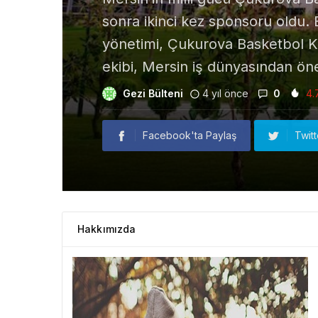
sonra ikinci kez sponsoru oldu. 
yönetimi, Çukurova Basketbol Ku
ekibi, Mersin iş dünyasından önem
Gezi Bülteni
4 yıl önce
0
4.
Facebook'ta Paylaş
Twit
Hakkımızda