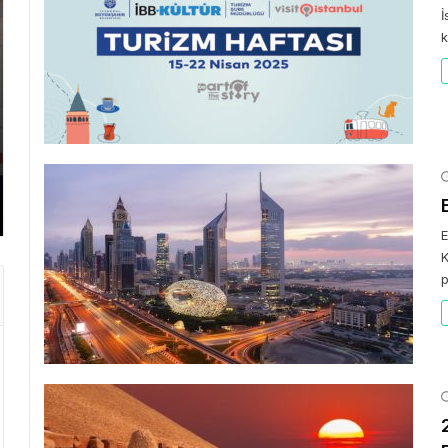
İ
k
GEZI 
GEZI BÜLTENI
Gezi 
“Der
Gezi Bülteni
1 ay önce
3.44k
Emirates ile Yazın En Lüks
Kris
Kaçamağı
Başa
E
K
p