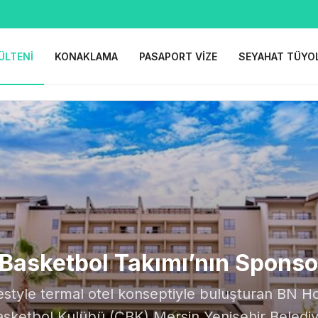
ÜLTENI
KONAKLAMA
PASAPORT VIZE
SEYAHAT TÜYO
Basketbol Takımı’nın Sponso
lifestyle termal otel konseptiyle buluşturan BN 
Basketbol Kulübü (ÇBK) Mersin Yenişehir Beled