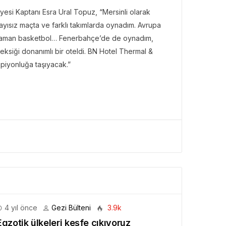
yesi Kaptanı Esra Ural Topuz, “Mersinli olarak
yısız maçta ve farklı takımlarda oynadım. Avrupa
er zaman basketbol… Fenerbahçe’de de oynadım,
ksiği donanımlı bir oteldi. BN Hotel Thermal &
piyonluğa taşıyacak.”
4 yıl önce
Gezi Bülteni
3.9k
Egzotik ülkeleri keşfe çıkıyoruz