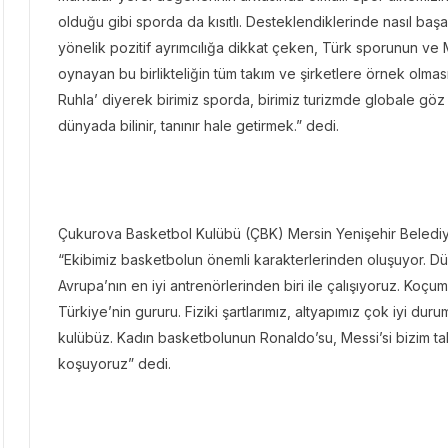
olduğu gibi sporda da kısıtlı. Desteklendiklerinde nasıl başa
yönelik pozitif ayrımcılığa dikkat çeken, Türk sporunun ve Me
oynayan bu birlikteliğin tüm takım ve şirketlere örnek olması
Ruhla’ diyerek birimiz sporda, birimiz turizmde globale göz k
dünyada bilinir, tanınır hale getirmek.” dedi.
Çukurova Basketbol Kulübü (ÇBK) Mersin Yenişehir Belediy
“Ekibimiz basketbolun önemli karakterlerinden oluşuyor. Dü
Avrupa’nın en iyi antrenörlerinden biri ile çalışıyoruz. Koç
Türkiye’nin gururu. Fiziki şartlarımız, altyapımız çok iyi d
kulübüz. Kadın basketbolunun Ronaldo’su, Messi’si bizim takı
koşuyoruz” dedi.