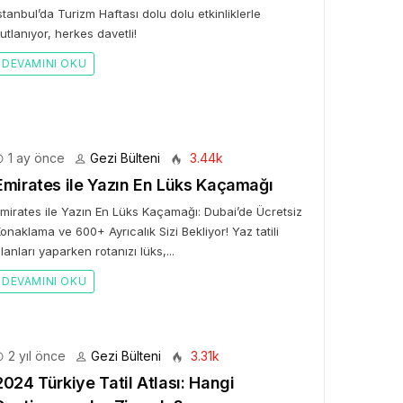
stanbul’da Turizm Haftası dolu dolu etkinliklerle
utlanıyor, herkes davetli!
DEVAMINI OKU
BÜLTENI
Bülteni
1 ay önce
10.24k
ken Rezervasyon!” ile
tal Elma’ya Uzanan
1 ay önce
Gezi Bülteni
3.44k
rı Hikâyesi
Emirates ile Yazın En Lüks Kaçamağı
mirates ile Yazın En Lüks Kaçamağı: Dubai’de Ücretsiz
onaklama ve 600+ Ayrıcalık Sizi Bekliyor! Yaz tatili
lanları yaparken rotanızı lüks,...
DEVAMINI OKU
2 yıl önce
Gezi Bülteni
3.31k
2024 Türkiye Tatil Atlası: Hangi