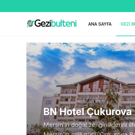
ANA SAYFA
GEZI B
BN Hotel Çukurova 
Mersin’in doğal zenginliklerini 
Mersin’in milli gücü Çukurova 