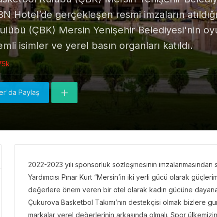
BN Hotel’de gerçekleşen resmi imzaların atıldığı
lübü (ÇBK) Mersin Yenişehir Belediyesi'nin oyu
li isimler ve yerel basın organları katıldı.
75k
ter'da Paylaş
2022-2023 yılı sponsorluk sözleşmesinin imzalanmasında
Yardımcısı Pınar Kurt “Mersin’in iki yerli gücü olarak güçlerim
değerlere önem veren bir otel olarak kadın gücüne dayanan
Çukurova Basketbol Takımı’nın destekçisi olmak bizlere gur
markalar yerel değerlerinin arkasında olmalı. Spor ülkemizin