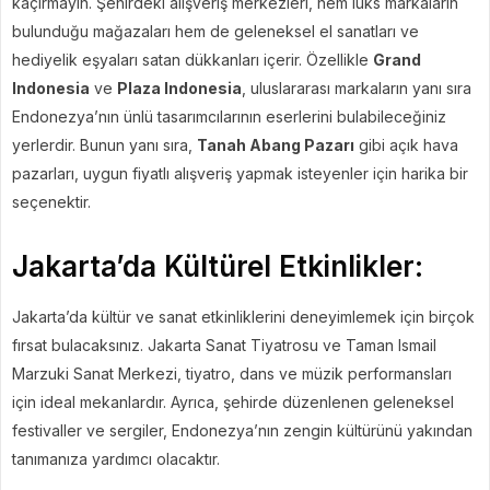
kaçırmayın. Şehirdeki alışveriş merkezleri, hem lüks markaların
bulunduğu mağazaları hem de geleneksel el sanatları ve
hediyelik eşyaları satan dükkanları içerir. Özellikle
Grand
Indonesia
ve
Plaza Indonesia
, uluslararası markaların yanı sıra
Endonezya’nın ünlü tasarımcılarının eserlerini bulabileceğiniz
yerlerdir. Bunun yanı sıra,
Tanah Abang Pazarı
gibi açık hava
pazarları, uygun fiyatlı alışveriş yapmak isteyenler için harika bir
seçenektir.
Jakarta’da Kültürel Etkinlikler:
Jakarta’da kültür ve sanat etkinliklerini deneyimlemek için birçok
fırsat bulacaksınız. Jakarta Sanat Tiyatrosu ve Taman Ismail
Marzuki Sanat Merkezi, tiyatro, dans ve müzik performansları
için ideal mekanlardır. Ayrıca, şehirde düzenlenen geleneksel
festivaller ve sergiler, Endonezya’nın zengin kültürünü yakından
tanımanıza yardımcı olacaktır.