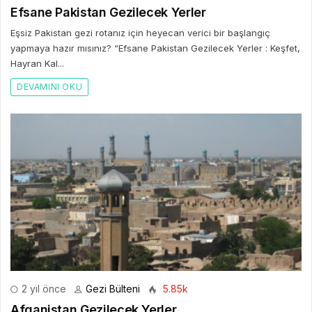
Efsane Pakistan Gezilecek Yerler
Eşsiz Pakistan gezi rotanız için heyecan verici bir başlangıç
yapmaya hazır mısınız? “Efsane Pakistan Gezilecek Yerler : Keşfet,
Hayran Kal...
DEVAMINI OKU
2 yıl önce
Gezi Bülteni
5.85k
Afganistan Gezilecek Yerler