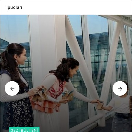
İpucları
GEZI BÜLTENI
Gezi Bülteni
4 hafta önce
6.21k