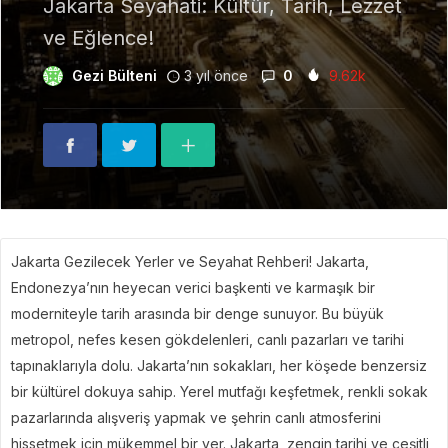
Jakarta Seyahati: Kültür, Tarih, Lezzet
ve Eğlence!
Gezi Bülteni
3 yıl önce
0
9.62k
Jakarta Gezilecek Yerler ve Seyahat Rehberi! Jakarta,
Endonezya’nın heyecan verici başkenti ve karmaşık bir
moderniteyle tarih arasında bir denge sunuyor. Bu büyük
metropol, nefes kesen gökdelenleri, canlı pazarları ve tarihi
tapınaklarıyla dolu. Jakarta’nın sokakları, her köşede benzersiz
bir kültürel dokuya sahip. Yerel mutfağı keşfetmek, renkli sokak
pazarlarında alışveriş yapmak ve şehrin canlı atmosferini
hissetmek için mükemmel bir yer. Jakarta, zengin tarihi ve çeşitli