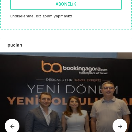
ABONELIK
Endişelenme, biz spam yapmayız!
İpucları