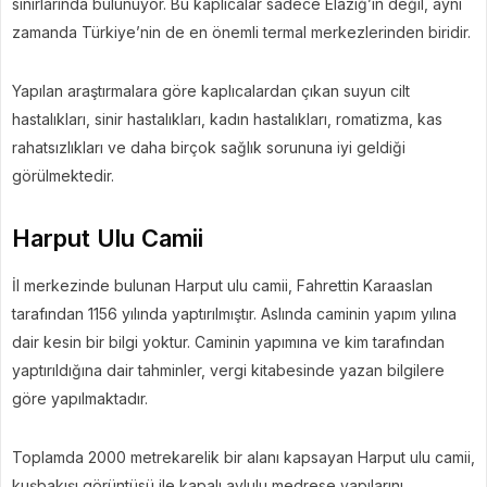
sınırlarında bulunuyor. Bu kaplıcalar sadece Elazığ’ın değil, aynı
zamanda Türkiye’nin de en önemli termal merkezlerinden biridir.
Yapılan araştırmalara göre kaplıcalardan çıkan suyun cilt
hastalıkları, sinir hastalıkları, kadın hastalıkları, romatizma, kas
rahatsızlıkları ve daha birçok sağlık sorununa iyi geldiği
görülmektedir.
Harput Ulu Camii
İl merkezinde bulunan Harput ulu camii, Fahrettin Karaaslan
tarafından 1156 yılında yaptırılmıştır. Aslında caminin yapım yılına
dair kesin bir bilgi yoktur. Caminin yapımına ve kim tarafından
yaptırıldığına dair tahminler, vergi kitabesinde yazan bilgilere
göre yapılmaktadır.
Toplamda 2000 metrekarelik bir alanı kapsayan Harput ulu camii,
kuşbakışı görüntüsü ile kapalı avlulu medrese yapılarını