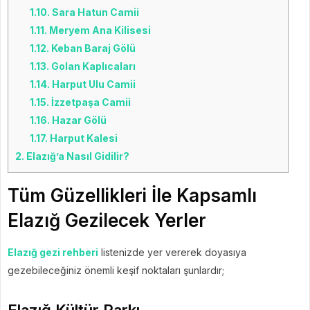
1.10.
Sara Hatun Camii
1.11.
Meryem Ana Kilisesi
1.12.
Keban Baraj Gölü
1.13.
Golan Kaplıcaları
1.14.
Harput Ulu Camii
1.15.
İzzetpaşa Camii
1.16.
Hazar Gölü
1.17.
Harput Kalesi
2.
Elazığ’a Nasıl Gidilir?
Tüm Güzellikleri İle Kapsamlı
Elazığ Gezilecek Yerler
Elazığ gezi rehberi
listenizde yer vererek doyasıya
gezebileceğiniz önemli keşif noktaları şunlardır;