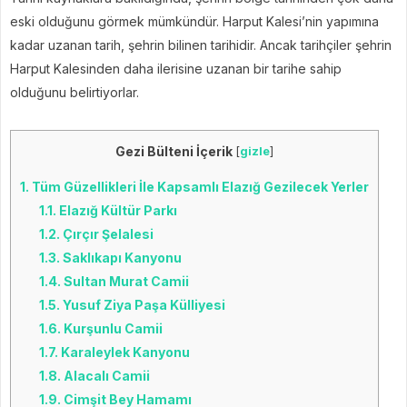
eski olduğunu görmek mümkündür. Harput Kalesi’nin yapımına
kadar uzanan tarih, şehrin bilinen tarihidir. Ancak tarihçiler şehrin
Harput Kalesinden daha ilerisine uzanan bir tarihe sahip
olduğunu belirtiyorlar.
Gezi Bülteni İçerik
[
gizle
]
1.
Tüm Güzellikleri İle Kapsamlı Elazığ Gezilecek Yerler
1.1.
Elazığ Kültür Parkı
1.2.
Çırçır Şelalesi
1.3.
Saklıkapı Kanyonu
1.4.
Sultan Murat Camii
1.5.
Yusuf Ziya Paşa Külliyesi
1.6.
Kurşunlu Camii
1.7.
Karaleylek Kanyonu
1.8.
Alacalı Camii
1.9.
Cimşit Bey Hamamı