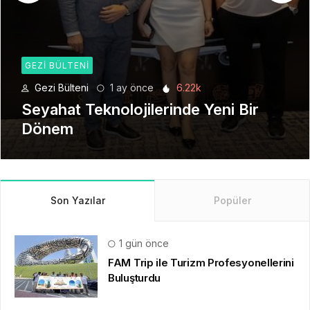
GEZI BÜLTENI
Gezi Bülteni
1 ay önce
6.22k
Seyahat Teknolojilerinde Yeni Bir
Dönem
Son Yazılar
Popüler
1 gün önce
FAM Trip ile Turizm Profesyonellerini
Buluşturdu