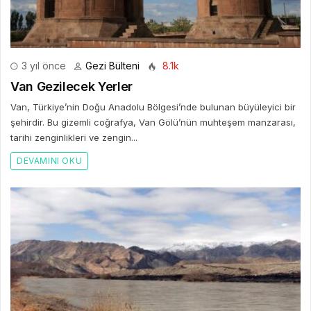
3 yıl önce
Gezi Bülteni
8.1k
Van Gezilecek Yerler
Van, Türkiye’nin Doğu Anadolu Bölgesi’nde bulunan büyüleyici bir
şehirdir. Bu gizemli coğrafya, Van Gölü’nün muhteşem manzarası,
tarihi zenginlikleri ve zengin...
DEVAMINI OKU