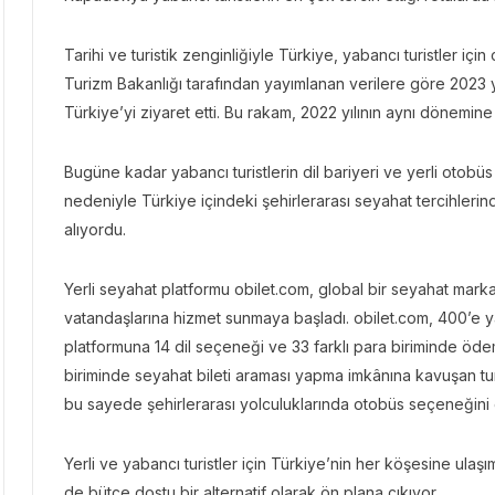
Tarihi ve turistik zenginliğiyle Türkiye, yabancı turistler i
Turizm Bakanlığı tarafından yayımlanan verilere göre 2023 yı
Türkiye’yi ziyaret etti. Bu rakam, 2022 yılının aynı dönemin
Bugüne kadar yabancı turistlerin dil bariyeri ve yerli otobüs
nedeniyle Türkiye içindeki şehirlerarası seyahat tercihleri
alıyordu.
Yerli seyahat platformu obilet.com, global bir seyahat ma
vatandaşlarına hizmet sunmaya başladı. obilet.com, 400’e yak
platformuna 14 dil seçeneği ve 33 farklı para biriminde öd
biriminde seyahat bileti araması yapma imkânına kavuşan tur
bu sayede şehirlerarası yolculuklarında otobüs seçeneğini 
Yerli ve yabancı turistler için Türkiye’nin her köşesine ula
de bütçe dostu bir alternatif olarak ön plana çıkıyor.