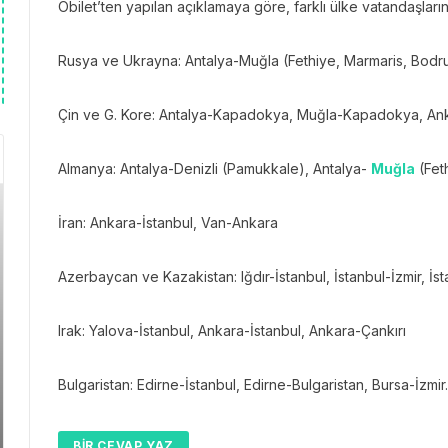
Obilet’ten yapılan açıklamaya göre, farklı ülke vatandaşlarını
Rusya ve Ukrayna: Antalya-Muğla (Fethiye, Marmaris, Bodr
Çin ve G. Kore: Antalya-Kapadokya, Muğla-Kapadokya, A
Almanya: Antalya-Denizli (Pamukkale), Antalya-
Muğla
(Fet
İran: Ankara-İstanbul, Van-Ankara
Azerbaycan ve Kazakistan: Iğdır-İstanbul, İstanbul-İzmir, İ
Irak: Yalova-İstanbul, Ankara-İstanbul, Ankara-Çankırı
Bulgaristan: Edirne-İstanbul, Edirne-Bulgaristan, Bursa-İzmir.
BIR CEVAP YAZ