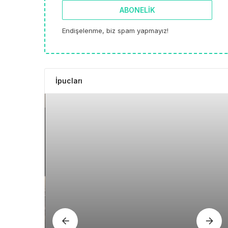
ABONELIK
Endişelenme, biz spam yapmayız!
İpucları