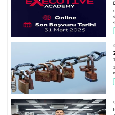
G
d
g
Z
b