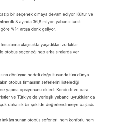
çin cazip bir seçenek olmaya devam ediyor. Kültür ve
lının ilk 8 ayında 36,8 milyon yabancı turist
e göre %14 artışa denk geliyor.
 firmalarına ulaşmakta yaşadıkları zorluklar
nde otobüs seçeneği hep arka sıralarda yer
rkasına dönüşme hedefi doğrultusunda tüm dünya
ın otobüs firmasının seferlerini listelediği
eme yapma opsiyonunu ekledi. Kendi dil ve para
istler ve Türkiye’de yerleşik yabancı uyruklular da
çok daha sık bir şekilde değerlendirmeye başladı.
şım imkânı sunan otobüs seferleri, hem konforlu hem