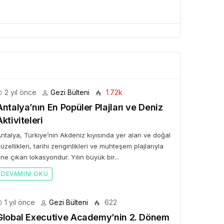
BÜLTENI
Bülteni
1 ay önce
10.24k
ken Rezervasyon!” ile
tal Elma’ya Uzanan
2 yıl önce
Gezi Bülteni
1.72k
rı Hikâyesi
Antalya’nın En Popüler Plajları ve Deniz
Aktiviteleri
ntalya, Türkiye’nin Akdeniz kıyısında yer alan ve doğal
üzellikleri, tarihi zenginlikleri ve muhteşem plajlarıyla
ne çıkan lokasyondur. Yılın büyük bir...
DEVAMINI OKU
1 yıl önce
Gezi Bülteni
622
Global Executive Academy’nin 2. Dönem