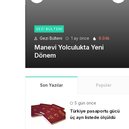
GEZI BÜLTENI
6.19k
Gezi Bülteni
1 ay önce
8.94k
de
Manevi Yolculukta Yeni
Dönem
Son Yazılar
Popüler
5 gün önce
Türkiye pasaportu gücü
üç ayrı listede ölçüldü