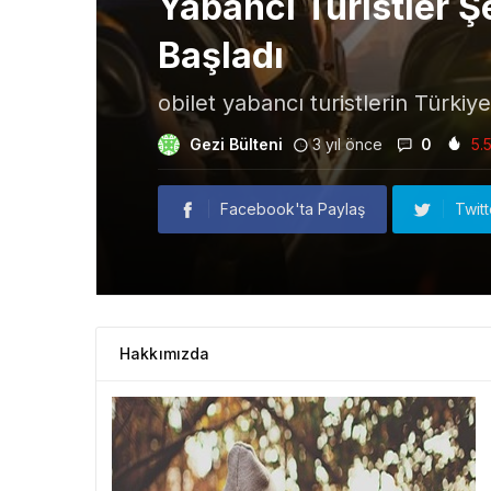
Yabancı Turistler 
Başladı
obilet yabancı turistlerin Türkiye’
Gezi Bülteni
3 yıl önce
0
5.
Facebook'ta Paylaş
Twit
Hakkımızda