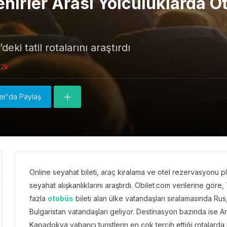
Şehirler Arası Yolculuklarda
deki tatil rotalarını araştırdı
52k
ter'da Paylaş
Online seyahat bileti, araç kiralama ve otel rezervasyonu pl
seyahat alışkanlıklarını araştırdı. Obilet.com verilerine göre
fazla
otobüs
bileti alan ülke vatandaşları sıralamasında Ru
Bulgaristan vatandaşları geliyor. Destinasyon bazında ise
Kapadokya yabancı turistlerin en çok tercih ettiği rotalarda il