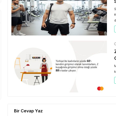
S
K
d
M
k
Bir Cevap Yaz