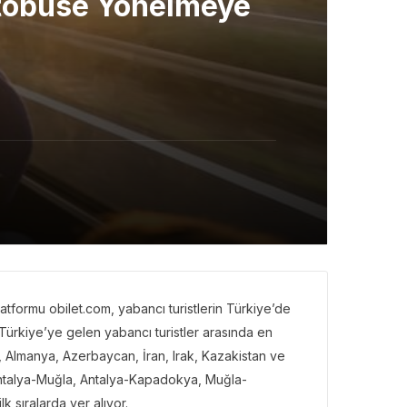
 Otobüse Yönelmeye
atformu obilet.com, yabancı turistlerin Türkiye’de
, Türkiye’ye gelen yabancı turistler arasında en
s, Almanya, Azerbaycan, İran, Irak, Kazakistan ve
 Antalya-Muğla, Antalya-Kapadokya, Muğla-
k sıralarda yer alıyor.