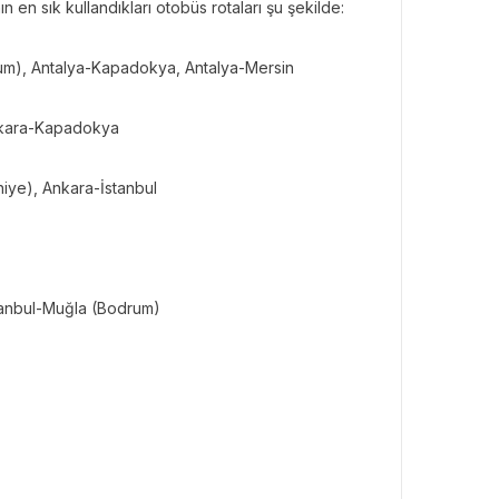
n en sık kullandıkları otobüs rotaları şu şekilde:
um), Antalya-Kapadokya, Antalya-Mersin
nkara-Kapadokya
hiye), Ankara-İstanbul
stanbul-Muğla (Bodrum)