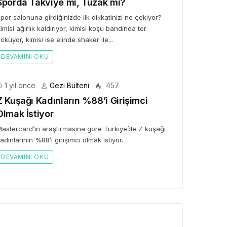
Sporda Takviye mi, Tuzak mı?
por salonuna girdiğinizde ilk dikkatinizi ne çekiyor?
imisi ağırlık kaldırıyor, kimisi koşu bandında ter
öküyor, kimisi ise elinde shaker ile...
DEVAMINI OKU
1 yıl önce
Gezi Bülteni
457
Z Kuşağı Kadınların %88’i Girişimci
Olmak İstiyor
astercard’ın araştırmasına göre Türkiye’de Z kuşağı
adınlarının %88’i girişimci olmak istiyor.
DEVAMINI OKU