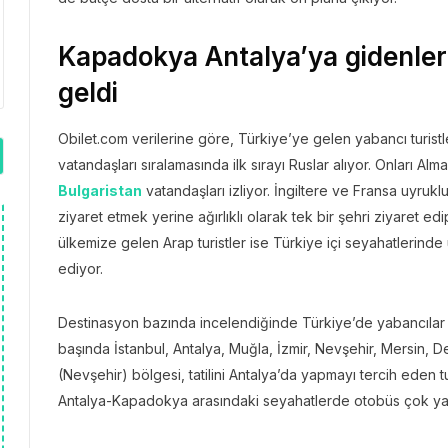
Kapadokya Antalya’ya gidenleri
geldi
Obilet.com verilerine göre, Türkiye’ye gelen yabancı turistl
vatandaşları sıralamasında ilk sırayı Ruslar alıyor. Onları A
Bulgaristan
vatandaşları izliyor. İngiltere ve Fransa uyruklu t
ziyaret etmek yerine ağırlıklı olarak tek bir şehri ziyaret e
ülkemize gelen Arap turistler ise Türkiye içi seyahatlerind
ediyor.
Destinasyon bazında incelendiğinde Türkiye’de yabancılar tar
başında İstanbul, Antalya, Muğla, İzmir, Nevşehir, Mersin, D
(Nevşehir) bölgesi, tatilini Antalya’da yapmayı tercih eden tu
Antalya-Kapadokya arasındaki seyahatlerde otobüs çok yaygı