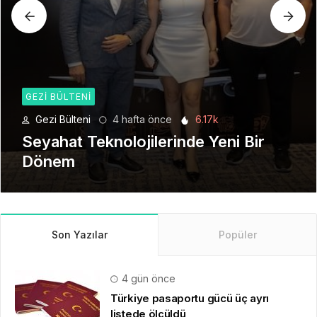
GEZI BÜLTENI
Gezi Bülteni
1 ay önce
8.92k
Manevi Yolculukta Yeni Dönem
Son Yazılar
Popüler
4 gün önce
Türkiye pasaportu gücü üç ayrı
listede ölçüldü