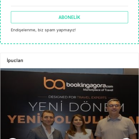
ABONELIK
Endişelenme, biz spam yapmayız!
İpucları