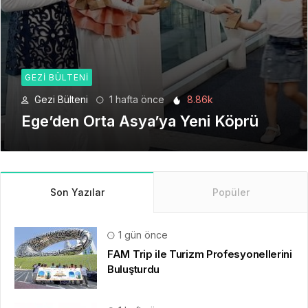
GEZI BÜLTENI
Gezi Bülteni
1 ay önce
6.21k
Seyahat Teknolojilerinde Yeni Bir
Dönem
Son Yazılar
Popüler
1 gün önce
FAM Trip ile Turizm Profesyonellerini
Buluşturdu