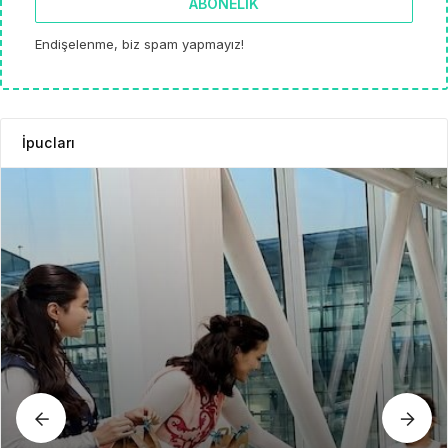
ABONELIK
Endişelenme, biz spam yapmayız!
İpucları