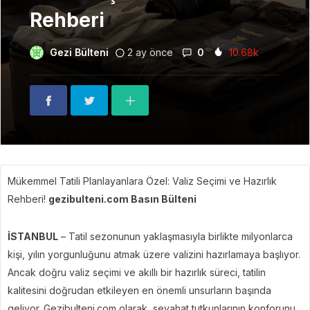
Rehberi
Gezi Bülteni
2 ay önce
0
10.68k
Mükemmel Tatili Planlayanlara Özel: Valiz Seçimi ve Hazırlık
Rehberi!
g
ezibulteni.com Basın Bülteni
İSTANBUL
– Tatil sezonunun yaklaşmasıyla birlikte milyonlarca
kişi, yılın yorgunluğunu atmak üzere valizini hazırlamaya başlıyor.
Ancak doğru valiz seçimi ve akıllı bir hazırlık süreci, tatilin
kalitesini doğrudan etkileyen en önemli unsurların başında
geliyor. Gezibulteni.com olarak, seyahat tutkunlarının konforunu