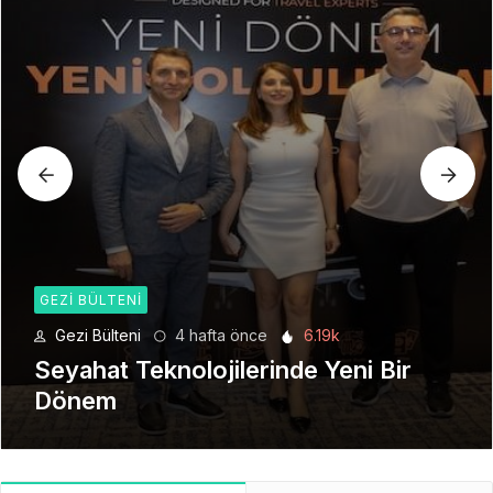
GEZI BÜLTENI
Gezi Bülteni
1 ay önce
8.94k
Manevi Yolculukta Yeni Dönem