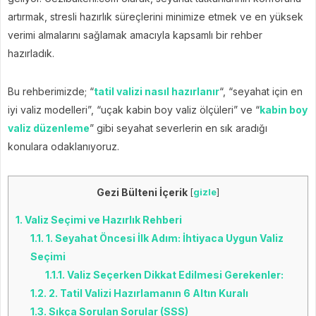
artırmak, stresli hazırlık süreçlerini minimize etmek ve en yüksek
verimi almalarını sağlamak amacıyla kapsamlı bir rehber
hazırladık.
Bu rehberimizde; “
tatil valizi nasıl hazırlanır
“, “seyahat için en
iyi valiz modelleri”, “uçak kabin boy valiz ölçüleri” ve “
kabin boy
valiz düzenleme
” gibi seyahat severlerin en sık aradığı
konulara odaklanıyoruz.
Gezi Bülteni İçerik
[
gizle
]
1.
Valiz Seçimi ve Hazırlık Rehberi
1.1.
1. Seyahat Öncesi İlk Adım: İhtiyaca Uygun Valiz
Seçimi
1.1.1.
Valiz Seçerken Dikkat Edilmesi Gerekenler:
1.2.
2. Tatil Valizi Hazırlamanın 6 Altın Kuralı
1.3.
Sıkça Sorulan Sorular (SSS)