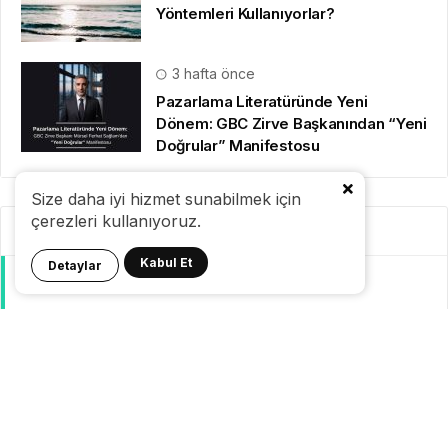
Yöntemleri Kullanıyorlar?
3 hafta önce
Pazarlama Literatüründe Yeni
Dönem: GBC Zirve Başkanından “Yeni
Doğrular” Manifestosu
Size daha iyi hizmet sunabilmek için
çerezleri kullanıyoruz.
Kategoriler
Kabul Et
Detaylar
GeziBlog
Gezi Bülteni
Seyahat Tüyoları
Konaklama
Pasaport Vize