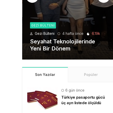
GEZI BÜLTENI
6.19k
Gezi Bülteni
1 ay önce
8.94k
de
Manevi Yolculukta Yeni
Dönem
Son Yazılar
Popüler
6 gün önce
Türkiye pasaportu gücü
üç ayrı listede ölçüldü