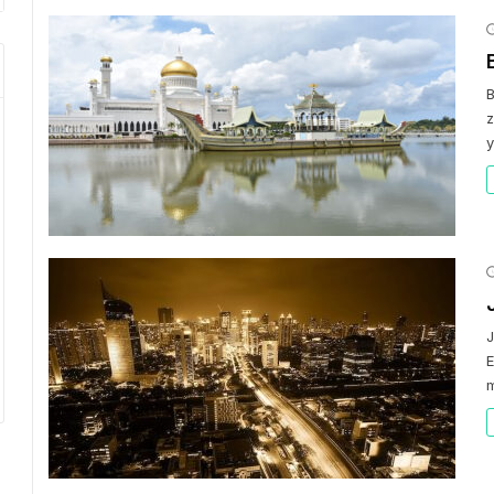
B
z
y
J
E
m