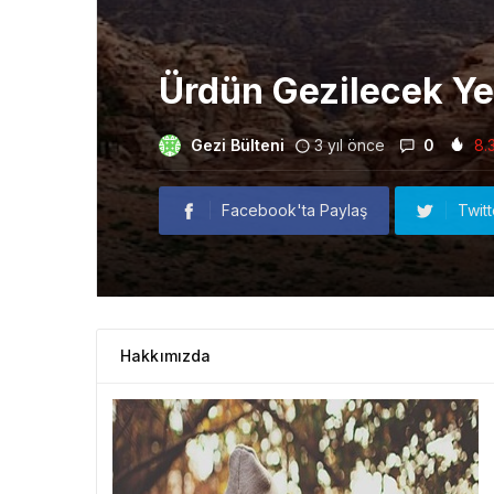
Ürdün Gezilecek Ye
Gezi Bülteni
3 yıl önce
0
8.
Facebook'ta Paylaş
Twit
Hakkımızda