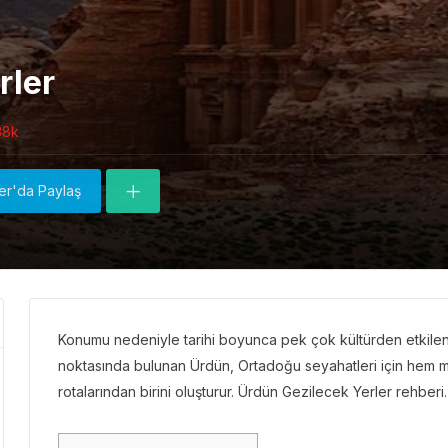
rler
38k
ter'da Paylaş
Konumu nedeniyle tarihi boyunca pek çok kültürden etkilenmi
noktasında bulunan Ürdün, Ortadoğu seyahatleri için hem
rotalarından birini oluşturur. Ürdün Gezilecek Yerler rehberi.