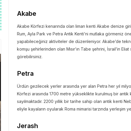
Akabe
Akabe Körfezi kenarında olan liman kenti Akabe denize giri
Rum, Ayla Park ve Petra Antik Kenti’ni mutlaka görmeniz öneri
yapabileceğiniz aktiviteler de düzenleniyor. Akabe’de tekne t
komşu şehirlerinden olan Mısır’ın Tabe şehrini, İsrail’in Eliat
görebilirsiniz.
Petra
Ürdün gezilecek yerler arasında yer alan Petra her yıl milyon
Körfezi arasında 1700 metre yükseklikte kurulmuş bir antik k
sayılmaktadır. 2200 yıllık bir tarihe sahip olan antik kenti Neb
eliyle kayaların oyularak Roma mimarisi tarzında yerleşim yer
Jerash