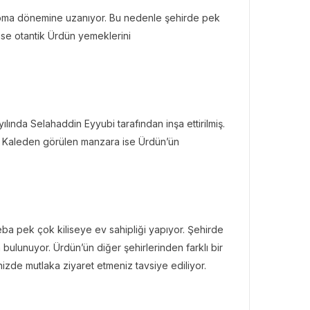
mi Roma dönemine uzanıyor. Bu nedenle şehirde pek
ise otantik Ürdün yemeklerini
BÜLTENI
Bülteni
1 ay önce
10.25k
ken Rezervasyon!” ile
tal Elma’ya Uzanan
lında Selahaddin Eyyubi tarafından inşa ettirilmiş.
rı Hikâyesi
r. Kaleden görülen manzara ise Ürdün’ün
ba pek çok kiliseye ev sahipliği yapıyor. Şehirde
bulunuyor. Ürdün’ün diğer şehirlerinden farklı bir
zde mutlaka ziyaret etmeniz tavsiye ediliyor.