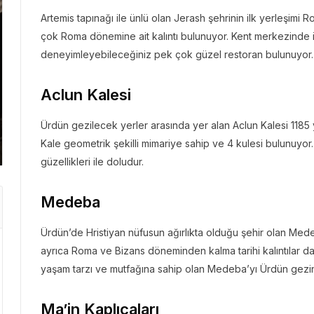
Artemis tapınağı ile ünlü olan Jerash şehrinin ilk yerleşi
çok Roma dönemine ait kalıntı bulunuyor. Kent merkezinde 
GEZI 
deneyimleyebileceğiniz pek çok güzel restoran bulunuyor.
GEZI BÜLTENI
Gezi 
Aclun Kalesi
“Der
Gezi Bülteni
1 ay önce
3.44k
Emirates ile Yazın En Lüks
Kris
Ürdün gezilecek yerler arasında yer alan Aclun Kalesi 1185 yı
Kaçamağı
Başa
Kale geometrik şekilli mimariye sahip ve 4 kulesi bulunuyo
güzellikleri ile doludur.
Medeba
Ürdün’de Hristiyan nüfusun ağırlıkta olduğu şehir olan Mede
ayrıca Roma ve Bizans döneminden kalma tarihi kalıntılar da 
yaşam tarzı ve mutfağına sahip olan Medeba’yı Ürdün gezini
Ma’in Kaplıcaları