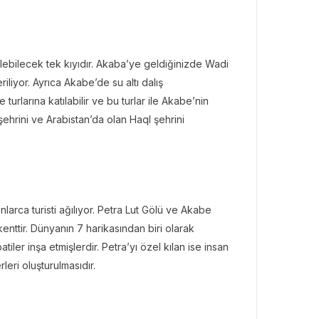
lebilecek tek kıyıdır. Akaba’ye geldiğinizde Wadi
liyor. Ayrıca Akabe’de su altı dalış
urlarına katılabilir ve bu turlar ile Akabe’nin
 şehrini ve Arabistan’da olan Haql şehrini
larca turisti ağılıyor. Petra Lut Gölü ve Akabe
enttir. Dünyanın 7 harikasından biri olarak
atiler inşa etmişlerdir. Petra’yı özel kılan ise insan
leri oluşturulmasıdır.