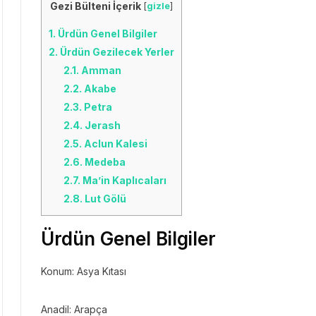
Gezi Bülteni İçerik
[
gizle
]
1.
Ürdün Genel Bilgiler
2.
Ürdün Gezilecek Yerler
2.1.
Amman
2.2.
Akabe
2.3.
Petra
2.4.
Jerash
2.5.
Aclun Kalesi
2.6.
Medeba
2.7.
Ma’in Kaplıcaları
2.8.
Lut Gölü
Ürdün Genel Bilgiler
Konum: Asya Kıtası
Anadil: Arapça