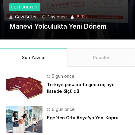
GEZI BÜLTENI
Gezi Bülteni
1 ay önce
8.93k
Manevi Yolculukta Yeni Dönem
Son Yazılar
Popüler
5 gün önce
Türkiye pasaportu gücü üç ayrı
listede ölçüldü
6 gün önce
Ege’den Orta Asya’ya Yeni Köprü