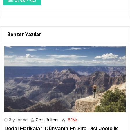
BIR CEVAP YAZ
Benzer Yazılar
3 yıl önce
Gezi Bülteni
8.15k
Doğal Harikalar: Dünyanın En Sıra Dışı Jeolojik