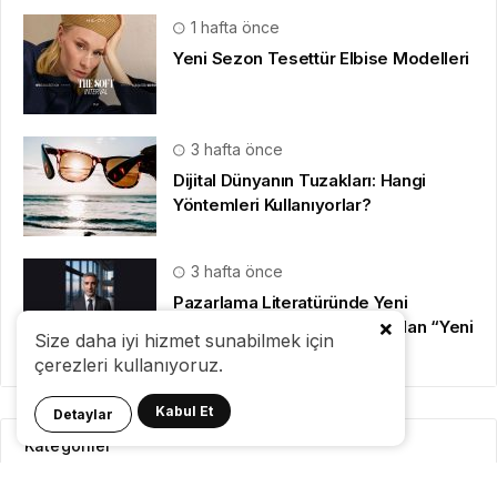
1 hafta önce
Yeni Sezon Tesettür Elbise Modelleri
3 hafta önce
Dijital Dünyanın Tuzakları: Hangi
Yöntemleri Kullanıyorlar?
3 hafta önce
Pazarlama Literatüründe Yeni
Dönem: GBC Zirve Başkanından “Yeni
Size daha iyi hizmet sunabilmek için
Doğrular” Manifestosu
çerezleri kullanıyoruz.
Kabul Et
Detaylar
Kategoriler
GeziBlog