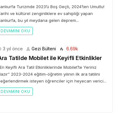
anlıurfa Turizmde 2023’ü Boş Geçti, 2024’ten Umutlu!
arihi ve kültürel zenginliklere ev sahipliği yapan
anlıurfa, bu yıl meydana gelen deprem...
DEVAMINI OKU
GEZI BÜLTENI
Gezi Bülteni
1 ay önce
3.47k
3 yıl önce
Gezi Bülteni
6.69k
Emirates ile Yazın En Lüks
Ara Tatilde Mobilet ile Keyifli Etkinlikler
Kaçamağı
En Keyifli Ara Tatil Etkinliklerinde Mobilet’te Yeriniz
azır” 2023-2024 eğitim-öğretim yılının ilk ara tatilini
eğerlendirmek isteyen öğrenciler için heyecan verici...
DEVAMINI OKU