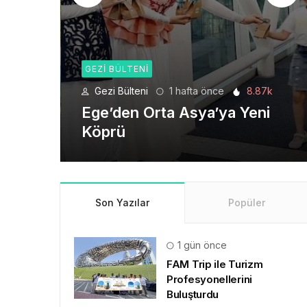
GEZI BÜLTENI
e
8.87k
Gezi Bülteni
1 ay önce
6.22k
ya Yeni
Seyahat Teknolojilerinde
Yeni Bir Dönem
Son Yazılar
Popüler
1 gün önce
FAM Trip ile Turizm
Profesyonellerini
Buluşturdu