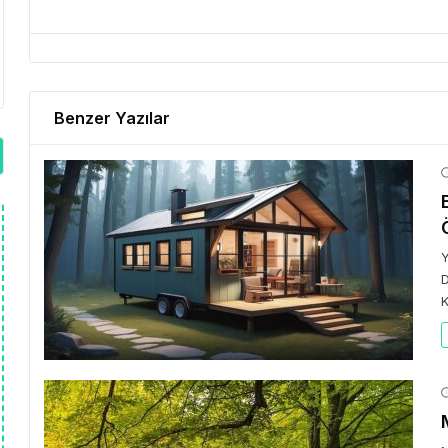
Benzer Yazılar
Y
D
K