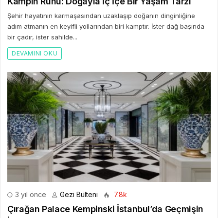
Kampın Ruhu: Doğayla İç İçe Bir Yaşam Tarzı
Şehir hayatının karmaşasından uzaklaşıp doğanın dinginliğine
adım atmanın en keyifli yollarından biri kamptır. İster dağ başında
bir çadır, ister sahilde...
DEVAMINI OKU
3 yıl önce
Gezi Bülteni
7.8k
Çırağan Palace Kempinski İstanbul’da Geçmişin