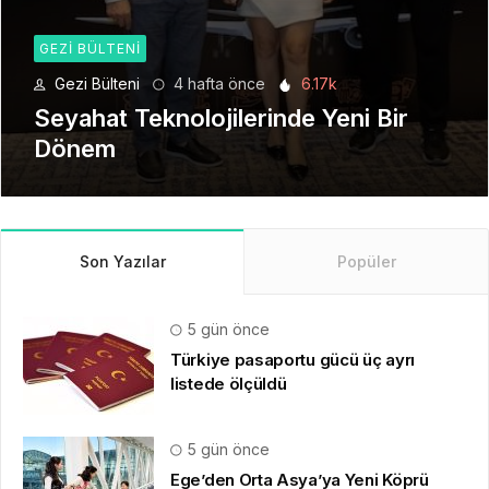
GEZI BÜLTENI
Gezi Bülteni
1 ay önce
8.92k
Manevi Yolculukta Yeni Dönem
Son Yazılar
Popüler
5 gün önce
Türkiye pasaportu gücü üç ayrı
listede ölçüldü
5 gün önce
Ege’den Orta Asya’ya Yeni Köprü