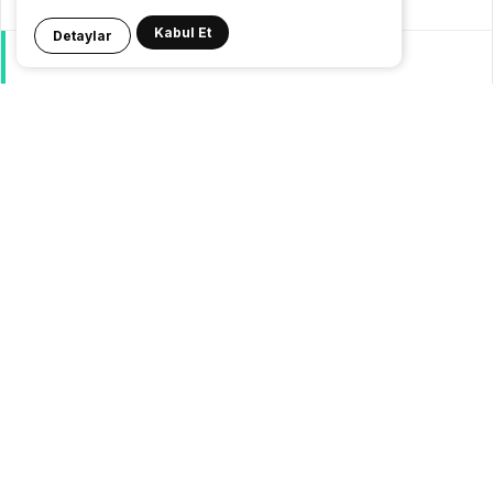
Kategoriler
Kabul Et
Detaylar
GeziBlog
Gezi Bülteni
Seyahat Tüyoları
Konaklama
Pasaport Vize
Yurtdışı Seyahat
Yurtiçi Seyahat
© 24.08.2007 |
Gezi Bülteni
| {
Gezilecek Yerler
}