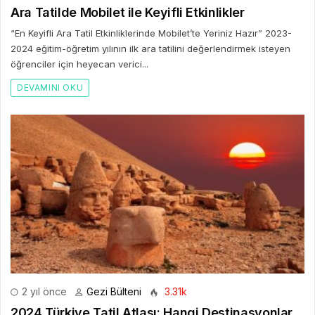
Ara Tatilde Mobilet ile Keyifli Etkinlikler
“En Keyifli Ara Tatil Etkinliklerinde Mobilet’te Yeriniz Hazır” 2023-
2024 eğitim-öğretim yılının ilk ara tatilini değerlendirmek isteyen
öğrenciler için heyecan verici...
DEVAMINI OKU
2 yıl önce
Gezi Bülteni
3.31k
2024 Türkiye Tatil Atlası: Hangi Destinasyonlar