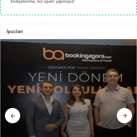
Endişelenme, biz spam yapmayız!
İpucları