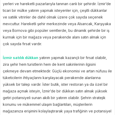
yerleri ve hareketli pazarlarıyla tanınan canlı bir şehirdir. İzmir’de
ticari bir mülke yatırım yapmak isteyenler için, çeşitli dükkanlar
ve satılık vitrinler de dahil olmak üzere çok sayıda seçenek
mevcuttur. Hareketli şehir merkezinde veya Alsancak, Karşıyaka
veya Bornova gibi popüler semtlerde, bu dinamik şehirde bir iş
kurmak için bir mağaza veya perakende alanı satın almak için
çok sayıda fırsat vardır.
İzmir satılık dükkan
yatırım yapmak kazançlı bir fırsat olabilir,
zira şehir hem turistlerin hem de kent sakinlerinin ilgisini
çekmeye devam etmektedir. Güçlü ekonomisi ve artan nüfusu ile
tüketicilerin ihtiyaçlarını karşılayacak perakende alanlarına
yüksek bir talep vardır. İster butik, ister restoran ya da özel bir
mağaza açmak isteyin, İzmir’de bir dükkan satın almak yüksek
getiri potansiyeli sunan akıllı bir yatırım olabilir. Şehrin stratejik
konumu ve mükemmel ulaşım bağlantıları, müşterilerin
mağazanıza erişimini kolaylaştırarak yaya trafiğinin ve potansiyel