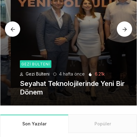
GEZI BÜLTENI
Gezi Bülteni
4 hafta önce
6.21k
Seyahat Teknolojilerinde Yeni Bir
Dönem
Son Yazılar
Popüler