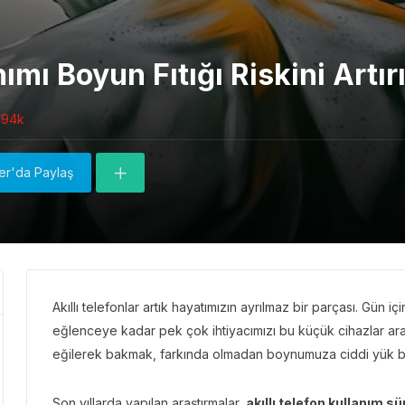
nımı Boyun Fıtığı Riskini Artı
.94k
ter'da Paylaş
Akıllı telefonlar artık hayatımızın ayrılmaz bir parçası. Gün i
eğlenceye kadar pek çok ihtiyacımızı bu küçük cihazlar arac
eğilerek bakmak, farkında olmadan boynumuza ciddi yük bi
Son yıllarda yapılan araştırmalar,
akıllı telefon kullanım s