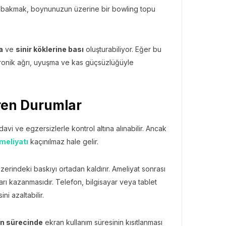
ek bakmak, boynunuzun üzerine bir bowling topu
a
ve
sinir köklerine bası
oluşturabiliyor. Eğer bu
onik ağrı, uyuşma ve kas güçsüzlüğüyle
iren Durumlar
edavi ve egzersizlerle kontrol altına alınabilir. Ancak
ameliyatı
kaçınılmaz hale gelir.
zerindeki baskıyı ortadan kaldırır. Ameliyat sonrası
ları kazanmasıdır. Telefon, bilgisayar veya tablet
ni azaltabilir.
on sürecinde
ekran kullanım süresinin kısıtlanması