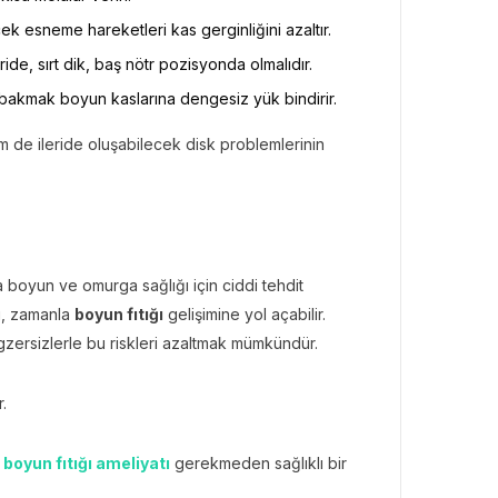
 esneme hareketleri kas gerginliğini azaltır.
de, sırt dik, baş nötr pozisyonda olmalıdır.
akmak boyun kaslarına dengesiz yük bindirir.
em de ileride oluşabilecek disk problemlerinin
nda boyun ve omurga sağlığı için ciddi tehdit
rı, zamanla
boyun fıtığı
gelişimine yol açabilir.
ersizlerle bu riskleri azaltmak mümkündür.
.
e
boyun fıtığı ameliyatı
gerekmeden sağlıklı bir