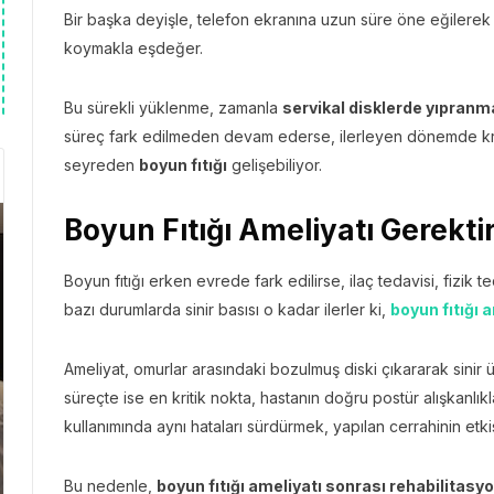
Bir başka deyişle, telefon ekranına uzun süre öne eğiler
koymakla eşdeğer.
Bu sürekli yüklenme, zamanla
servikal disklerde yıpranm
süreç fark edilmeden devam ederse, ilerleyen dönemde kr
seyreden
boyun fıtığı
gelişebiliyor.
Boyun Fıtığı Ameliyatı Gerekt
Boyun fıtığı erken evrede fark edilirse, ilaç tedavisi, fizik t
bazı durumlarda sinir basısı o kadar ilerler ki,
boyun fıtığı 
Ameliyat, omurlar arasındaki bozulmuş diski çıkararak sinir ü
süreçte ise en kritik nokta, hastanın doğru postür alışkanlık
kullanımında aynı hataları sürdürmek, yapılan cerrahinin etkisi
Bu nedenle,
boyun fıtığı ameliyatı sonrası rehabilitasy