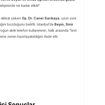
lişiminde ne kadar etkili?
ne dikkat çeken
Op. Dr. Caner Sarıkaya
, uzun süre
ini bozduğunu belirtti. İstanbul’da
Beyin, Sinir
oğun akıllı telefon kullanımının, halk arasında “text
mine zemin hazırlayabildiğini ifade etti.
ici Sonuçlar