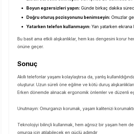
Boyun egzersizleri yapın:
Günde birkaç dakika sürecek
Doğru oturuş pozisyonunu benimseyin:
Omuzlar geri
Yatarken telefon kullanmayın:
Yan yatarken ekrana b
Bu basit ama etkili alışkanlıklar, hem kas dengesini korur h
önüne geçer.
Sonuç
Akıllı telefonlar yaşamı kolaylaştırsa da, yanlış kullanıldığı
oluşturur. Uzun süreli öne eğilme ve kötü duruş alışkanlıkla
Erken dönemde alınacak ergonomik önlemler ve düzenli egz
Unutmayın: Omurganızı korumak, yaşam kalitenizi korumaktır
Teknolojiyi bilinçli kullanmak, hem ağrısız bir yaşam hem d
omurga için atılabilecek en güçlü adımdır