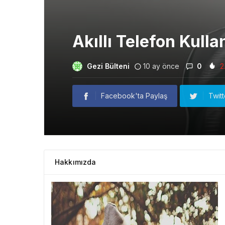
Akıllı Telefon Kulla
Gezi Bülteni
10 ay önce
0
2
Facebook'ta Paylaş
Twit
Hakkımızda