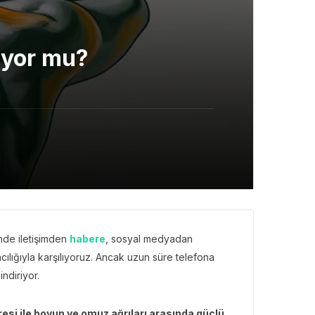
rıyor mu?
çinde iletişimden
habere
, sosyal medyadan
ılığıyla karşılıyoruz. Ancak uzun süre telefona
ndiriyor.
üresi ile boyun ve omuz ağrıları arasında güçlü