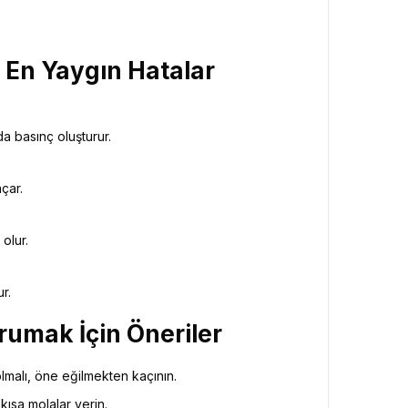
li En Yaygın Hatalar
GEZI BÜLTENI
BÜLTENI
Gezi Bülteni
1
“Derken Reze
Bülteni
1 ay önce
3.42k
da basınç oluşturur.
ates ile Yazın En Lüks
Kristal Elma
amağı
Başarı Hikây
açar.
olur.
r.
rumak İçin Öneriler
malı, öne eğilmekten kaçının.
ısa molalar verin.