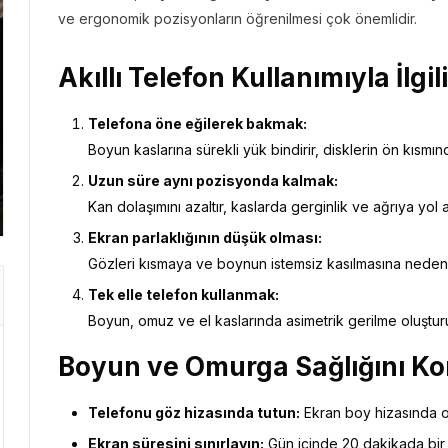
ve ergonomik pozisyonların öğrenilmesi çok önemlidir.
Akıllı Telefon Kullanımıyla İlgi
GEZI BÜLTENI
GEZI 
Telefona öne eğilerek bakmak:
Gezi Bülteni
1 ay önce
8.92k
Gezi 
Boyun kaslarına sürekli yük bindirir, disklerin ön kısmın
Manevi Yolculukta Yeni
Emir
Uzun süre aynı pozisyonda kalmak:
Dönem
Kaç
Kan dolaşımını azaltır, kaslarda gerginlik ve ağrıya yol 
Ekran parlaklığının düşük olması:
Gözleri kısmaya ve boynun istemsiz kasılmasına neden 
Tek elle telefon kullanmak:
Boyun, omuz ve el kaslarında asimetrik gerilme oluşturu
Boyun ve Omurga Sağlığını Ko
Telefonu göz hizasında tutun:
Ekran boy hizasında ol
Ekran süresini sınırlayın:
Gün içinde 20 dakikada bir k