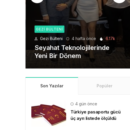
GEZI BÜLTENI
.5k
Gezi Bülteni
4 hafta önce
6.17k
eni
Seyahat Teknolojilerinde
Yeni Bir Dönem
Son Yazılar
Popüler
4 gün önce
Türkiye pasaportu gücü
üç ayrı listede ölçüldü