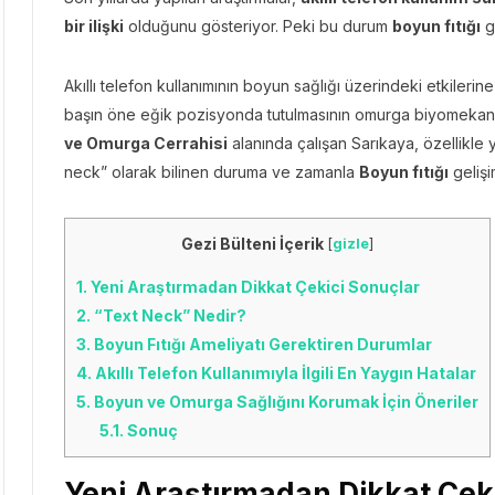
bir ilişki
olduğunu gösteriyor. Peki bu durum
boyun fıtığı
ge
Akıllı telefon kullanımının boyun sağlığı üzerindeki etkileri
başın öne eğik pozisyonda tutulmasının omurga biyomekaniğ
ve Omurga Cerrahisi
alanında çalışan Sarıkaya, özellikle y
neck” olarak bilinen duruma ve zamanla
Boyun fıtığı
gelişi
Gezi Bülteni İçerik
[
gizle
]
1.
Yeni Araştırmadan Dikkat Çekici Sonuçlar
2.
“Text Neck” Nedir?
3.
Boyun Fıtığı Ameliyatı Gerektiren Durumlar
4.
Akıllı Telefon Kullanımıyla İlgili En Yaygın Hatalar
5.
Boyun ve Omurga Sağlığını Korumak İçin Öneriler
5.1.
Sonuç
Yeni Araştırmadan Dikkat Çek