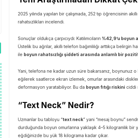
2025 yılında yapılan bir çalışmada, 252 tıp öğrencisinin akıll
rahatsızlıkları incelendi.
Sonuçlar oldukça çarpıcıydı: Katılımcıların
%42,9’u boyun a
Üstelik bu ağrılar, akıllı telefon bağımlılığı arttıkça belirgin 
ile
boyun rahatsızlığı şiddeti arasında anlamlı bir pozitif 
Yani, telefona ne kadar uzun süre bakarsanız, boynunuz o k
eğilerek saatlerce ekran izlemek, omurlar arasındaki diskl
deformasyon yaratabiliyor. Bu da
boyun fıtığı riskini
ciddi ş
“Text Neck” Nedir?
Uzmanlar bu tabloyu “
text neck
” yani “mesaj boynu” sendr
durduğunda boyun omurlarına yaklaşık 4–5 kilogramlık bir 
eğdiğinizde bu yük 18 kilograma kadar çıkar.