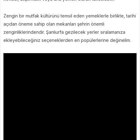
Zengin bir mutfak kültürünü temsil eden yemeklerle birlikte, tarihi
açıdan öneme sahip olan mekanları şehrin önemli
zenginliklerindendir. Şanlıurfa gezilecek yerler sıralamanıza
ekleyebileceğiniz seçeneklerden en popülerlerine değinelim.