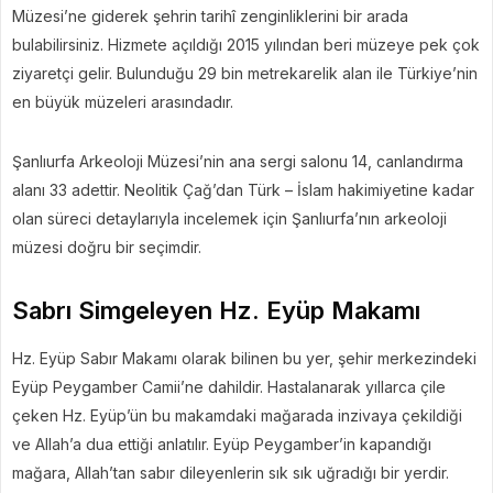
Müzesi’ne giderek şehrin tarihî zenginliklerini bir arada
bulabilirsiniz. Hizmete açıldığı 2015 yılından beri müzeye pek çok
ziyaretçi gelir. Bulunduğu 29 bin metrekarelik alan ile Türkiye’nin
en büyük müzeleri arasındadır.
Şanlıurfa Arkeoloji Müzesi’nin ana sergi salonu 14, canlandırma
alanı 33 adettir. Neolitik Çağ’dan Türk – İslam hakimiyetine kadar
olan süreci detaylarıyla incelemek için Şanlıurfa’nın arkeoloji
müzesi doğru bir seçimdir.
Sabrı Simgeleyen Hz. Eyüp Makamı
Hz. Eyüp Sabır Makamı olarak bilinen bu yer, şehir merkezindeki
Eyüp Peygamber Camii’ne dahildir. Hastalanarak yıllarca çile
çeken Hz. Eyüp’ün bu makamdaki mağarada inzivaya çekildiği
ve Allah’a dua ettiği anlatılır. Eyüp Peygamber’in kapandığı
mağara, Allah’tan sabır dileyenlerin sık sık uğradığı bir yerdir.