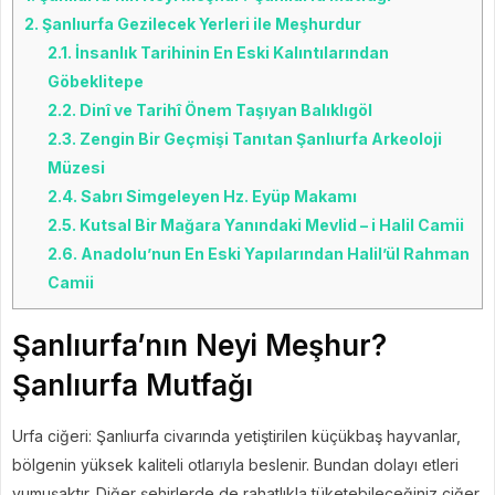
2.
Şanlıurfa Gezilecek Yerleri ile Meşhurdur
2.1.
İnsanlık Tarihinin En Eski Kalıntılarından
Göbeklitepe
2.2.
Dinî ve Tarihî Önem Taşıyan Balıklıgöl
2.3.
Zengin Bir Geçmişi Tanıtan Şanlıurfa Arkeoloji
Müzesi
2.4.
Sabrı Simgeleyen Hz. Eyüp Makamı
2.5.
Kutsal Bir Mağara Yanındaki Mevlid – i Halil Camii
2.6.
Anadolu’nun En Eski Yapılarından Halil’ül Rahman
Camii
Şanlıurfa’nın Neyi Meşhur?
Şanlıurfa Mutfağı
Urfa ciğeri: Şanlıurfa civarında yetiştirilen küçükbaş hayvanlar,
bölgenin yüksek kaliteli otlarıyla beslenir. Bundan dolayı etleri
yumuşaktır. Diğer şehirlerde de rahatlıkla tüketebileceğiniz ciğer