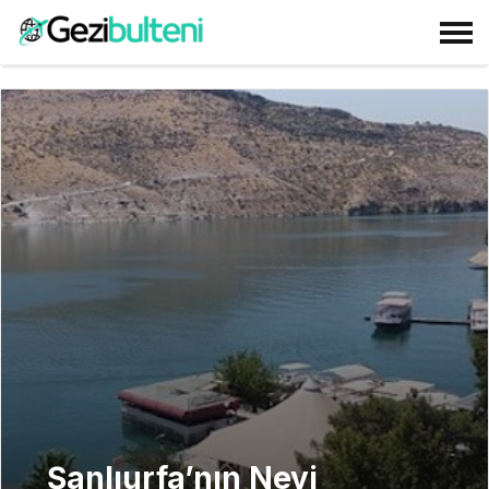
Şanlıurfa’nın Neyi