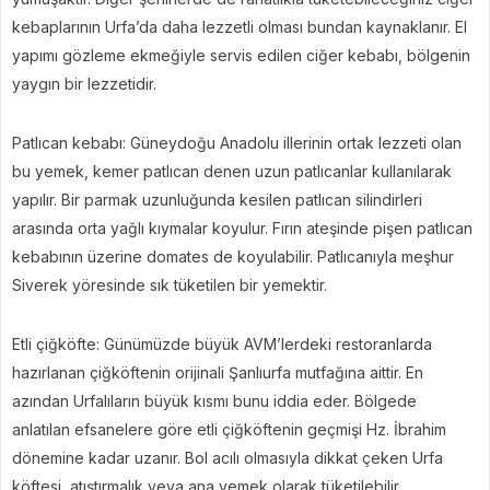
kebaplarının Urfa’da daha lezzetli olması bundan kaynaklanır. El
yapımı gözleme ekmeğiyle servis edilen ciğer kebabı, bölgenin
yaygın bir lezzetidir.
Patlıcan kebabı: Güneydoğu Anadolu illerinin ortak lezzeti olan
bu yemek, kemer patlıcan denen uzun patlıcanlar kullanılarak
yapılır. Bir parmak uzunluğunda kesilen patlıcan silindirleri
arasında orta yağlı kıymalar koyulur. Fırın ateşinde pişen patlıcan
kebabının üzerine domates de koyulabilir. Patlıcanıyla meşhur
Siverek yöresinde sık tüketilen bir yemektir.
Etli çiğköfte: Günümüzde büyük AVM’lerdeki restoranlarda
hazırlanan çiğköftenin orijinali Şanlıurfa mutfağına aittir. En
azından Urfalıların büyük kısmı bunu iddia eder. Bölgede
anlatılan efsanelere göre etli çiğköftenin geçmişi Hz. İbrahim
dönemine kadar uzanır. Bol acılı olmasıyla dikkat çeken Urfa
köftesi, atıştırmalık veya ana yemek olarak tüketilebilir.