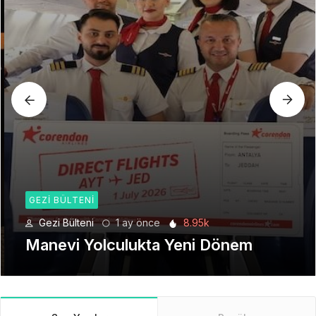
GEZI BÜLTENI
Gezi Bülteni
1 ay önce
8.95k
Manevi Yolculukta Yeni Dönem