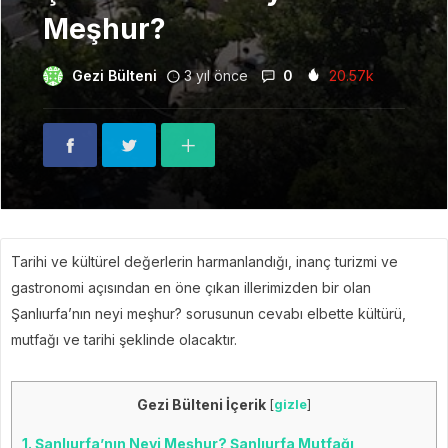
Meşhur?
Gezi Bülteni
3 yıl önce
0
20.57k
Tarihi ve kültürel değerlerin harmanlandığı, inanç turizmi ve
gastronomi açısından en öne çıkan illerimizden bir olan
Şanlıurfa’nın neyi meşhur? sorusunun cevabı elbette kültürü,
mutfağı ve tarihi şeklinde olacaktır.
Gezi Bülteni İçerik
[
gizle
]
1.
Şanlıurfa’nın Neyi Meşhur? Şanlıurfa Mutfağı