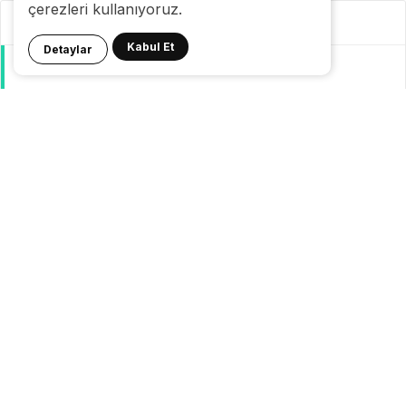
çerezleri kullanıyoruz.
Kategoriler
Kabul Et
Detaylar
GeziBlog
Gezi Bülteni
Seyahat Tüyoları
Konaklama
Pasaport Vize
Yurtdışı Seyahat
Yurtiçi Seyahat