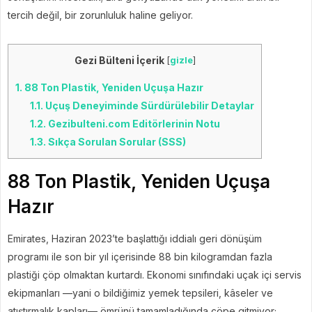
tercih değil, bir zorunluluk haline geliyor.
Gezi Bülteni İçerik
[
gizle
]
1.
88 Ton Plastik, Yeniden Uçuşa Hazır
1.1.
Uçuş Deneyiminde Sürdürülebilir Detaylar
1.2.
Gezibulteni.com Editörlerinin Notu
1.3.
Sıkça Sorulan Sorular (SSS)
88 Ton Plastik, Yeniden Uçuşa
Hazır
Emirates, Haziran 2023’te başlattığı iddialı geri dönüşüm
programı ile son bir yıl içerisinde 88 bin kilogramdan fazla
plastiği çöp olmaktan kurtardı. Ekonomi sınıfındaki uçak içi servis
ekipmanları —yani o bildiğimiz yemek tepsileri, kâseler ve
atıştırmalık kapları— ömrünü tamamladığında çöpe gitmiyor;