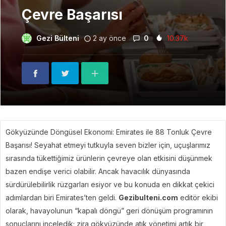
Çevre Başarısı
Gezi Bülteni
2 ay önce
0
10.37k
Gökyüzünde Döngüsel Ekonomi: Emirates ile 88 Tonluk Çevre
Başarısı! Seyahat etmeyi tutkuyla seven bizler için, uçuşlarımız
sırasında tükettiğimiz ürünlerin çevreye olan etkisini düşünmek
bazen endişe verici olabilir. Ancak havacılık dünyasında
sürdürülebilirlik rüzgarları esiyor ve bu konuda en dikkat çekici
adımlardan biri Emirates’ten geldi.
Gezibulteni.com
editör ekibi
olarak, havayolunun “kapalı döngü” geri dönüşüm programının
sonuçlarını inceledik; zira gökyüzünde atık yönetimi artık bir