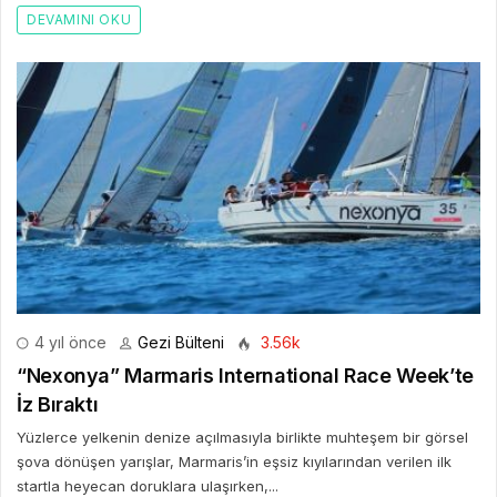
DEVAMINI OKU
4 yıl önce
Gezi Bülteni
3.56k
“Nexonya” Marmaris International Race Week’te
İz Bıraktı
Yüzlerce yelkenin denize açılmasıyla birlikte muhteşem bir görsel
şova dönüşen yarışlar, Marmaris’in eşsiz kıyılarından verilen ilk
startla heyecan doruklara ulaşırken,...