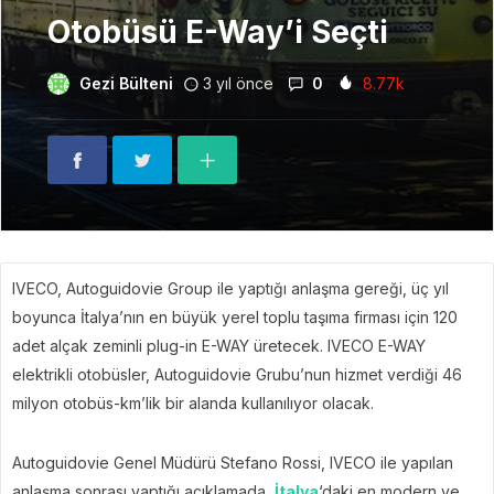
Otobüsü E-Way’i Seçti
Gezi Bülteni
3 yıl önce
0
8.77k
IVECO, Autoguidovie Group ile yaptığı anlaşma gereği, üç yıl
boyunca İtalya’nın en büyük yerel toplu taşıma firması için 120
adet alçak zeminli plug-in E-WAY üretecek. IVECO E-WAY
elektrikli otobüsler, Autoguidovie Grubu’nun hizmet verdiği 46
milyon otobüs-km’lik bir alanda kullanılıyor olacak.
Autoguidovie Genel Müdürü Stefano Rossi, IVECO ile yapılan
anlaşma sonrası yaptığı açıklamada,
İtalya
‘daki en modern ve