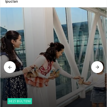
İpucları
GEZI BÜLTENI
Gezi Bülteni
4 hafta önce
6.2k