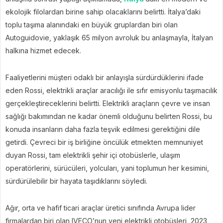
ekolojik filolardan birine sahip olacaklarını belirtti. İtalya’daki
toplu taşıma alanındaki en büyük gruplardan biri olan
Autoguidovie, yaklaşık 65 milyon avroluk bu anlaşmayla, İtalyan
halkına hizmet edecek.
Faaliyetlerini müşteri odaklı bir anlayışla sürdürdüklerini ifade
eden Rossi, elektrikli araçlar aracılığı ile sıfır emisyonlu taşımacılık
gerçekleştireceklerini belirtti. Elektrikli araçların çevre ve insan
sağlığı bakımından ne kadar önemli olduğunu belirten Rossi, bu
konuda insanların daha fazla teşvik edilmesi gerektiğini dile
getirdi. Çevreci bir iş birliğine öncülük etmekten memnuniyet
duyan Rossi, tam elektrikli şehir içi otobüslerle, ulaşım
operatörlerini, sürücüleri, yolcuları, yani toplumun her kesimini,
sürdürülebilir bir hayata taşıdıklarını söyledi.
Ağır, orta ve hafif ticari araçlar üretici sınıfında Avrupa lider
firmalardan biri olan IVECO’nun yeni elektrikli otobüsleri, 2023