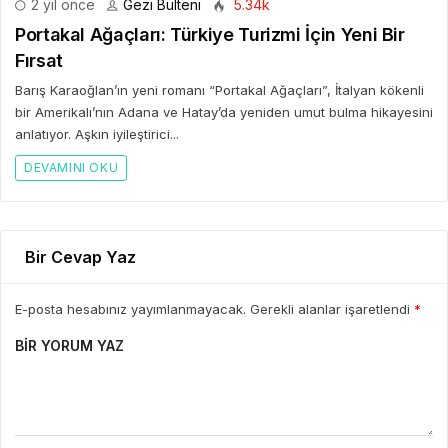
2 yıl önce
Gezi Bülteni
5.34k
Portakal Ağaçları: Türkiye Turizmi İçin Yeni Bir
Fırsat
Barış Karaoğlan’ın yeni romanı “Portakal Ağaçları”, İtalyan kökenli
bir Amerikalı’nın Adana ve Hatay’da yeniden umut bulma hikayesini
anlatıyor. Aşkın iyileştirici...
DEVAMINI OKU
Bir Cevap Yaz
E-posta hesabınız yayımlanmayacak. Gerekli alanlar işaretlendi
*
BIR YORUM YAZ