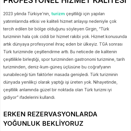
PROFESYONEL HİZMET KALİTESİ
2023 yılında Türkiye’nin,
turizm
çeşitliliği için yapılan
yatırımlarında etkisi ve kaliteli hizmet anlayışı nedeniyle çok
tercih edilen bir bölge olduğunu söyleyen Girgin, “Türk
turizminin hala çok ciddi bir hizmet rakibi yok. Hizmet konusunda
artık dünyaya profesyonel ihraç eden bir ülkeyiz. TGA sonrası
Türk turizminde çeşitlendirme arttı. Bu neticede de kalitenin
çeşitlilikle birleştiği, spor turizminden gastronomi turizmine, tarih
turizminden, deniz-kum-güneş üçlüsüne bu coğrafyanın
sunabileceği tüm faktörler masada genişledi. Türk turizminin
dünyada yenilikçi olarak yaptığı işi üreten yok. Nihayetinde,
çeşitlilik anlamında güzel bir noktada olan Türk turizmi iyi
gidiyor” ifadelerini kullandı.
ERKEN REZERVASYONLARDA
YOĞUNLUK BEKLİYORUZ