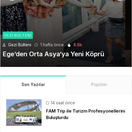
GEZI BÜLTENI
Gezi Bülteni
4 hafta önce
6.2k
Seyahat Teknolojilerinde Yeni Bir
Dönem
Son Yazılar
Popüler
14 saat önce
FAM Trip ile Turizm Profesyonellerini
Buluşturdu