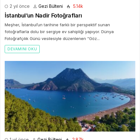
2 yıl önce
Gezi Bülteni
5.14k
İstanbul’un Nadir Fotoğrafları
Meşher, İstanbul’un tarihine farklı bir perspektif sunan
fotoğraflarla dolu bir sergiye ev sahipliği yapıyor. Dünya
Fotoğrafçılık Günü vesilesiyle düzenlenen “Göz...
DEVAMINI OKU
1 yıl önce
Gezi Bülteni
2.87k