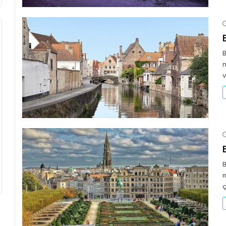
B
n
v
B
m
ç