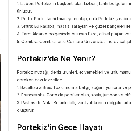
1. Lizbon: Portekiz’in başkenti olan Lizbon, tarihi bölgeleri
ünlüdür.
2. Porto: Porto, tarihi liman şehri olup, ünlü Portekiz şarabı
3. Sintra: Bu kasaba, masalsı sarayları ve güzel bahçeleri ile
4. Faro: Algarve bölgesinde bulunan Faro, güzel plajları ve t
5. Coimbra: Coimbra, ünlü Coimbra Üniversitesi’ne ev sahipliğ
Portekiz’de Ne Yenir?
Portekiz mutfağı, deniz ürünleri, et yemekleri ve unlu mamul
gereken bazı lezzetler:
1. Bacalhau a Bras: Tuzlu morina balığı, soğan, yumurta ve 
2. Francesinha: Porto’da popüler olan, sosis, jambon ve bift
3. Pastéis de Nata: Bu ünlü tatlı, vanilyalı krema dolgulu tur
oluşturur.
Portekiz’in Gece Hayatı