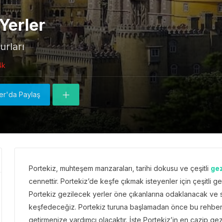
Yerler
urları
4k
ter'da Paylaş
Portekiz, muhteşem manzaraları, tarihi dokusu ve çeşitli
gez
cennettir. Portekiz’de keşfe çıkmak isteyenler için çeşitli gez
Portekiz gezilecek yerler öne çıkanlarına odaklanacak ve se
keşfedeceğiz. Portekiz turuna başlamadan önce bu rehberi o
getirmenize yardımcı olacaktır. İşte Portekiz’in en cazip gezi 