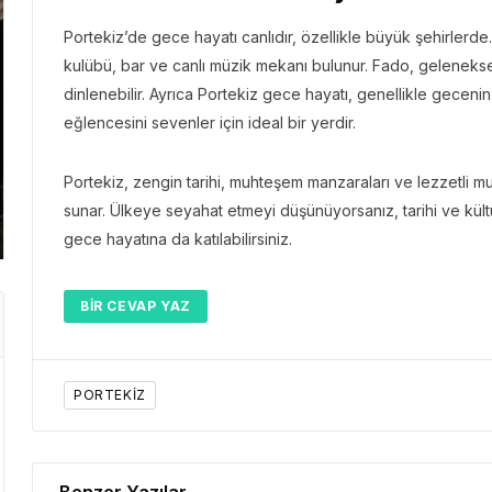
Portekiz’de gece hayatı canlıdır, özellikle büyük şehirlerde
kulübü, bar ve canlı müzik mekanı bulunur. Fado, gelenekse
GEZI 
dinlenebilir. Ayrıca Portekiz gece hayatı, genellikle geceni
GEZI BÜLTENI
Gezi 
eğlencesini sevenler için ideal bir yerdir.
“Der
Gezi Bülteni
1 ay önce
3.42k
Emirates ile Yazın En Lüks
Kris
Portekiz, zengin tarihi, muhteşem manzaraları ve lezzetli mu
Kaçamağı
Başa
sunar. Ülkeye seyahat etmeyi düşünüyorsanız, tarihi ve kültür
gece hayatına da katılabilirsiniz.
BIR CEVAP YAZ
PORTEKIZ