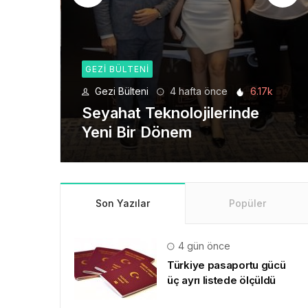
GEZI BÜLTENI
6.17k
Gezi Bülteni
1 ay önce
8.92k
de
Manevi Yolculukta Yeni
Dönem
Son Yazılar
Popüler
4 gün önce
Türkiye pasaportu gücü
üç ayrı listede ölçüldü