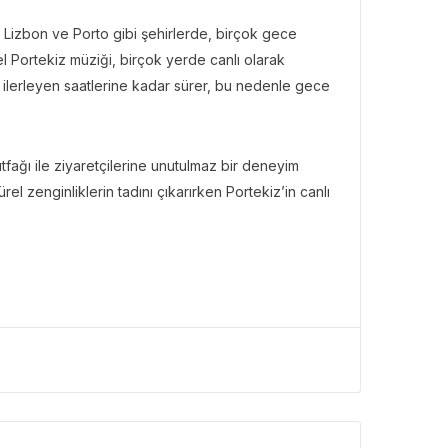
. Lizbon ve Porto gibi şehirlerde, birçok gece
l Portekiz müziği, birçok yerde canlı olarak
BÜLTENI
n ilerleyen saatlerine kadar sürer, bu nedenle gece
Bülteni
1 ay önce
10.22k
ken Rezervasyon!” ile
tal Elma’ya Uzanan
tfağı ile ziyaretçilerine unutulmaz bir deneyim
rı Hikâyesi
el zenginliklerin tadını çıkarırken Portekiz’in canlı