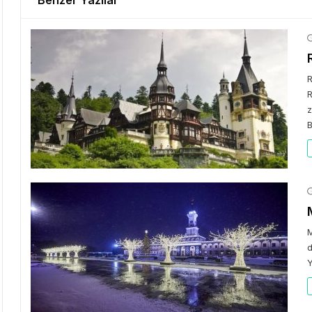
Benzer Yazılar
R
R
z
B
M
d
Y