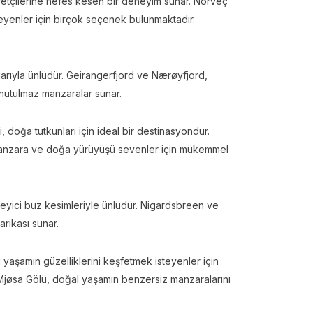
retçilerine nefes kesen bir deneyim sunar. Norveç
teyenler için birçok seçenek bulunmaktadır.
BÜLTENI
rıyla ünlüdür. Geirangerfjord ve Nærøyfjord,
Bülteni
1 ay önce
3.45k
unutulmaz manzaralar sunar.
ates ile Yazın En Lüks
amağı
ri, doğa tutkunları için ideal bir destinasyondur.
anzara ve doğa yürüyüşü sevenler için mükemmel
kileyici buz kesimleriyle ünlüdür. Nigardsbreen ve
arikası sunar.
 yaşamın güzelliklerini keşfetmek isteyenler için
Mjøsa Gölü, doğal yaşamın benzersiz manzaralarını