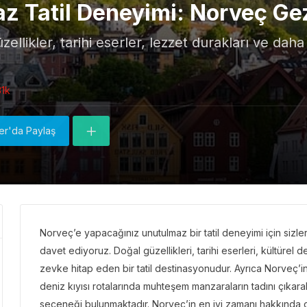
z Tatil Deneyimi: Norveç Gez
llikler, tarihi eserler, lezzet durakları ve daha
31k
ter'da Paylaş
Norveç’e yapacağınız unutulmaz bir tatil deneyimi için siz
davet ediyoruz. Doğal güzellikleri, tarihi eserleri, kültürel
zevke hitap eden bir tatil destinasyonudur. Ayrıca Norveç’in
deniz kıyısı rotalarında muhteşem manzaraların tadını çıkarabil
seçeneği bulunmaktadır. Norveç’in en iyi zamanı hakkında da 