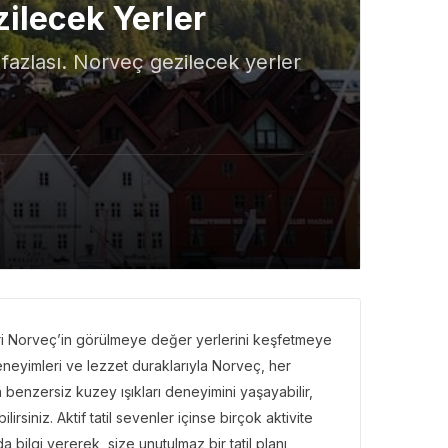
ilecek Yerler
 fazlası. Norveç gezilecek yerler
leri Norveç’in görülmeye değer yerlerini keşfetmeye
 deneyimleri ve lezzet duraklarıyla Norveç, her
 benzersiz kuzey ışıkları deneyimini yaşayabilir,
irsiniz. Aktif tatil sevenler içinse birçok aktivite
bilgi vererek, size unutulmaz bir tatil planı