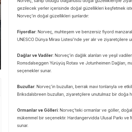
Norveç, sahip olduğu olağanüstü doğal güzellikleriyle ziya
gezilecek yerler içerisinde doğal güzellikleri keşfetmek is
Norveç’in doğal güzellikleri şunlardır:
GEZI BÜLTENI
GEZI 
Fiyordlar
: Norveç, muhteşem ve benzersiz fiyord manzarala
Gezi Bülteni
1 ay önce
8.95k
Gezi 
UNESCO Dünya Mirası Listesi’nde yer alır ve ziyaretçilere 
Manevi Yolculukta Yeni
Emir
Dönem
Kaç
Dağlar ve Vadiler
: Norveç’in dağlık alanları ve yeşil vadile
Romsdalseggen Yürüyüş Rotası ve Jotunheimen Dağları, m
seçenekler sunar.
Buzullar
: Norveç’in buzulları, berrak mavi tonlarıyla ve et
Briksdalsbreen buzulları, ziyaretçilere unutulmaz bir doğa h
Ormanlar ve Gölleri
: Norveç’teki ormanlar ve göller, doğal
mükemmel bir seçenektir. Hardangervidda Ulusal Parkı ve 
sunar.