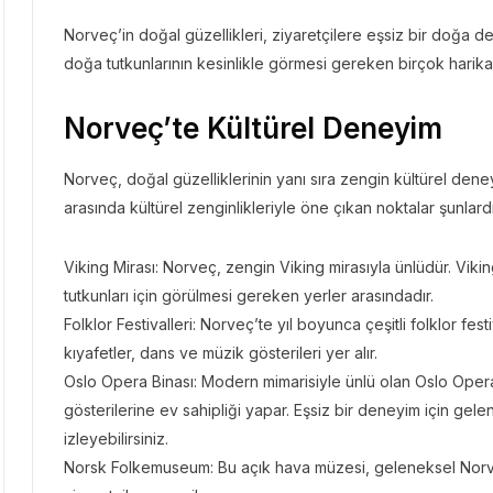
Norveç’in doğal güzellikleri, ziyaretçilere eşsiz bir doğa d
doğa tutkunlarının kesinlikle görmesi gereken birçok harik
Norveç’te Kültürel Deneyim
Norveç, doğal güzelliklerinin yanı sıra zengin kültürel den
arasında kültürel zenginlikleriyle öne çıkan noktalar şunlardı
Viking Mirası: Norveç, zengin Viking mirasıyla ünlüdür. Viking
tutkunları için görülmesi gereken yerler arasındadır.
Folklor Festivalleri: Norveç’te yıl boyunca çeşitli folklor fes
kıyafetler, dans ve müzik gösterileri yer alır.
Oslo Opera Binası: Modern mimarisiyle ünlü olan Oslo Opera
gösterilerine ev sahipliği yapar. Eşsiz bir deneyim için ge
izleyebilirsiniz.
Norsk Folkemuseum: Bu açık hava müzesi, geleneksel Norveç 