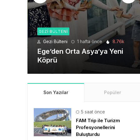
GEZI BÜLTENI
8.76k
Gezi Bülteni
4 hafta önce
6.2k
eni
Seyahat Teknolojilerinde
Yeni Bir Dönem
Son Yazılar
Popüler
5 saat önce
FAM Trip ile Turizm
Profesyonellerini
Buluşturdu