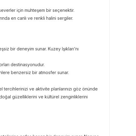
everler için muhteşem bir seçenektir.
nda en canlı ve renkli halini sergiler.
eşsiz bir deneyim sunar. Kuzey Işıkları’nı
orları destinasyonudur.
nlere benzersiz bir atmosfer sunar.
l tercihlerinizi ve aktivite planlarınızı göz önünde
al güzelliklerini ve kültürel zenginliklerini