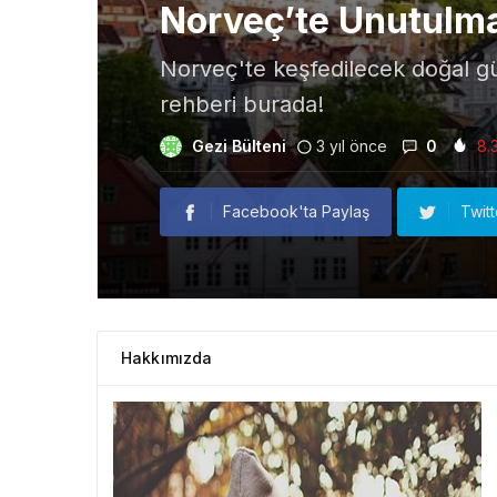
Norveç’te Unutulma
Norveç'te keşfedilecek doğal güze
rehberi burada!
Gezi Bülteni
3 yıl önce
0
8.
Facebook'ta Paylaş
Twit
Hakkımızda