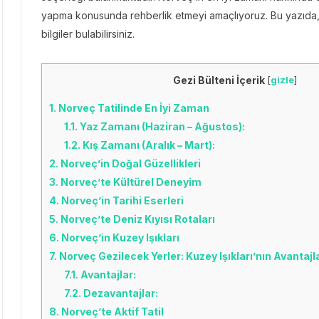
yapma konusunda rehberlik etmeyi amaçlıyoruz. Bu yazıda,
bilgiler bulabilirsiniz.
Gezi Bülteni İçerik
[
gizle
]
1.
Norveç Tatilinde En İyi Zaman
1.1.
Yaz Zamanı (Haziran – Ağustos):
1.2.
Kış Zamanı (Aralık – Mart):
2.
Norveç’in Doğal Güzellikleri
3.
Norveç’te Kültürel Deneyim
4.
Norveç’in Tarihi Eserleri
5.
Norveç’te Deniz Kıyısı Rotaları
6.
Norveç’in Kuzey Işıkları
7.
Norveç Gezilecek Yerler: Kuzey Işıkları’nın Avantajl
7.1.
Avantajlar:
7.2.
Dezavantajlar:
8.
Norveç’te Aktif Tatil