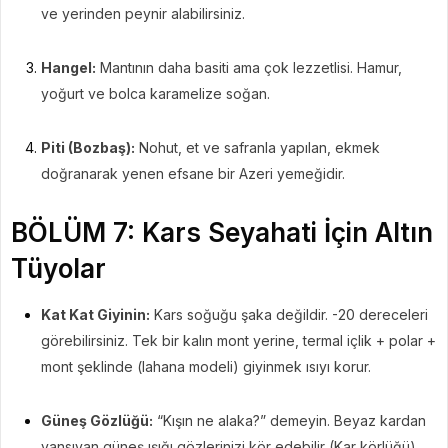
ve yerinden peynir alabilirsiniz.
Hangel:
Mantının daha basiti ama çok lezzetlisi. Hamur,
yoğurt ve bolca karamelize soğan.
Piti (Bozbaş):
Nohut, et ve safranla yapılan, ekmek
doğranarak yenen efsane bir Azeri yemeğidir.
BÖLÜM 7: Kars Seyahati İçin Altın
Tüyolar
Kat Kat Giyinin:
Kars soğuğu şaka değildir. -20 dereceleri
görebilirsiniz. Tek bir kalın mont yerine, termal içlik + polar +
mont şeklinde (lahana modeli) giyinmek ısıyı korur.
Güneş Gözlüğü:
“Kışın ne alaka?” demeyin. Beyaz kardan
yansıyan güneş ışığı gözlerinizi kör edebilir (Kar körlüğü).