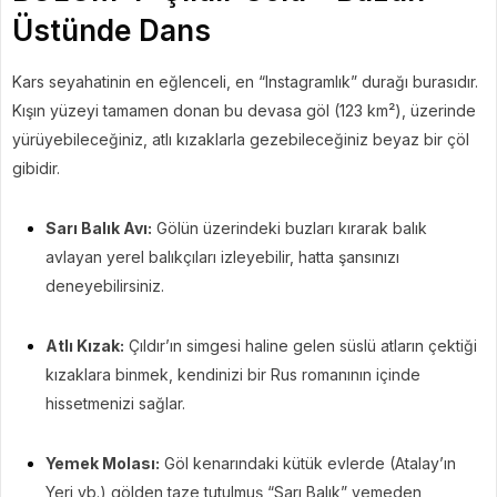
Üstünde Dans
Kars seyahatinin en eğlenceli, en “Instagramlık” durağı burasıdır.
Kışın yüzeyi tamamen donan bu devasa göl (123 km²), üzerinde
yürüyebileceğiniz, atlı kızaklarla gezebileceğiniz beyaz bir çöl
gibidir.
Sarı Balık Avı:
Gölün üzerindeki buzları kırarak balık
avlayan yerel balıkçıları izleyebilir, hatta şansınızı
deneyebilirsiniz.
Atlı Kızak:
Çıldır’ın simgesi haline gelen süslü atların çektiği
kızaklara binmek, kendinizi bir Rus romanının içinde
hissetmenizi sağlar.
Yemek Molası:
Göl kenarındaki kütük evlerde (Atalay’ın
Yeri vb.) gölden taze tutulmuş “Sarı Balık” yemeden