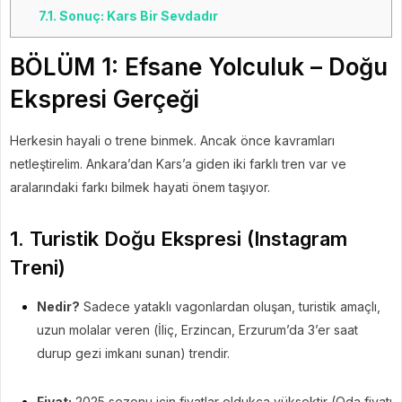
7.1.
Sonuç: Kars Bir Sevdadır
BÖLÜM 1: Efsane Yolculuk – Doğu
Ekspresi Gerçeği
Herkesin hayali o trene binmek. Ancak önce kavramları
netleştirelim. Ankara’dan Kars’a giden iki farklı tren var ve
aralarındaki farkı bilmek hayati önem taşıyor.
1. Turistik Doğu Ekspresi (Instagram
Treni)
Nedir?
Sadece yataklı vagonlardan oluşan, turistik amaçlı,
uzun molalar veren (İliç, Erzincan, Erzurum’da 3’er saat
durup gezi imkanı sunan) trendir.
Fiyat:
2025 sezonu için fiyatlar oldukça yüksektir (Oda fiyatı