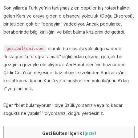
Son yıllarda Türkiye’nin tartışmasız en popüler kış rotası haline
gelen Kars ve oraya giden o efsanevi yolculuk (Doğu Ekspresi),
bir tatilden çok bir “deneyim” vadediyor. Ancak popülarite,
beraberinde bilgi kirliliğini ve bilet bulma krizlerini de getirdi.
olarak, bu masalsı yolculuğu sadece
gezibulteni.com
“Instagram’a fotoğraf atmak” sığlığından çıkarıp, gerçek bir
gezginin gözüyle ele alıyoruz. Ani Harabeleri’nin hüznünden
Çıldır Gölü’nün neşesine, kaz etinin lezzetinden Sarıkamış’ın
kristal karına kadar; Kars’ı ve o meşhur tren yolculuğunu A’dan
Z’ye planladık.
Eğer “bilet bulamıyorum” diye üzülüyorsanız veya “o kadar
soğukta ne yapılır?” diyorsanız, doğru yerdesiniz.
Gezi Bülteni İçerik
[
gizle
]