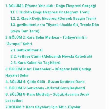
1.
BÖLÜM 1: Efsane Yolculuk – Doğu Ekspresi Gerçeği
1.1.
1. Turistik Doğu Ekspresi (Instagram Treni)
1.2.
2. Klasik Doğu Ekspresi (Gerçek Gezgin Treni)
1.3.
gezibulteni.com Tüyosu: Uçakla Git, Trenle Dön
(veya Tam Tersi)
2.
BÖLÜM 2: Kars Şehir Merkezi – Türkiye’nin En
“Avrupai” Şehri
2.1.
Baltık Mimarisi
2.2.
Fethiye Camii (Aleksandr Nevski Katedrali)
2.3.
Kars Kalesi ve Taş Köprü
3.
BÖLÜM 3: Ani Harabeleri – Rüzgarın Islık Çaldığı
Hayalet Şehir
4.
BÖLÜM 4: Çıldır Gölü – Buzun Üstünde Dans
5.
BÖLÜM 5: Sarıkamış – Kristal Karın Başkenti
6.
BÖLÜM 6: Kars Mutfağı – Soğuk Havanın Sıcak
Lezzetleri
7.
BÖLÜM 7: Kars Seyahati İçin Altın Tüyolar