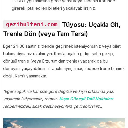
TCDD uygulamasına gece yarısı veya sabahın köründe
girerek iptal edilen biletleri yakalayabilirsiniz.
Tüyosu: Uçakla Git,
gezibulteni.com
Trenle Dön (veya Tam Tersi)
Eğer 24-30 saatinizi trende geçirmek istemiyorsanız veya bilet
bulamadıysanız üzülmeyin. Kars’a uçakla gidip, şehri gezip,
dönüşü trenle (veya Erzurum’dan trenle) yaparak da bu
deneyimi yaşayabilirsiniz. Unutmayın, amaç sadece trene binmek
değil, Kars’ı yaşamaktır.
(Eğer soğuk ve kar size göre değilse ve kışın ortasında yazı
yaşamak istiyorsanız, rotanızı
Kışın Güneşli Tatil Noktaları
rehberimizdeki sıcak destinasyonlara çevirebilirsiniz.)