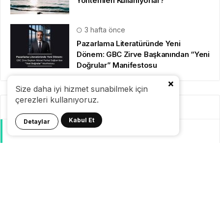
Yöntemleri Kullanıyorlar?
3 hafta önce
Pazarlama Literatüründe Yeni
Dönem: GBC Zirve Başkanından “Yeni
Doğrular” Manifestosu
Size daha iyi hizmet sunabilmek için
çerezleri kullanıyoruz.
Kategoriler
Kabul Et
Detaylar
GeziBlog
Gezi Bülteni
Seyahat Tüyoları
Konaklama
Pasaport Vize