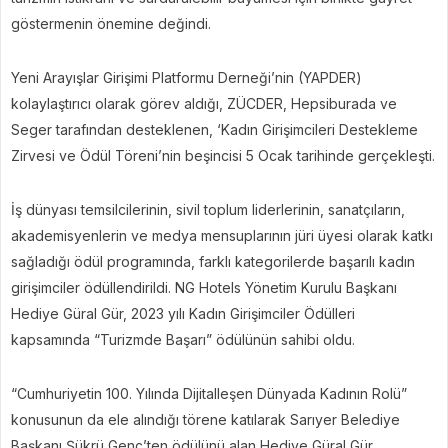
göstermenin önemine değindi.
Yeni Arayışlar Girişimi Platformu Derneği’nin (YAPDER)
kolaylaştırıcı olarak görev aldığı, ZÜCDER, Hepsiburada ve
Seger tarafından desteklenen, ‘Kadın Girişimcileri Destekleme
Zirvesi ve Ödül Töreni’nin beşincisi 5 Ocak tarihinde gerçekleşti.
İş dünyası temsilcilerinin, sivil toplum liderlerinin, sanatçıların,
akademisyenlerin ve medya mensuplarının jüri üyesi olarak katkı
sağladığı ödül programında, farklı kategorilerde başarılı kadın
girişimciler ödüllendirildi. NG Hotels Yönetim Kurulu Başkanı
Hediye Güral Gür, 2023 yılı Kadın Girişimciler Ödülleri
kapsamında “Turizmde Başarı” ödülünün sahibi oldu.
“Cumhuriyetin 100. Yılında Dijitalleşen Dünyada Kadının Rolü”
konusunun da ele alındığı törene katılarak Sarıyer Belediye
Başkanı Şükrü Genç’ten ödülünü alan Hediye Güral Gür,