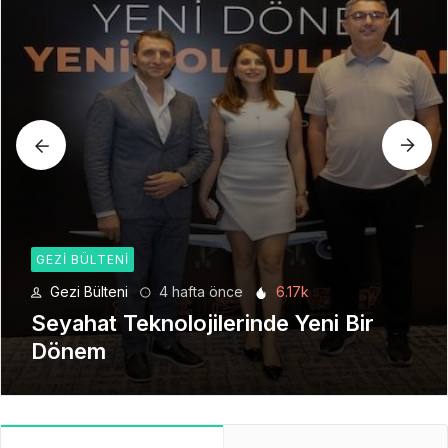
GEZI BÜLTENI
Gezi Bülteni
1 ay önce
8.92k
Manevi Yolculukta Yeni Dönem