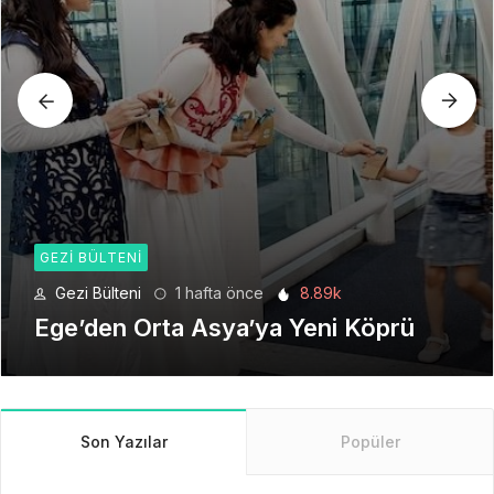
GEZI BÜLTENI
Gezi Bülteni
1 ay önce
6.22k
Seyahat Teknolojilerinde Yeni Bir
Dönem
Son Yazılar
Popüler