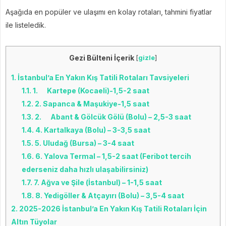
Aşağıda en popüler ve ulaşımı en kolay rotaları, tahmini fiyatlar
ile listeledik.
Gezi Bülteni İçerik
[
gizle
]
1.
İstanbul’a En Yakın Kış Tatili Rotaları Tavsiyeleri
1.1.
1. Kartepe (Kocaeli)-1,5-2 saat
1.2.
2. Sapanca & Maşukiye-1,5 saat
1.3.
2. Abant & Gölcük Gölü (Bolu) – 2,5-3 saat
1.4.
4. Kartalkaya (Bolu) – 3-3,5 saat
1.5.
5. Uludağ (Bursa) – 3-4 saat
1.6.
6. Yalova Termal – 1,5-2 saat (Feribot tercih
ederseniz daha hızlı ulaşabilirsiniz)
1.7.
7. Ağva ve Şile (İstanbul) – 1-1,5 saat
1.8.
8. Yedigöller & Atçayırı (Bolu) – 3,5-4 saat
2.
2025-2026 İstanbul’a En Yakın Kış Tatili Rotaları İçin
Altın Tüyolar