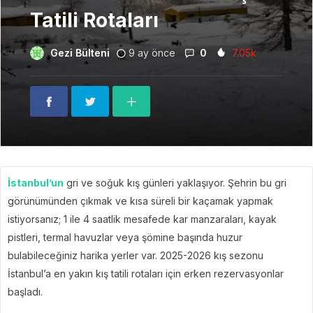
Tatili Rotaları
Gezi Bülteni
9 ay önce
0
7.05k
İstanbul’un
gri ve soğuk kış günleri yaklaşıyor. Şehrin bu gri
görünümünden çıkmak ve kısa süreli bir kaçamak yapmak
istiyorsanız; 1 ile 4 saatlik mesafede kar manzaraları, kayak
pistleri, termal havuzlar veya şömine başında huzur
bulabileceğiniz harika yerler var. 2025-2026 kış sezonu
İstanbul’a en yakın kış tatili rotaları için erken rezervasyonlar
başladı.