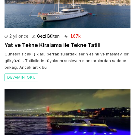
2 yıl önce
Gezi Bülteni
1.67k
Yat ve Tekne Kiralama ile Tekne Tatili
Güneşin sıcak ışıkları, berrak sulardaki serin esinti ve masmavi bir
gökyüzü… Tatilcilerin rüyalarını süsleyen manzaralardan sadece
birkaçı. Ancak artık bu...
DEVAMINI OKU