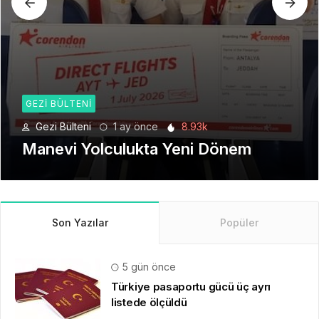
GEZI BÜLTENI
Gezi Bülteni
1 ay önce
8.93k
Manevi Yolculukta Yeni Dönem
Son Yazılar
Popüler
5 gün önce
Türkiye pasaportu gücü üç ayrı
listede ölçüldü