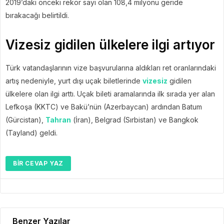
2019’daki önceki rekor sayı olan 108,4 milyonu geride
bırakacağı belirtildi.
Vizesiz gidilen ülkelere ilgi artıyor
Türk vatandaşlarının vize başvurularına aldıkları ret oranlarındaki
artış nedeniyle, yurt dışı uçak biletlerinde
vizesiz
gidilen
ülkelere olan ilgi arttı. Uçak bileti aramalarında ilk sırada yer alan
Lefkoşa (KKTC) ve Bakü’nün (Azerbaycan) ardından Batum
(Gürcistan),
Tahran
(İran), Belgrad (Sırbistan) ve Bangkok
(Tayland) geldi.
BIR CEVAP YAZ
Benzer Yazılar