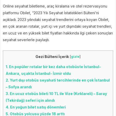
Online seyahat biletleme, araç kiralama ve otel rezervasyonu
platformu Obilet, “2023 Yılı Seyahat İstatistikleri Bülteni’ni
açıkladı. 2023 yılındaki seyahat trendlerini ortaya koyan Obilet,
en çok aranan rotalar, yurt içi ve yurt dışındaki seyahat trendleri,
en ucuz ve en yüksek bilet fiyatları hakkında ilgi çeken sonuçları
seyahat severlerle paylaştı.
Gezi Bülteni İçerik
[
gizle
]
1.
En popüler rotalar bir kez daha otobüste İstanbul-
Ankara, uçakta İstanbul- İzmir oldu
2.
Yurt dışı otobüs seyahati tercihlerinde en çok İstanbul
– Sofya arandı
3.
En ucuz otobüs bileti 10 TL ile Vize (Kırklareli) – Saray
(Tekirdağ) seferi için alındı
4.
En yoğun bilet satış dönemleri
5.
Otobüs yolcusu yüzde 18 arttı