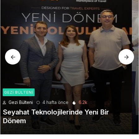
GEZI BÜLTENI
Gezi Bülteni
1 ay önce
8.95k
Manevi Yolculukta Yeni Dönem