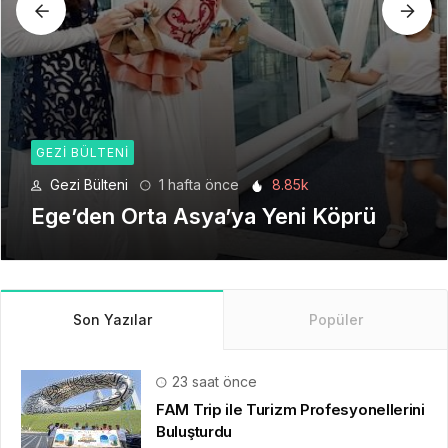
GEZI BÜLTENI
Gezi Bülteni
4 hafta önce
6.21k
Seyahat Teknolojilerinde Yeni Bir
Dönem
Son Yazılar
Popüler
23 saat önce
FAM Trip ile Turizm Profesyonellerini
Buluşturdu