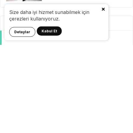
Size daha iyi hizmet sunabilmek için
çerezleri kullanıyoruz.
Kategoriler
Kabul Et
Detaylar
GeziBlog
Gezi Bülteni
Seyahat Tüyoları
Konaklama
Pasaport Vize
Yurtdışı Seyahat
Yurtiçi Seyahat