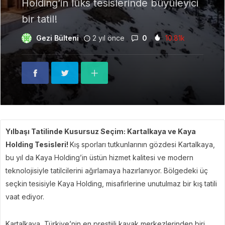
Holding’in lüks tesislerinde büyüleyici
bir tatil!
Gezi Bülteni
2 yıl önce
0
10.81k
Yılbaşı Tatilinde Kusursuz Seçim: Kartalkaya ve Kaya
Holding Tesisleri!
Kış sporları tutkunlarının gözdesi Kartalkaya,
bu yıl da Kaya Holding’in üstün hizmet kalitesi ve modern
teknolojisiyle tatilcilerini ağırlamaya hazırlanıyor. Bölgedeki üç
seçkin tesisiyle Kaya Holding, misafirlerine unutulmaz bir kış tatili
vaat ediyor.
Kartalkaya, Türkiye’nin en prestijli kayak merkezlerinden biri