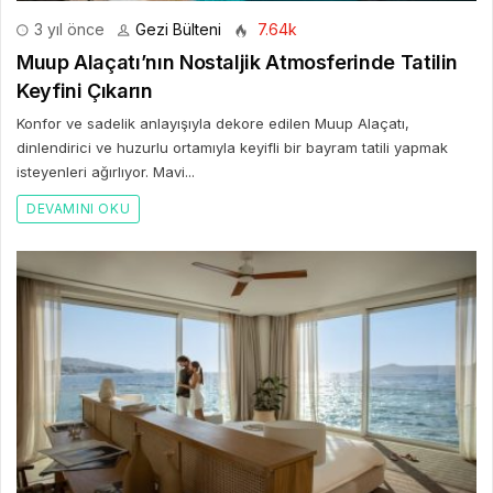
3 yıl önce
Gezi Bülteni
7.64k
Muup Alaçatı’nın Nostaljik Atmosferinde Tatilin
Keyfini Çıkarın
Konfor ve sadelik anlayışıyla dekore edilen Muup Alaçatı,
dinlendirici ve huzurlu ortamıyla keyifli bir bayram tatili yapmak
isteyenleri ağırlıyor. Mavi...
DEVAMINI OKU