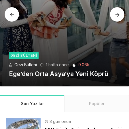
GEZI BÜLTENI
Gezi Bülteni
1 ay önce
6.24k
Seyahat Teknolojilerinde Yeni Bir
Dönem
Son Yazılar
Popüler
3 gün önce