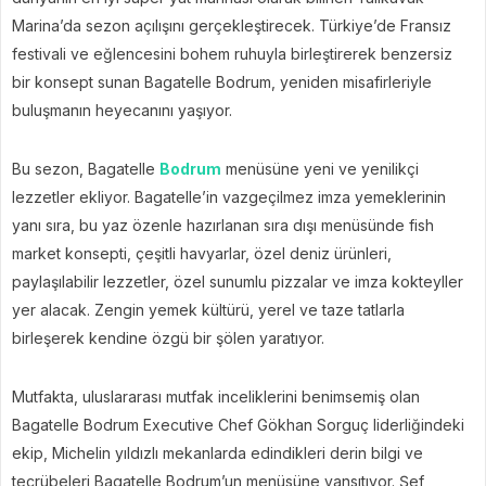
Marina’da sezon açılışını gerçekleştirecek. Türkiye’de Fransız
festivali ve eğlencesini bohem ruhuyla birleştirerek benzersiz
bir konsept sunan Bagatelle Bodrum, yeniden misafirleriyle
buluşmanın heyecanını yaşıyor.
Bu sezon, Bagatelle
Bodrum
menüsüne yeni ve yenilikçi
lezzetler ekliyor. Bagatelle’in vazgeçilmez imza yemeklerinin
yanı sıra, bu yaz özenle hazırlanan sıra dışı menüsünde fish
market konsepti, çeşitli havyarlar, özel deniz ürünleri,
paylaşılabilir lezzetler, özel sunumlu pizzalar ve imza kokteyller
yer alacak. Zengin yemek kültürü, yerel ve taze tatlarla
birleşerek kendine özgü bir şölen yaratıyor.
Mutfakta, uluslararası mutfak inceliklerini benimsemiş olan
Bagatelle Bodrum Executive Chef Gökhan Sorguç liderliğindeki
ekip, Michelin yıldızlı mekanlarda edindikleri derin bilgi ve
tecrübeleri Bagatelle Bodrum’un menüsüne yansıtıyor. Şef