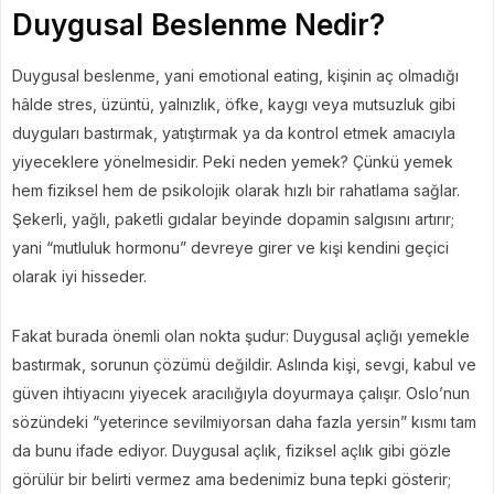
Duygusal Beslenme Nedir?
Duygusal beslenme, yani emotional eating, kişinin aç olmadığı
hâlde stres, üzüntü, yalnızlık, öfke, kaygı veya mutsuzluk gibi
duyguları bastırmak, yatıştırmak ya da kontrol etmek amacıyla
yiyeceklere yönelmesidir. Peki neden yemek? Çünkü yemek
hem fiziksel hem de psikolojik olarak hızlı bir rahatlama sağlar.
Şekerli, yağlı, paketli gıdalar beyinde dopamin salgısını artırır;
yani “mutluluk hormonu” devreye girer ve kişi kendini geçici
olarak iyi hisseder.
Fakat burada önemli olan nokta şudur: Duygusal açlığı yemekle
bastırmak, sorunun çözümü değildir. Aslında kişi, sevgi, kabul ve
güven ihtiyacını yiyecek aracılığıyla doyurmaya çalışır. Oslo’nun
sözündeki “yeterince sevilmiyorsan daha fazla yersin” kısmı tam
da bunu ifade ediyor. Duygusal açlık, fiziksel açlık gibi gözle
görülür bir belirti vermez ama bedenimiz buna tepki gösterir;