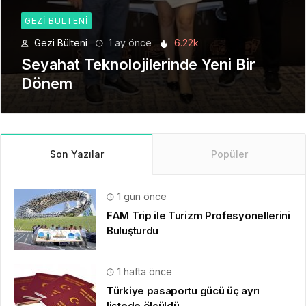
GEZI BÜLTENI
Gezi Bülteni
1 ay önce
6.22k
Seyahat Teknolojilerinde Yeni Bir
Dönem
Son Yazılar
Popüler
1 gün önce
FAM Trip ile Turizm Profesyonellerini
Buluşturdu
1 hafta önce
Türkiye pasaportu gücü üç ayrı
listede ölçüldü