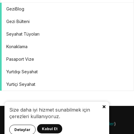
GeziBlog
Gezi Bülteni
Seyahat Tüyoları
Konaklama
Pasaport Vize
Yurtdışı Seyahat
Yurtiçi Seyahat
Size daha iyi hizmet sunabilmek için
çerezleri kullanıyoruz.
© 24.08.2007 |
Gezi Bülteni
| {
Gezilecek Yerler
}
Kabul Et
Detaylar