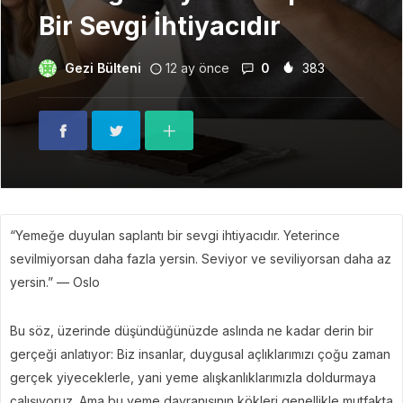
Bir Sevgi İhtiyacıdır
Gezi Bülteni
12 ay önce
0
383
“Yemeğe duyulan saplantı bir sevgi ihtiyacıdır. Yeterince
sevilmiyorsan daha fazla yersin. Seviyor ve seviliyorsan daha az
yersin.” — Oslo
Bu söz, üzerinde düşündüğünüzde aslında ne kadar derin bir
gerçeği anlatıyor: Biz insanlar, duygusal açlıklarımızı çoğu zaman
gerçek yiyeceklerle, yani yeme alışkanlıklarımızla doldurmaya
çalışıyoruz. Ama bu yeme davranışının kökleri genellikle mutfakta