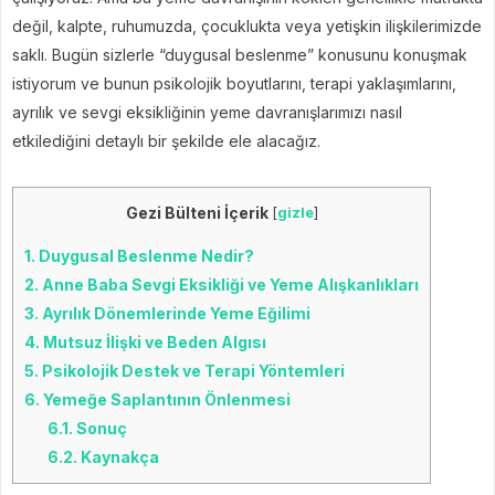
değil, kalpte, ruhumuzda, çocuklukta veya yetişkin ilişkilerimizde
saklı. Bugün sizlerle “duygusal beslenme” konusunu konuşmak
istiyorum ve bunun psikolojik boyutlarını, terapi yaklaşımlarını,
ayrılık ve sevgi eksikliğinin yeme davranışlarımızı nasıl
etkilediğini detaylı bir şekilde ele alacağız.
Gezi Bülteni İçerik
[
gizle
]
1.
Duygusal Beslenme Nedir?
2.
Anne Baba Sevgi Eksikliği ve Yeme Alışkanlıkları
3.
Ayrılık Dönemlerinde Yeme Eğilimi
4.
Mutsuz İlişki ve Beden Algısı
5.
Psikolojik Destek ve Terapi Yöntemleri
6.
Yemeğe Saplantının Önlenmesi
6.1.
Sonuç
6.2.
Kaynakça