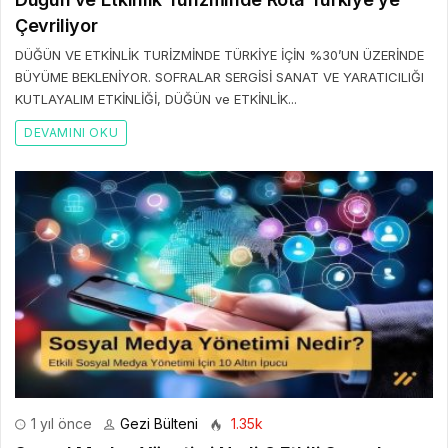
Çevriliyor
DÜĞÜN VE ETKİNLİK TURİZMİNDE TÜRKİYE İÇİN %30’UN ÜZERİNDE
BÜYÜME BEKLENİYOR. SOFRALAR SERGİSİ SANAT VE YARATICILIĞI
KUTLAYALIM ETKİNLİĞİ, DÜĞÜN ve ETKİNLİK...
DEVAMINI OKU
1 yıl önce
Gezi Bülteni
1.35k