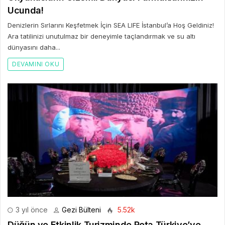
Ucunda!
Denizlerin Sırlarını Keşfetmek İçin SEA LIFE İstanbul’a Hoş Geldiniz!
Ara tatilinizi unutulmaz bir deneyimle taçlandırmak ve su altı
dünyasını daha...
DEVAMINI OKU
3 yıl önce
Gezi Bülteni
5.52k
Düğün ve Etkinlik Turizminde Rota Türkiye’ye