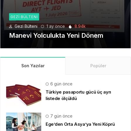
GEZI BÜLTENI
Gezi Bülteni
1 ay önce
8.94k
Manevi Yolculukta Yeni Dönem
Son Yazılar
Popüler
6 gün önce
Türkiye pasaportu gücü üç ayrı
listede ölçüldü
7 gün önce
Ege’den Orta Asya’ya Yeni Köprü