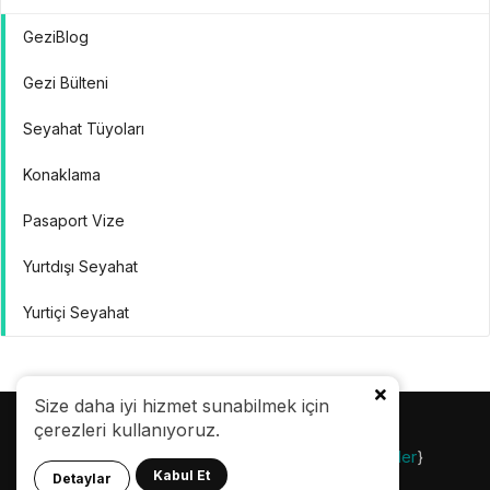
GeziBlog
Gezi Bülteni
Seyahat Tüyoları
Konaklama
Pasaport Vize
Yurtdışı Seyahat
Yurtiçi Seyahat
Size daha iyi hizmet sunabilmek için
çerezleri kullanıyoruz.
© 24.08.2007 |
Gezi Bülteni
| {
Gezilecek Yerler
}
Kabul Et
Detaylar