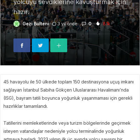
yolcuyu sevdiklerine kavuşturmak için
hazır.
Gezi Bülteni
3 yıl önce
0
8.1k
45 havayolu ile 50 ülkede toplam 150 destinasyona uçuş imkanı
sağlayan İstanbul Sabiha Gökçen Uluslararası Havalimanı’nda
(ISG), bayram tatili boyunca yoğunluk yaşanmaması için gerekli
hazırlıklar tamamlandı.
Tatillerini memleketlerinde veya turizm bölgelerinde geçirmek
isteyen vatandaşlar nedeniyle yolcu terminalinde yoğunluk
artmaya başladı. 2023 yılının ilk üç ayında yolcu sayısını bir