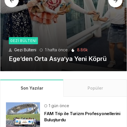
GEZI BÜLTENI
Gezi Bülteni
1 ay önce
6.22k
Seyahat Teknolojilerinde Yeni Bir
Dönem
Son Yazılar
Popüler
1 gün önce
FAM Trip ile Turizm Profesyonellerini
Buluşturdu