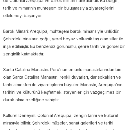
de Colonial Arequipa ve barok mimari harikalarıdır. Bu bölge,
tarih ve mimarinin muhteşem bir buluşmasıyla ziyaretçilerini
etkilemeyi başarıyor.
Barok Mimari: Arequipa, muhteşem barok mimarisiyle ünlüdür.
Şehirdeki binaların çoğu, yerel beyaz volkanik taş olan sillar ile
inşa edilmiştir. Bu benzersiz görünümü, şehre tarihi ve görsel bir
zenginlik katmaktadır.
Santa Catalina Manastırı: Peru’nun en ünlü manastırlarından biri
olan Santa Catalina Manastırı, renkli duvarları, dar sokakları ve
tarihi atmosferi ile ziyaretçilerini büyüler. Manastır, Arequipa’nın
tarihini ve kültürünü keşfetmek isteyenler için vazgeçilmez bir
durak olma özelliğine sahiptir.
Kültürel Deneyim: Colonial Arequipa, zengin tarihi ve kültürel
mirasıyla bilinir. Şehirdeki müzeler, sanat galerileri ve tarihi