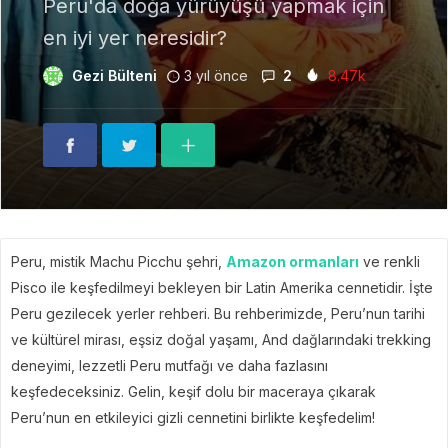
Peru'da doğa yürüyüşü yapmak için
en iyi yer neresidir?
Gezi Bülteni
3 yıl önce
2
8.47k
Peru, mistik Machu Picchu şehri,
Amazon ormanları
ve renkli
Pisco ile keşfedilmeyi bekleyen bir Latin Amerika cennetidir. İşte
Peru gezilecek yerler rehberi. Bu rehberimizde, Peru’nun tarihi
ve kültürel mirası, eşsiz doğal yaşamı, And dağlarındaki trekking
deneyimi, lezzetli Peru mutfağı ve daha fazlasını
keşfedeceksiniz. Gelin, keşif dolu bir maceraya çıkarak
Peru’nun en etkileyici gizli cennetini birlikte keşfedelim!