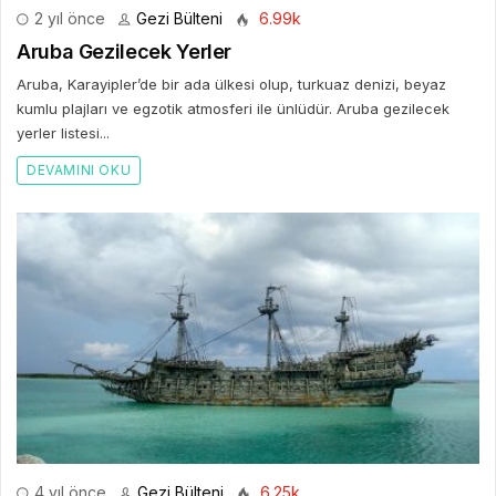
2 yıl önce
Gezi Bülteni
6.99k
Aruba Gezilecek Yerler
Aruba, Karayipler’de bir ada ülkesi olup, turkuaz denizi, beyaz
kumlu plajları ve egzotik atmosferi ile ünlüdür. Aruba gezilecek
yerler listesi...
DEVAMINI OKU
4 yıl önce
Gezi Bülteni
6.25k