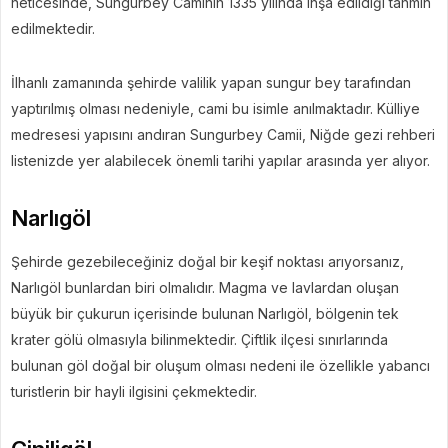
neticesinde, Sungurbey Caminin 1335 yılında inşa edildiği tahmin
edilmektedir.
İlhanlı zamanında şehirde valilik yapan sungur bey tarafından
yaptırılmış olması nedeniyle, cami bu isimle anılmaktadır. Külliye
medresesi yapısını andıran Sungurbey Camii, Niğde gezi rehberi
listenizde yer alabilecek önemli tarihi yapılar arasında yer alıyor.
Narlıgöl
Şehirde gezebileceğiniz doğal bir keşif noktası arıyorsanız,
Narlıgöl bunlardan biri olmalıdır. Magma ve lavlardan oluşan
büyük bir çukurun içerisinde bulunan Narlıgöl, bölgenin tek
krater gölü olmasıyla bilinmektedir. Çiftlik ilçesi sınırlarında
bulunan göl doğal bir oluşum olması nedeni ile özellikle yabancı
turistlerin bir hayli ilgisini çekmektedir.