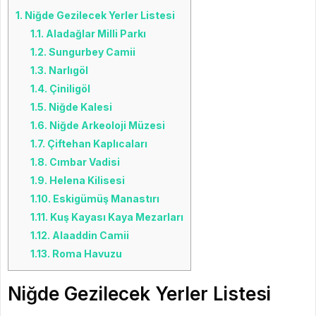
1.
Niğde Gezilecek Yerler Listesi
1.1.
Aladağlar Milli Parkı
1.2.
Sungurbey Camii
1.3.
Narlıgöl
1.4.
Çiniligöl
1.5.
Niğde Kalesi
1.6.
Niğde Arkeoloji Müzesi
1.7.
Çiftehan Kaplıcaları
1.8.
Cımbar Vadisi
1.9.
Helena Kilisesi
1.10.
Eskigümüş Manastırı
1.11.
Kuş Kayası Kaya Mezarları
1.12.
Alaaddin Camii
1.13.
Roma Havuzu
Niğde Gezilecek Yerler Listesi