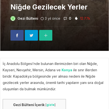
Niğde Gezilecek Yerler
Gezi Bülteni
3 yıl önce
0
12.77k
İç Anadolu Bölgesi’nde bulunan illerimizden biri olan Niğde,
Kayseri, Nevşehir, Mersin, Adana ve
Konya
ile sınır illerden
biridir. Kapadokya bölgesinde yer alması nedeni ile Niğde
gezilecek yerler arasında, önemli tarihi yapıların yanı sıra doğal
oluşumları da bulmak mümkündür.
Gezi Bülteni İçerik
[
gizle
]