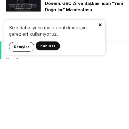
Dönem: GBC Zirve Başkanından “Yeni
Doğrular” Manifestosu
Size daha iyi hizmet sunabilmek için
çerezleri kullanıyoruz.
Kategoriler
Kabul Et
Detaylar
GeziBlog
Gezi Bülteni
Seyahat Tüyoları
Konaklama
Pasaport Vize
Yurtdışı Seyahat
Yurtiçi Seyahat