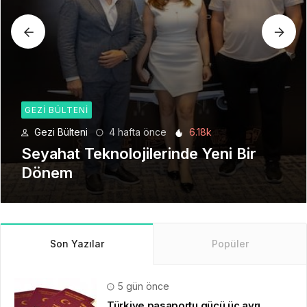
GEZI BÜLTENI
Gezi Bülteni
1 ay önce
8.93k
Manevi Yolculukta Yeni Dönem
Son Yazılar
Popüler
5 gün önce
Türkiye pasaportu gücü üç ayrı