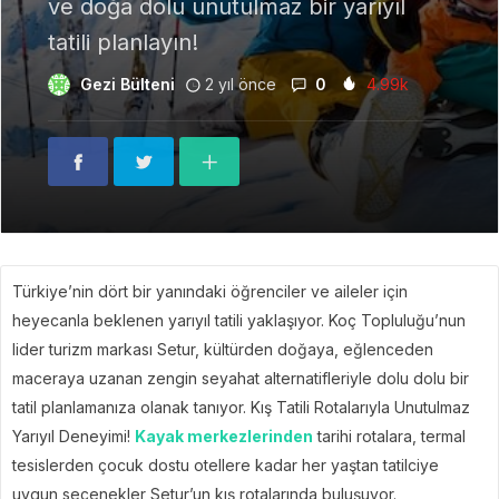
ve doğa dolu unutulmaz bir yarıyıl
tatili planlayın!
Gezi Bülteni
2 yıl önce
0
4.99k
Türkiye’nin dört bir yanındaki öğrenciler ve aileler için
heyecanla beklenen yarıyıl tatili yaklaşıyor. Koç Topluluğu’nun
lider turizm markası Setur, kültürden doğaya, eğlenceden
maceraya uzanan zengin seyahat alternatifleriyle dolu dolu bir
tatil planlamanıza olanak tanıyor. Kış Tatili Rotalarıyla Unutulmaz
Yarıyıl Deneyimi!
Kayak merkezlerinden
tarihi rotalara, termal
tesislerden çocuk dostu otellere kadar her yaştan tatilciye
uygun seçenekler Setur’un kış rotalarında buluşuyor.