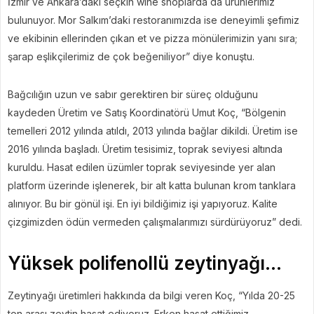
İzmir ve Ankara’daki seçkin wine shoplarda da ürünlerimiz
bulunuyor. Mor Salkım’daki restoranımızda ise deneyimli şefimiz
ve ekibinin ellerinden çıkan et ve pizza mönülerimizin yanı sıra;
şarap eşlikçilerimiz de çok beğeniliyor” diye konuştu.
Bağcılığın uzun ve sabır gerektiren bir süreç olduğunu
kaydeden Üretim ve Satış Koordinatörü Umut Koç, “Bölgenin
temelleri 2012 yılında atıldı, 2013 yılında bağlar dikildi. Üretim ise
2016 yılında başladı. Üretim tesisimiz, toprak seviyesi altında
kuruldu. Hasat edilen üzümler toprak seviyesinde yer alan
platform üzerinde işlenerek, bir alt katta bulunan krom tanklara
alınıyor. Bu bir gönül işi. En iyi bildiğimiz işi yapıyoruz. Kalite
çizgimizden ödün vermeden çalışmalarımızı sürdürüyoruz” dedi.
Yüksek polifenollü zeytinyağı…
Zeytinyağı üretimleri hakkında da bilgi veren Koç, “Yılda 20-25
ton arası zeytin hasat ediyoruz. Erken hasat ettiğimiz