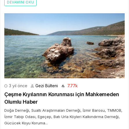
DEVAMINI OKU
3 yıl önce
Gezi Bülteni
7.77k
Çeşme Kıyılarının Korunması için Mahkemeden
Olumlu Haber
Doğa Derneği, Sualtı Araştırmaları Derneği, İzmir Barosu, TMMOB,
İzmir Tabip Odası, Egeçep, Batı Urla Köyleri Kalkındırma Derneği,
Gücücek Koyu Koruma...