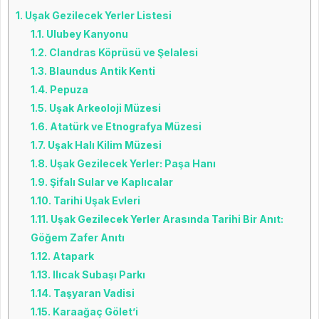
1.
Uşak Gezilecek Yerler Listesi
1.1.
Ulubey Kanyonu
1.2.
Clandras Köprüsü ve Şelalesi
1.3.
Blaundus Antik Kenti
1.4.
Pepuza
1.5.
Uşak Arkeoloji Müzesi
1.6.
Atatürk ve Etnografya Müzesi
1.7.
Uşak Halı Kilim Müzesi
1.8.
Uşak Gezilecek Yerler: Paşa Hanı
1.9.
Şifalı Sular ve Kaplıcalar
1.10.
Tarihi Uşak Evleri
1.11.
Uşak Gezilecek Yerler Arasında Tarihi Bir Anıt:
Göğem Zafer Anıtı
1.12.
Atapark
1.13.
Ilıcak Subaşı Parkı
1.14.
Taşyaran Vadisi
1.15.
Karaağaç Gölet’i