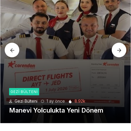
GEZI BÜLTENI
Gezi Bülteni
1 ay önce
8.92k
Manevi Yolculukta Yeni Dönem