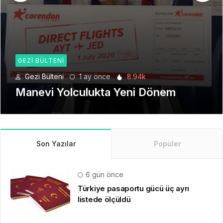
GEZI BÜLTENI
Gezi Bülteni
1 ay önce
8.94k
Manevi Yolculukta Yeni Dönem
Son Yazılar
Popüler
6 gün önce
Türkiye pasaportu gücü üç ayrı
listede ölçüldü