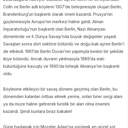
Cölln ve Berlin adlı köylerin 1307’de birleşmesiyle oluşan Berlin,
Brandenburg’un başkenti olarak önem kazandı. Prusya’nın
güçlenmesiyle Avrupa’nın merkezi haline geldi. Alman
İmparatorluğu’nun başkenti olan Berlin, Nazi Almanyası
döneminde ve II. Dünya Savaşı’nda büyük değişimler yaşadı.
Savaştan sonra dört sektöre bölündü ve doğu-batı ayrımı Berlin’i
de etkiledi. 1961’de Berlin Duvarı’nın yapımıyla keskin bir şekilde
ikiye bölündü. Ancak duvarın yıkılmasıyla 1989’da eski
bütünlüğüne kavuştu ve 1990’da birleşik Almanya’nın başkenti
oldu.
Böylesine etkileyici bir savaş dönemi geçirmiş olan Berlin, bu
dönemden kalanları örtbas etmek yerine, onları birer sergi alanı
ya da müze haline getirerek turistik bir alan olma önemini
kazandı. Şimdi bunlara biraz bakalım!
Güne başlamak için Müzeler Adası’na yürümek en güzel yol