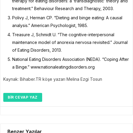
therapy for eating disorders: a ‘transdiagnostic’ theory and
treatment.” Behaviour Research and Therapy, 2003.
Polivy J, Herman CP. “Dieting and binge eating: A causal
analysis.” American Psychologist, 1985.
Treasure J, Schmidt U. “The cognitive-interpersonal
maintenance model of anorexia nervosa revisited.” Journal
of Eating Disorders, 2013.
National Eating Disorders Association (NEDA). “Coping After
a Binge.” www.nationaleatingdisorders.org
Kaynak: Bihaber.TR köşe yazarı Melina Ezgi Tosun
BIR CEVAP YAZ
Benzer Yazılar