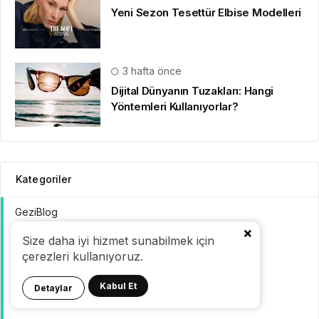
Yeni Sezon Tesettür Elbise Modelleri
3 hafta önce
Dijital Dünyanın Tuzakları: Hangi
Yöntemleri Kullanıyorlar?
Kategoriler
GeziBlog
Size daha iyi hizmet sunabilmek için
Gezi Bülteni
çerezleri kullanıyoruz.
Seyahat Tüyoları
Kabul Et
Detaylar
Konaklama