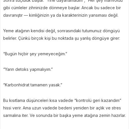
Sonra suçluluk başlar. “Yine dayanamadım”, “Her şey mahvoldu”
gibi cümleler zihninizde dönmeye başlar. Ancak bu sadece bir
davranıştır — kimliğinizin ya da karakterinizin yansıması değil.
Yeme atağının kendisi değil, sonrasındaki tutumunuz döngüyü
belirler. Çünkü birçok kişi bu noktada şu yanlış döngüye girer:
“Bugün hiçbir şey yemeyeceğim.”
“Yarın detoks yapmalıyım.”
“Karbonhidrat tamamen yasak.”
Bu kısıtlama düşünceleri kısa vadede “kontrolü geri kazandım”
hissi verir. Ama uzun vadede bedeni yeniden bir açlık ve stres
sarmalına iter. Ve sonunda bir başka yeme atağına zemin hazırlar.