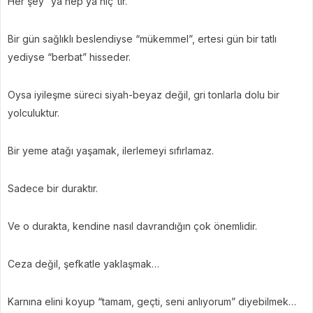
Her şey “ya hep ya hiç”tir.
Bir gün sağlıklı beslendiyse “mükemmel”, ertesi gün bir tatlı
yediyse “berbat” hisseder.
Oysa iyileşme süreci siyah-beyaz değil, gri tonlarla dolu bir
yolculuktur.
Bir yeme atağı yaşamak, ilerlemeyi sıfırlamaz.
Sadece bir duraktır.
Ve o durakta, kendine nasıl davrandığın çok önemlidir.
Ceza değil, şefkatle yaklaşmak…
Karnına elini koyup “tamam, geçti, seni anlıyorum” diyebilmek…