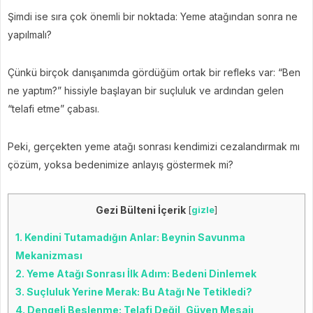
Şimdi ise sıra çok önemli bir noktada: Yeme atağından sonra ne
yapılmalı?
Çünkü birçok danışanımda gördüğüm ortak bir refleks var: “Ben
ne yaptım?” hissiyle başlayan bir suçluluk ve ardından gelen
“telafi etme” çabası.
Peki, gerçekten yeme atağı sonrası kendimizi cezalandırmak mı
çözüm, yoksa bedenimize anlayış göstermek mi?
Gezi Bülteni İçerik
[
gizle
]
1.
Kendini Tutamadığın Anlar: Beynin Savunma
Mekanizması
2.
Yeme Atağı Sonrası İlk Adım: Bedeni Dinlemek
3.
Suçluluk Yerine Merak: Bu Atağı Ne Tetikledi?
4.
Dengeli Beslenme: Telafi Değil, Güven Mesajı