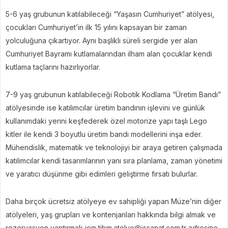
5-6 yaş grubunun katılabileceği “Yaşasın Cumhuriyet” atölyesi,
çocukları Cumhuriyet’in ilk 15 yılını kapsayan bir zaman
yolculuğuna çıkartıyor. Aynı başlıklı süreli sergide yer alan
Cumhuriyet Bayramı kutlamalarından ilham alan çocuklar kendi
kutlama taçlarını hazırlıyorlar.
7-9 yaş grubunun katılabileceği Robotik Kodlama “Üretim Bandı”
atölyesinde ise katılımcılar üretim bandının işlevini ve günlük
kullanımdaki yerini keşfederek özel motorize yapı taşlı Lego
kitler ile kendi 3 boyutlu üretim bandı modellerini inşa eder.
Mühendislik, matematik ve teknolojiyi bir araya getiren çalışmada
katılımcılar kendi tasarımlarının yanı sıra planlama, zaman yönetimi
ve yaratıcı düşünme gibi edimleri geliştirme fırsatı bulurlar.
Daha birçok ücretsiz atölyeye ev sahipliği yapan Müze’nin diğer
atölyeleri, yaş grupları ve kontenjanları hakkında bilgi almak ve
rezervasyon yaptırmak için tibm.atolye@issanat.com.tr adresine