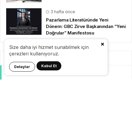
3 hafta önce
Pazarlama Literatüründe Yeni
Dönem: GBC Zirve Başkanından “Yeni
Doğrular” Manifestosu
Size daha iyi hizmet sunabilmek için
çerezleri kullanıyoruz.
Kategoriler
Kabul Et
Detaylar
GeziBlog
Gezi Bülteni
Seyahat Tüyoları
Konaklama
Pasaport Vize