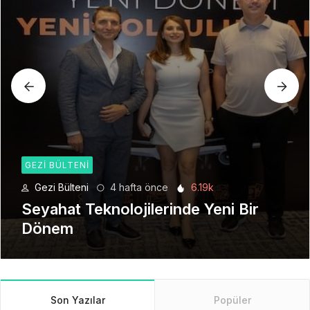
GEZI BÜLTENI
Gezi Bülteni
1 ay önce
8.94k
Manevi Yolculukta Yeni Dönem
Son Yazılar
Popüler