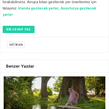
bırakabilirsiniz. Avrupa kıtası gezilecek yer önerilerimiz için
tıklayınız:
İrlanda gezilecek yerler
,
Avusturya gezilecek
yerler
BIR CEVAP YAZ
VATIKAN
Benzer Yazılar