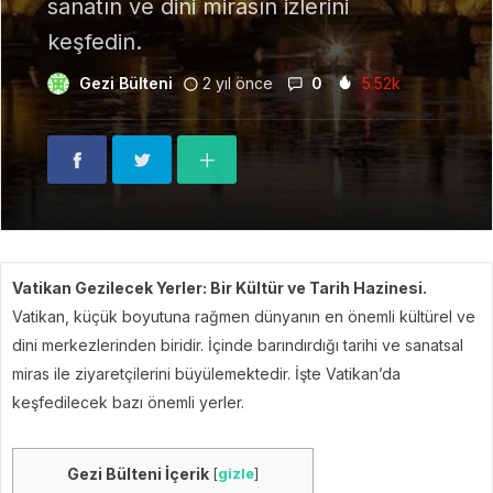
sanatın ve dini mirasın izlerini
keşfedin.
Gezi Bülteni
2 yıl önce
0
5.52k
Vatikan Gezilecek Yerler: Bir Kültür ve Tarih Hazinesi.
Vatikan, küçük boyutuna rağmen dünyanın en önemli kültürel ve
dini merkezlerinden biridir. İçinde barındırdığı tarihi ve sanatsal
miras ile ziyaretçilerini büyülemektedir. İşte Vatikan’da
keşfedilecek bazı önemli yerler.
Gezi Bülteni İçerik
[
gizle
]