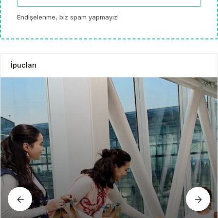
Endişelenme, biz spam yapmayız!
İpucları