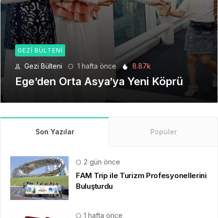
GEZI BÜLTENI
Gezi Bülteni
1 ay önce
6.22k
Seyahat Teknolojilerinde Yeni Bir
Dönem
Son Yazılar
Popüler
2 gün önce
FAM Trip ile Turizm Profesyonellerini
Buluşturdu
1 hafta önce