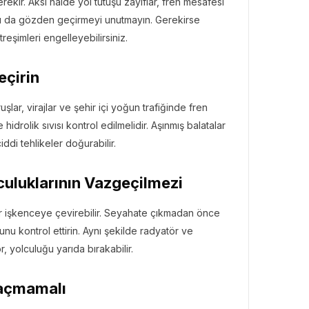
ekir. Aksi halde yol tutuşu zayıflar, fren mesafesi
unu da gözden geçirmeyi unutmayın. Gerekirse
reşimleri engelleyebilirsiniz.
eçirin
şlar, virajlar ve şehir içi yoğun trafiğinde fren
 hidrolik sıvısı kontrol edilmelidir. Aşınmış balatalar
ddi tehlikeler doğurabilir.
culuklarının Vazgeçilmezi
ir işkenceye çevirebilir. Seyahate çıkmadan önce
unu kontrol ettirin. Aynı şekilde radyatör ve
r, yolculuğu yarıda bırakabilir.
Kaçmamalı