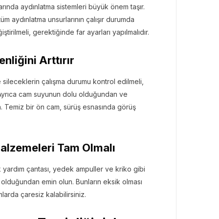
rında aydınlatma sistemleri büyük önem taşır.
e tüm aydınlatma unsurlarının çalışır durumda
rilmeli, gerektiğinde far ayarları yapılmalıdır.
GEZI BÜLTENI
Gezi Bülteni
1 ay önce
10.24k
liğini Arttırır
“Derken Rezervasyon!” ile
k
ks
Kristal Elma’ya Uzanan
 sileceklerin çalışma durumu kontrol edilmeli,
Başarı Hikâyesi
ir. Ayrıca cam suyunun dolu olduğundan ve
. Temiz bir ön cam, sürüş esnasında görüş
Malzemeleri Tam Olmalı
k yardım çantası, yedek ampuller ve kriko gibi
a olduğundan emin olun. Bunların eksik olması
rda çaresiz kalabilirsiniz.