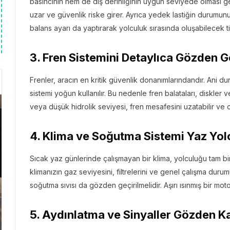
basıncının hem de diş derinliğinin uygun seviyede olması ger
uzar ve güvenlik riske girer. Ayrıca yedek lastiğin durum
balans ayarı da yaptırarak yolculuk sırasında oluşabilecek tit
3. Fren Sistemini Detaylıca Gözden G
Frenler, aracın en kritik güvenlik donanımlarındandır. Ani duru
sistemi yoğun kullanılır. Bu nedenle fren balataları, diskler ve
veya düşük hidrolik seviyesi, fren mesafesini uzatabilir ve ci
4. Klima ve Soğutma Sistemi Yaz Yol
Sıcak yaz günlerinde çalışmayan bir klima, yolculuğu tam b
klimanızın gaz seviyesini, filtrelerini ve genel çalışma durum
soğutma sıvısı da gözden geçirilmelidir. Aşırı ısınmış bir moto
5. Aydınlatma ve Sinyaller Gözden 