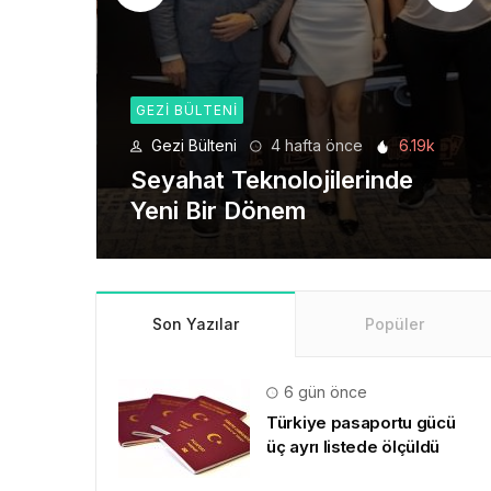
NI
GEZI BÜLTENI
ni
4 hafta önce
6.19k
Gezi Bülteni
1 ay ö
Teknolojilerinde
Manevi Yolculuk
r Dönem
Dönem
Son Yazılar
Popüler
6 gün önce
Türkiye pasaportu gücü
üç ayrı listede ölçüldü