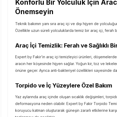
Konforlu Bir Yolculuk İçin Arac
Önemseyin
Teknik bakımın yanı sıra araç içi ve dışı hijyen de yolculu
Özellikle uzun süreli yolculuklarda temiz bir araç içi, ferah b
Araç İçi Temizlik: Ferah ve Sağlıklı B
Expert by Fakir’in araç içi temizleyici ürünleri, döşemelerd
aracın her köşesinde hijyen sağlar. Yoğun kir, toz ve lekele
önüne geçer. Ayrıca anti-bakteriyel özellikleri sayesinde dah
Torpido ve İç Yüzeylere Özel Bakım
Yaz aylarında araç içinde oluşan sıcaklık değişimleri, torpi
deformasyona neden olabilir. Expert by Fakir Torpido Temiz
koruyucu katman oluşturarak güneşin zararlı etkilerine karşı 