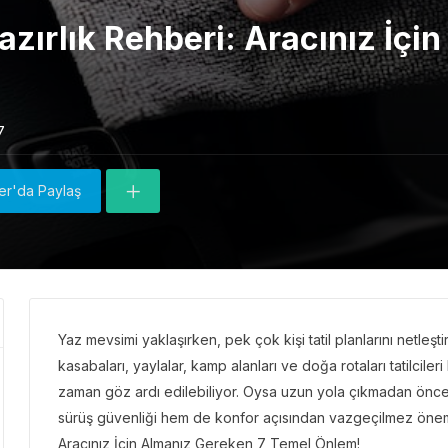
azırlık Rehberi: Aracınız İçi
7
ter'da Paylaş
Yaz mevsimi yaklaşırken, pek çok kişi tatil planlarını netleş
kasabaları, yaylalar, kamp alanları ve doğa rotaları tatilcile
zaman göz ardı edilebiliyor. Oysa uzun yola çıkmadan önc
sürüş güvenliği hem de konfor açısından vazgeçilmez öne
Aracınız İçin Almanız Gereken 7 Temel Önlem!