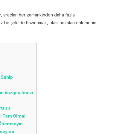
er, araçları her zamankinden daha fazla
iz bir şekilde hazırlamak, olası arızaları önlemenin
e Sahip
ın Vazgeçilmezi
tırır
ri Tam Olmalı
e Önemseyin
eneyimi