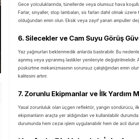
Gece yolculuklarında, tünellerde veya olumsuz hava koşulla
Farlar, sinyaller, stop lambaları, sis farları dahil olmak üzer
olduğundan emin olun. Eksik veya zayıf yanan ampuller değişti
GEZI BÜLTENI
6. Silecekler ve Cam Suyu Görüş Güven
nce
8.94k
Gezi Bülteni
1 ay önce
3.44
ta Yeni
Emirates ile Yazın En Lü
Yaz yağmurları beklenmedik anlarda bastırabilir. Bu nedenle
Kaçamağı
aşınmış veya yıpranmış lastikler yenileriyle değiştirilmelid
püskürtme mekanizmasının sorunsuz çalıştığından emin olun
kalitesini artırır.
7. Zorunlu Ekipmanlar ve İlk Yardım 
Yasal zorunluluk olan üçgen reflektör, yangın söndürücü, il
ekipmanların araçta yer aldığından ve kullanılabilir durumd
durumunda hem cezai işlem uygulanabilir hem de acil durumla