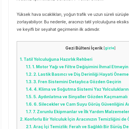
Yüksek hava sıcaklıkları, yoğun trafik ve uzun süreli sürüşl
zorlayabiliyor. Bu nedenle, aracınızı tatil yolculuğuna eksiks
ve keyifli bir seyahat geçirmenin ilk adımıdır.
Gezi Bülteni İçerik
[
gizle
]
1.
Tatil Yolculuğuna Hazırlık Rehberi
1.1.
1. Motor Yağı ve Filtre Değişimini İhmal Etmeyin
1.2.
2. Lastik Basıncı ve Diş Derinliği Hayati Önem
1.3.
3. Fren Sistemini Detaylıca Gözden Geçirin
1.4.
4. Klima ve Soğutma Sistemi Yaz Yolculukların
1.5.
5. Aydınlatma ve Sinyaller Gözden Kaçmamalı
1.6.
6. Silecekler ve Cam Suyu Görüş Güvenliğini Art
1.7.
7. Zorunlu Ekipmanlar ve İlk Yardım Malzemele
2.
Konforlu Bir Yolculuk İçin Aracınızın Temizliğini d
2.1.
Araç İçi Temizlik: Ferah ve Sağlıklı Bir Sürüş D