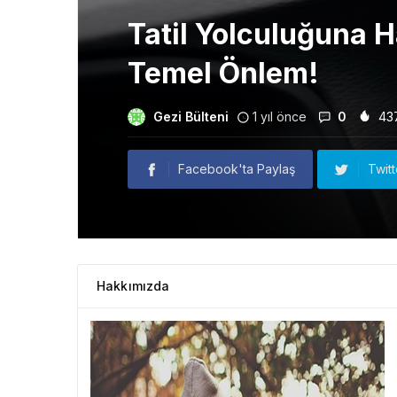
Tatil Yolculuğuna H
Temel Önlem!
Gezi Bülteni
1 yıl önce
0
43
Facebook'ta Paylaş
Twit
Hakkımızda