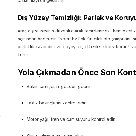
tozlanmayı da geciktirir.
Dış Yüzey Temizliği: Parlak ve Koruy
Araç dış yüzeyinin düzenli olarak temizlenmesi, hem este
açısından önemlidir. Expert by Fakir’in cilalı oto şampuanı
parlaklık kazandırır ve boyayı dış etkenlere karşı korur. Uzu
korur.
Yola Çıkmadan Önce Son Kontr
Bakım tarihçesini gözden geçirin
Lastik basınçlarını kontrol edin
Motor yağı, fren ve cam suyunu kontrol edin
Klima çalışıyor mu, emin olun