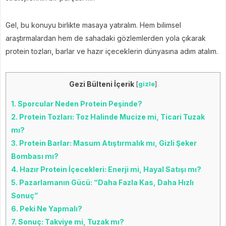
Gel, bu konuyu birlikte masaya yatıralım. Hem bilimsel
araştırmalardan hem de sahadaki gözlemlerden yola çıkarak
protein tozları, barlar ve hazır içeceklerin dünyasına adım atalım.
Gezi Bülteni İçerik
[
gizle
]
1.
Sporcular Neden Protein Peşinde?
2.
Protein Tozları: Toz Halinde Mucize mi, Ticari Tuzak
mı?
3.
Protein Barlar: Masum Atıştırmalık mı, Gizli Şeker
Bombası mı?
4.
Hazır Protein İçecekleri: Enerji mi, Hayal Satışı mı?
5.
Pazarlamanın Gücü: “Daha Fazla Kas, Daha Hızlı
Sonuç”
6.
Peki Ne Yapmalı?
7.
Sonuç: Takviye mi, Tuzak mı?