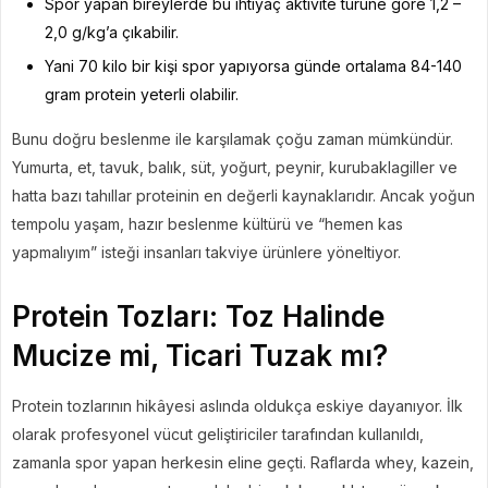
Spor yapan bireylerde bu ihtiyaç aktivite türüne göre 1,2 –
2,0 g/kg’a çıkabilir.
Yani 70 kilo bir kişi spor yapıyorsa günde ortalama 84-140
gram protein yeterli olabilir.
Bunu doğru beslenme ile karşılamak çoğu zaman mümkündür.
Yumurta, et, tavuk, balık, süt, yoğurt, peynir, kurubaklagiller ve
hatta bazı tahıllar proteinin en değerli kaynaklarıdır. Ancak yoğun
tempolu yaşam, hazır beslenme kültürü ve “hemen kas
yapmalıyım” isteği insanları takviye ürünlere yöneltiyor.
Protein Tozları: Toz Halinde
Mucize mi, Ticari Tuzak mı?
Protein tozlarının hikâyesi aslında oldukça eskiye dayanıyor. İlk
olarak profesyonel vücut geliştiriciler tarafından kullanıldı,
zamanla spor yapan herkesin eline geçti. Raflarda whey, kazein,