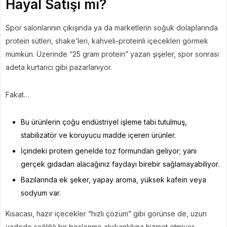
Hayal Satışı mı?
Spor salonlarının çıkışında ya da marketlerin soğuk dolaplarında
protein sütleri, shake’leri, kahveli-proteinli içecekleri görmek
mümkün. Üzerinde “25 gram protein” yazan şişeler, spor sonrası
adeta kurtarıcı gibi pazarlanıyor.
Fakat…
Bu ürünlerin çoğu endüstriyel işleme tabi tutulmuş,
stabilizatör ve koruyucu madde içeren ürünler.
İçindeki protein genelde toz formundan geliyor; yani
gerçek gıdadan alacağınız faydayı birebir sağlamayabiliyor.
Bazılarında ek şeker, yapay aroma, yüksek kafein veya
sodyum var.
Kısacası, hazır içecekler “hızlı çözüm” gibi görünse de, uzun
vadede sağlıklı bir beslenme alışkanlığına hizmet etmiyor.