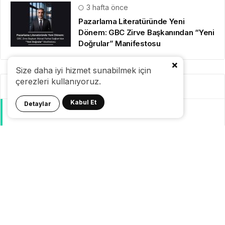
3 hafta önce
Pazarlama Literatüründe Yeni
Dönem: GBC Zirve Başkanından “Yeni
Doğrular” Manifestosu
Size daha iyi hizmet sunabilmek için
çerezleri kullanıyoruz.
Kategoriler
Kabul Et
Detaylar
GeziBlog
Gezi Bülteni
Seyahat Tüyoları
Konaklama
Pasaport Vize
Yurtdışı Seyahat