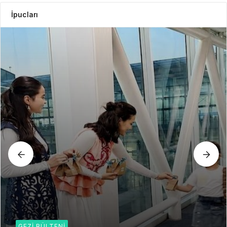
İpucları
GEZI BÜLTENI