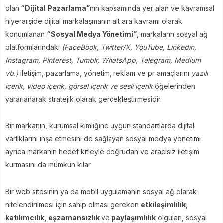
olan
“Dijital Pazarlama”
nın kapsamında yer alan ve kavramsal
hiyerarşide dijital markalaşmanın alt ara kavramı olarak
konumlanan
“Sosyal Medya Yönetimi”
, markaların sosyal ağ
platformlarındaki
(FaceBook, Twitter/X, YouTube, Linkedin,
Instagram, Pinterest, Tumblr, WhatsApp, Telegram, Medium
vb.)
iletişim, pazarlama, yönetim, reklam ve pr amaçlarını
yazılı
içerik, video içerik, görsel içerik ve sesli içerik
öğelerinden
yararlanarak stratejik olarak gerçekleştirmesidir.
Bir markanın, kurumsal kimliğine uygun standartlarda dijital
varlıklarını inşa etmesini de sağlayan sosyal medya yönetimi
ayrıca markanın hedef kitleyle doğrudan ve aracısız iletişim
kurmasını da mümkün kılar.
Bir web sitesinin ya da mobil uygulamanın sosyal ağ olarak
nitelendirilmesi için sahip olması gereken
etkileşimlilik,
katılımcılık, eşzamansızlık
ve
paylaşımlılık
olguları, sosyal