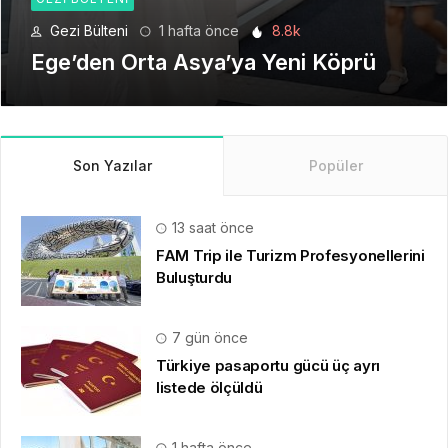
Gezi Bülteni
4 hafta önce
6.2k
Seyahat Teknolojilerinde Yeni Bir
Dönem
Son Yazılar
Popüler
13 saat önce
FAM Trip ile Turizm Profesyonellerini
Buluşturdu
7 gün önce
Türkiye pasaportu gücü üç ayrı
listede ölçüldü
1 hafta önce