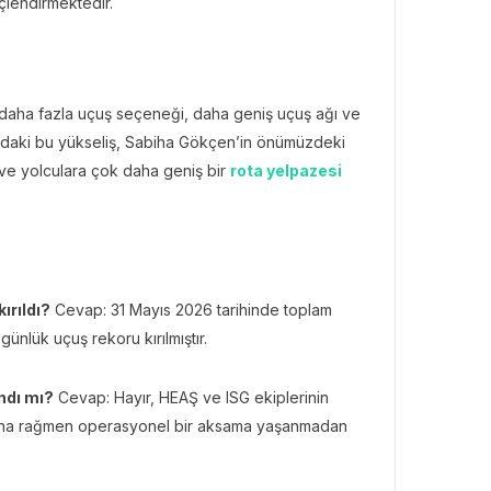
lendirmektedir.
in daha fazla uçuş seçeneği, daha geniş uçuş ağı ve
ındaki bu yükseliş, Sabiha Gökçen’in önümüzdeki
n ve yolculara çok daha geniş bir
rota yelpazesi
ırıldı?
Cevap: 31 Mayıs 2026 tarihinde toplam
günlük uçuş rekoru kırılmıştır.
ndı mı?
Cevap: Hayır, HEAŞ ve ISG ekiplerinin
uğuna rağmen operasyonel bir aksama yaşanmadan