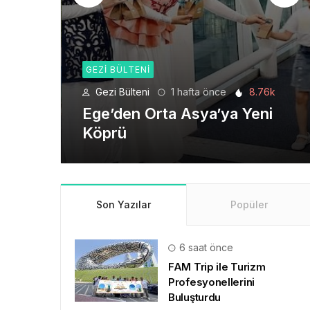
GEZI BÜLTENI
8.76k
Gezi Bülteni
4 hafta önce
6.2k
eni
Seyahat Teknolojilerinde
Yeni Bir Dönem
Son Yazılar
Popüler
6 saat önce
FAM Trip ile Turizm
Profesyonellerini
Buluşturdu