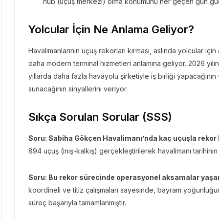
hub (uçuş merkezi) olma konumunu her geçen gün güç
Yolcular İçin Ne Anlama Geliyor?
Havalimanlarının uçuş rekorları kırması, aslında yolcular iç
daha modern terminal hizmetleri anlamına geliyor. 2026 yıl
yıllarda daha fazla havayolu şirketiyle iş birliği yapacağını
sunacağının sinyallerini veriyor.
Sıkça Sorulan Sorular (SSS)
Soru: Sabiha Gökçen Havalimanı’nda kaç uçuşla rekor k
894 uçuş (iniş-kalkış) gerçekleştirilerek havalimanı tarihinin 
Soru: Bu rekor sürecinde operasyonel aksamalar yaşa
koordineli ve titiz çalışmaları sayesinde, bayram yoğunl
süreç başarıyla tamamlanmıştır.