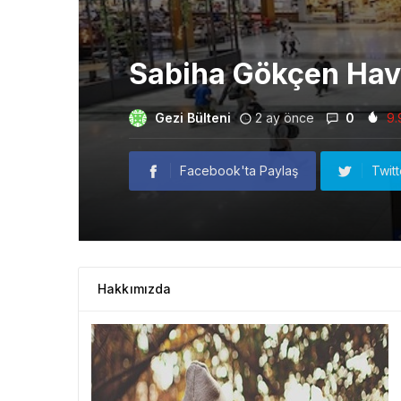
Sabiha Gökçen Hava
Gezi Bülteni
2 ay önce
0
9.
Facebook'ta Paylaş
Twit
Hakkımızda