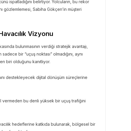
nü ispatladığını belirtiyor. Yolcuların, bu rekor
ğını gözlemlemesi, Sabiha Gökçen’in müşteri
BÜLTENI
Havacılık Vizyonu
Bülteni
1 ay önce
3.45k
asında bulunmasının verdiği stratejik avantajı,
ates ile Yazın En Lüks
ının sadece bir “uçuş noktası” olmadığını, aynı
amağı
n biri olduğunu kanıtlıyor.
mını destekleyecek dijital dönüşüm süreçlerine
vermeden bu denli yüksek bir uçuş trafiğini
.
acılık hedeflerine katkıda bulunarak, bölgesel bir