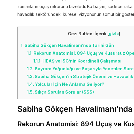
zamanların uçuş rekorunu tazeledi. Bu başarı, sadece rakams
havacılık sektöründeki küresel vizyonunun somut bir gösterg
Gezi Bülteni İçerik
[
gizle
]
1.
Sabiha Gökçen Havalimanı’nda Tarihi Gün
1.1.
Rekorun Anatomisi: 894 Uçuş ve Kusursuz Op
1.1.1.
HEAŞ ve ISG’nin Koordineli Çalışması
1.2.
Bayram Yoğunluğu ve Başarıyla Yönetilen Süre
1.3.
Sabiha Gökçen’in Stratejik Önemi ve Havacılık
1.4.
Yolcular İçin Ne Anlama Geliyor?
1.5.
Sıkça Sorulan Sorular (SSS)
Sabiha Gökçen Havalimanı’nda 
Rekorun Anatomisi: 894 Uçuş ve Ku