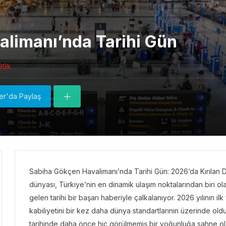
limanı’nda Tarihi Gün
99k
ter'da Paylaş
Sabiha Gökçen Havalimanı’nda Tarihi Gün: 2026’da Kırılan D
dünyası, Türkiye’nin en dinamik ulaşım noktalarından biri 
gelen tarihi bir başarı haberiyle çalkalanıyor. 2026 yılının i
kabiliyetini bir kez daha dünya standartlarının üzerinde old
tarihinde daha önce hiç görülmemiş bir yoğunluğa sahne ol