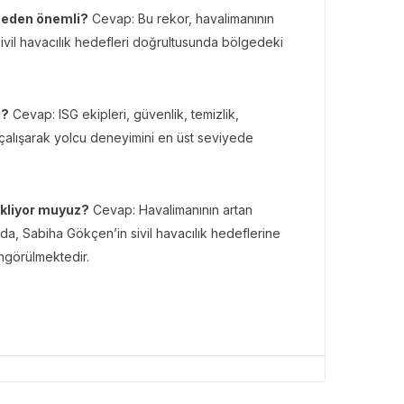
 neden önemli?
Cevap: Bu rekor, havalimanının
sivil havacılık hedefleri doğrultusunda bölgedeki
i?
Cevap: ISG ekipleri, güvenlik, temizlik,
 çalışarak yolcu deneyimini en üst seviyede
ekliyor muyuz?
Cevap: Havalimanının artan
ında, Sabiha Gökçen’in sivil havacılık hedeflerine
ngörülmektedir.