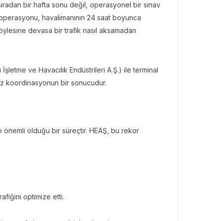
radan bir hafta sonu değil, operasyonel bir sınav
ış operasyonu, havalimanının 24 saat boyunca
 böylesine devasa bir trafik nasıl aksamadan
letme ve Havacılık Endüstrileri A.Ş.) ile terminal
suz koordinasyonun bir sonucudur.
le önemli olduğu bir süreçtir. HEAŞ, bu rekor
fiğini optimize etti.