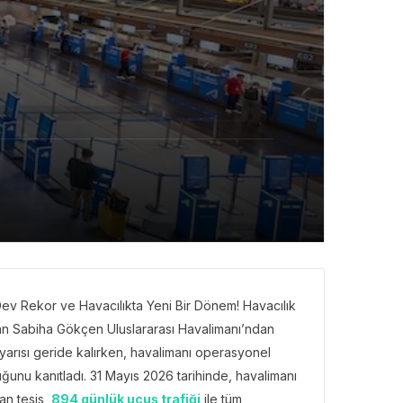
ev Rekor ve Havacılıkta Yeni Bir Dönem! Havacılık
olan Sabiha Gökçen Uluslararası Havalimanı’ndan
lk yarısı geride kalırken, havalimanı operasyonel
uğunu kanıtladı. 31 Mayıs 2026 tarihinde, havalimanı
an tesis,
894 günlük uçuş trafiği
ile tüm