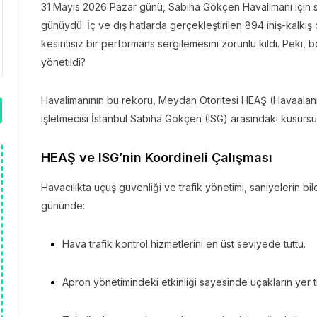
31 Mayıs 2026 Pazar günü, Sabiha Gökçen Havalimanı için sı
günüydü. İç ve dış hatlarda gerçekleştirilen 894 iniş-kalk
kesintisiz bir performans sergilemesini zorunlu kıldı. Peki,
yönetildi?
Havalimanının bu rekoru, Meydan Otoritesi HEAŞ (Havaalanı İş
işletmecisi İstanbul Sabiha Gökçen (ISG) arasındaki kusur
HEAŞ ve ISG’nin Koordineli Çalışması
Havacılıkta uçuş güvenliği ve trafik yönetimi, saniyelerin bi
gününde:
Hava trafik kontrol hizmetlerini en üst seviyede tuttu.
Apron yönetimindeki etkinliği sayesinde uçakların yer tra