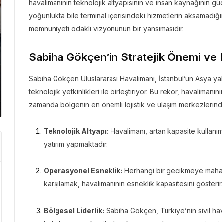
havalimanının teknolojik altyapısının ve insan kaynağının gücü
yoğunlukta bile terminal içerisindeki hizmetlerin aksamadı
memnuniyeti odaklı vizyonunun bir yansımasıdır.
GEZI BÜLTENI
GEZI 
Sabiha Gökçen’in Stratejik Önemi ve 
Gezi Bülteni
1 ay önce
8.95k
Gezi 
Sabiha Gökçen Uluslararası Havalimanı, İstanbul’un Asya yak
Manevi Yolculukta Yeni
Emir
teknolojik yetkinlikleri ile birleştiriyor. Bu rekor, havaliman
Dönem
Kaç
zamanda bölgenin en önemli lojistik ve ulaşım merkezlerinde
Teknolojik Altyapı:
Havalimanı, artan kapasite kullanı
yatırım yapmaktadır.
Operasyonel Esneklik:
Herhangi bir gecikmeye mahal 
karşılamak, havalimanının esneklik kapasitesini gösterir
Bölgesel Liderlik:
Sabiha Gökçen, Türkiye’nin sivil hav