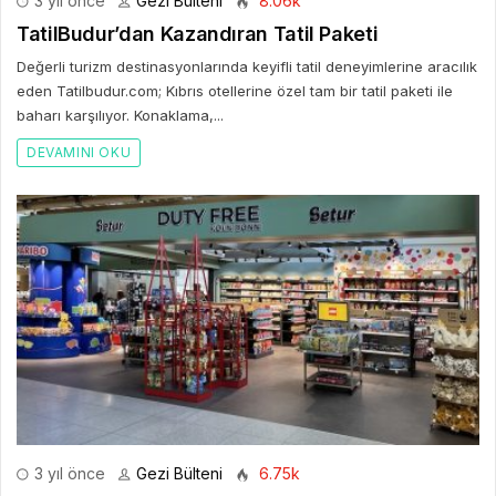
3 yıl önce
Gezi Bülteni
8.06k
TatilBudur’dan Kazandıran Tatil Paketi
Değerli turizm destinasyonlarında keyifli tatil deneyimlerine aracılık
eden Tatilbudur.com; Kıbrıs otellerine özel tam bir tatil paketi ile
baharı karşılıyor. Konaklama,...
DEVAMINI OKU
3 yıl önce
Gezi Bülteni
6.75k