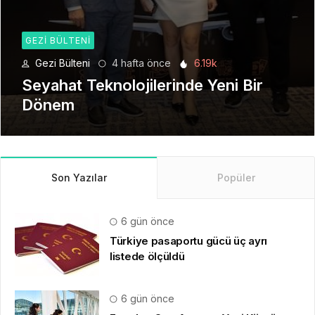
GEZI BÜLTENI
Gezi Bülteni
1 ay önce
8.94k
Manevi Yolculukta Yeni Dönem
Son Yazılar
Popüler
6 gün önce
Türkiye pasaportu gücü üç ayrı
listede ölçüldü
6 gün önce