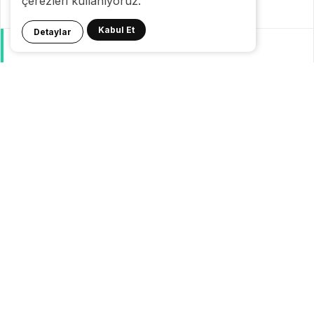
çerezleri kullanıyoruz.
Kategoriler
Kabul Et
Detaylar
GeziBlog
Gezi Bülteni
Seyahat Tüyoları
Konaklama
Pasaport Vize
Yurtdışı Seyahat
Yurtiçi Seyahat
© 24.08.2007 |
Gezi Bülteni
| {
Gezilecek Yerler
}