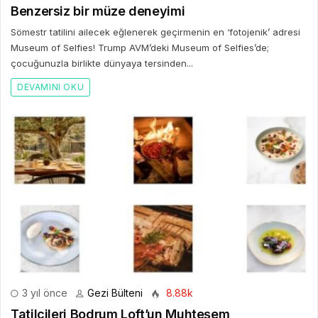
Benzersiz bir müze deneyimi
Sömestr tatilini ailecek eğlenerek geçirmenin en ‘fotojenik’ adresi
Museum of Selfies! Trump AVM’deki Museum of Selfies’de;
çocuğunuzla birlikte dünyaya tersinden...
DEVAMINI OKU
3 yıl önce
Gezi Bülteni
8.88k
Tatilcileri Bodrum Loft’un Muhteşem