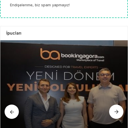
Endişelenme, biz spam yapmayız!
İpucları