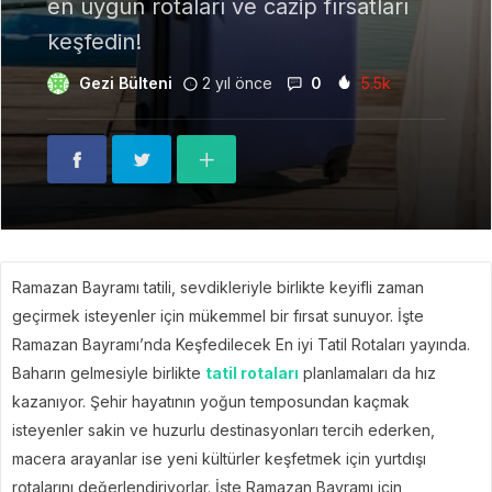
en uygun rotaları ve cazip fırsatları
keşfedin!
Gezi Bülteni
2 yıl önce
0
5.5k
Ramazan Bayramı tatili, sevdikleriyle birlikte keyifli zaman
geçirmek isteyenler için mükemmel bir fırsat sunuyor. İşte
Ramazan Bayramı’nda Keşfedilecek En iyi Tatil Rotaları yayında.
Baharın gelmesiyle birlikte
tatil rotaları
planlamaları da hız
kazanıyor. Şehir hayatının yoğun temposundan kaçmak
isteyenler sakin ve huzurlu destinasyonları tercih ederken,
macera arayanlar ise yeni kültürler keşfetmek için yurtdışı
rotalarını değerlendiriyorlar. İşte Ramazan Bayramı için