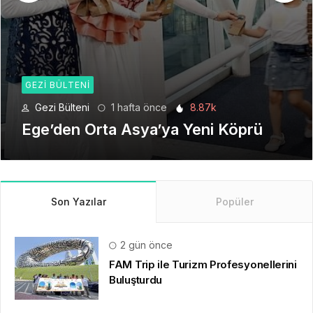
GEZI BÜLTENI
Gezi Bülteni
1 ay önce
6.22k
Seyahat Teknolojilerinde Yeni Bir
Dönem
Son Yazılar
Popüler
2 gün önce
FAM Trip ile Turizm Profesyonellerini
Buluşturdu