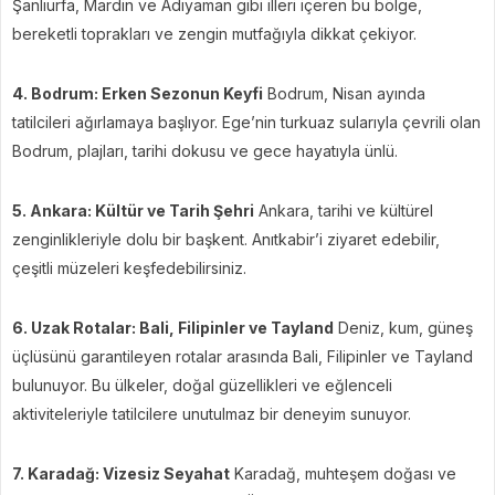
Şanlıurfa, Mardin ve Adıyaman gibi illeri içeren bu bölge,
bereketli toprakları ve zengin mutfağıyla dikkat çekiyor.
4. Bodrum: Erken Sezonun Keyfi
Bodrum, Nisan ayında
tatilcileri ağırlamaya başlıyor. Ege’nin turkuaz sularıyla çevrili olan
Bodrum, plajları, tarihi dokusu ve gece hayatıyla ünlü.
5. Ankara: Kültür ve Tarih Şehri
Ankara, tarihi ve kültürel
zenginlikleriyle dolu bir başkent. Anıtkabir’i ziyaret edebilir,
çeşitli müzeleri keşfedebilirsiniz.
6. Uzak Rotalar: Bali, Filipinler ve Tayland
Deniz, kum, güneş
üçlüsünü garantileyen rotalar arasında Bali, Filipinler ve Tayland
bulunuyor. Bu ülkeler, doğal güzellikleri ve eğlenceli
aktiviteleriyle tatilcilere unutulmaz bir deneyim sunuyor.
7. Karadağ: Vizesiz Seyahat
Karadağ, muhteşem doğası ve