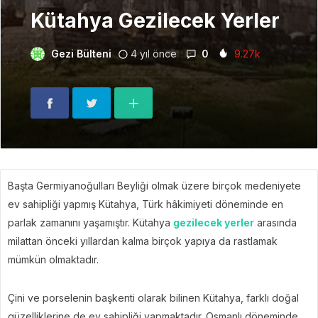
Kütahya Gezilecek Yerler
Gezi Bülteni
4 yıl önce
0
9.27k
Başta Germiyanoğulları Beyliği olmak üzere birçok medeniyete
ev sahipliği yapmış Kütahya, Türk hâkimiyeti döneminde en
parlak zamanını yaşamıştır. Kütahya
gezilecek yerler
arasında
milattan önceki yıllardan kalma birçok yapıya da rastlamak
mümkün olmaktadır.
Çini ve porselenin başkenti olarak bilinen Kütahya, farklı doğal
güzelliklerine de ev sahipliği yapmaktadır. Osmanlı döneminde