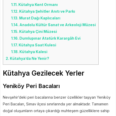
1.11.
Kütahya Kent Ormanı
1.12.
Kütahya Şehitler Anıtı ve Parkı
1.13.
Murat Dağı Kaplıcaları
1.14.
Anadolu Kültür Sanat ve Arkeoloji Müzesi
1.15.
Kütahya Çini Müzesi
1.16.
Dumlupınar Atatürk Karargâh Evi
1.17.
Kütahya Saat Kulesi
1.18.
Kütahya Kalesi
2.
Kütahya’da Ne Yenir?
Kütahya Gezilecek Yerler
Yeniköy Peri Bacaları
Nevşehir’deki peri bacalarına benzer özellikler taşıyan Yeniköy
Peri Bacaları, Simav ilçesi sınırlarında yer almaktadır. Tamamen
doğal oluşumların ortaya çıkardığı muhteşem güzelliklere sahip