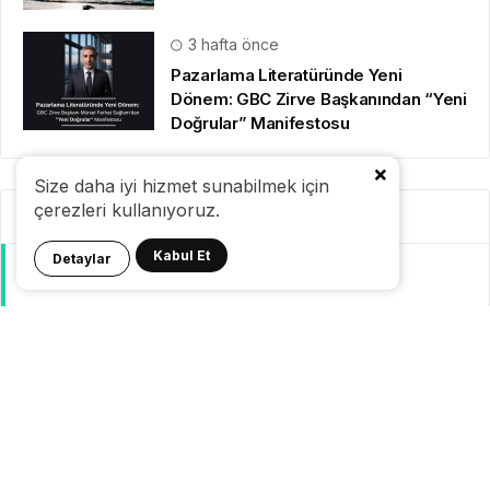
3 hafta önce
Pazarlama Literatüründe Yeni
Dönem: GBC Zirve Başkanından “Yeni
Doğrular” Manifestosu
Size daha iyi hizmet sunabilmek için
çerezleri kullanıyoruz.
Kategoriler
Kabul Et
Detaylar
GeziBlog
Gezi Bülteni
Seyahat Tüyoları
Konaklama
Pasaport Vize