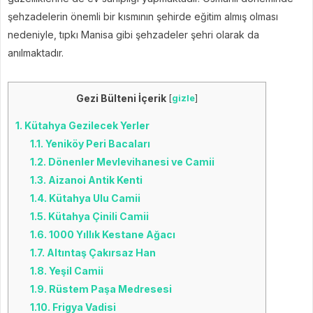
şehzadelerin önemli bir kısmının şehirde eğitim almış olması
nedeniyle, tıpkı Manisa gibi şehzadeler şehri olarak da
anılmaktadır.
Gezi Bülteni İçerik
[
gizle
]
1.
Kütahya Gezilecek Yerler
1.1.
Yeniköy Peri Bacaları
1.2.
Dönenler Mevlevihanesi ve Camii
1.3.
Aizanoi Antik Kenti
1.4.
Kütahya Ulu Camii
1.5.
Kütahya Çinili Camii
1.6.
1000 Yıllık Kestane Ağacı
1.7.
Altıntaş Çakırsaz Han
1.8.
Yeşil Camii
1.9.
Rüstem Paşa Medresesi
1.10.
Frigya Vadisi