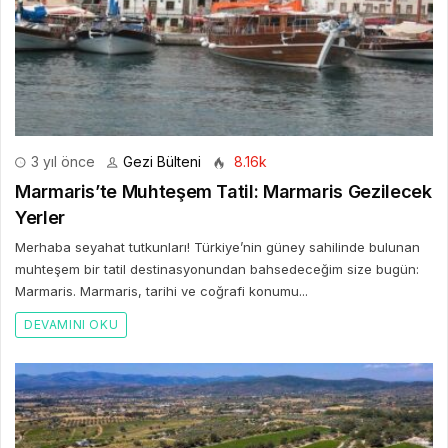
3 yıl önce
Gezi Bülteni
8.16k
Marmaris’te Muhteşem Tatil: Marmaris Gezilecek
Yerler
Merhaba seyahat tutkunları! Türkiye’nin güney sahilinde bulunan
muhteşem bir tatil destinasyonundan bahsedeceğim size bugün:
Marmaris. Marmaris, tarihi ve coğrafi konumu...
DEVAMINI OKU