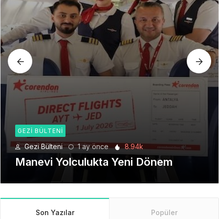
GEZI BÜLTENI
Gezi Bülteni
1 ay önce
8.94k
Manevi Yolculukta Yeni Dönem
Son Yazılar
Popüler