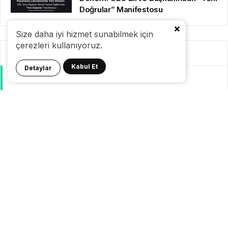
Doğrular” Manifestosu
Size daha iyi hizmet sunabilmek için
çerezleri kullanıyoruz.
Kategoriler
Kabul Et
Detaylar
GeziBlog
Gezi Bülteni
Seyahat Tüyoları
Konaklama
Pasaport Vize
Yurtdışı Seyahat
Yurtiçi Seyahat