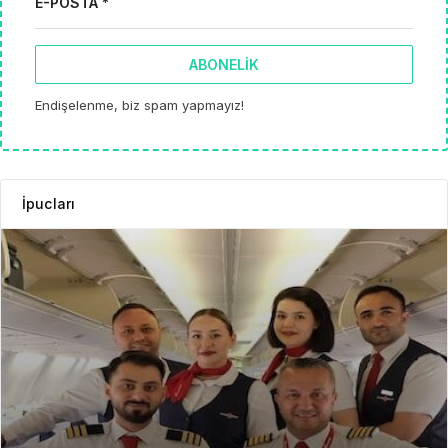
E-POSTA *
ABONELIK
Endişelenme, biz spam yapmayız!
İpucları