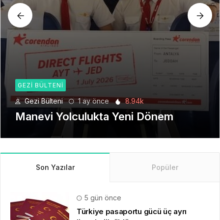
GEZI BÜLTENI
Gezi Bülteni
1 ay önce
8.94k
Manevi Yolculukta Yeni Dönem
Son Yazılar
Popüler
5 gün önce
Türkiye pasaportu gücü üç ayrı