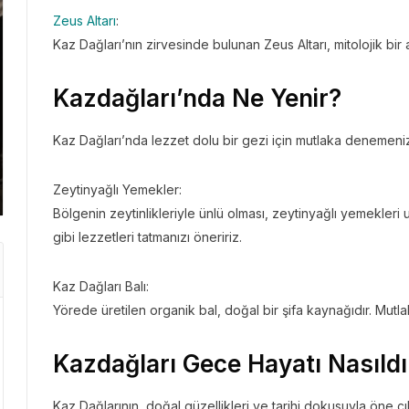
Zeus Altarı
:
Kaz Dağları’nın zirvesinde bulunan Zeus Altarı, mitolojik bir
GEZI 
Kazdağları’nda Ne Yenir?
GEZI BÜLTENI
Gezi 
“Der
Gezi Bülteni
1 ay önce
3.44k
Kaz Dağları’nda lezzet dolu bir gezi için mutlaka denemeniz
Emirates ile Yazın En Lüks
Kris
Kaçamağı
Başa
Zeytinyağlı Yemekler:
Bölgenin zeytinlikleriyle ünlü olması, zeytinyağlı yemekleri
gibi lezzetleri tatmanızı öneririz.
Kaz Dağları Balı:
Yörede üretilen organik bal, doğal bir şifa kaynağıdır. Mutla
Kazdağları Gece Hayatı Nasıldı
Kaz Dağlarının, doğal güzellikleri ve tarihi dokusuyla öne 