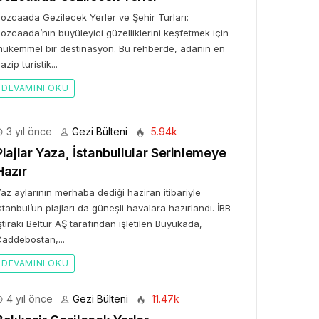
ozcaada Gezilecek Yerler ve Şehir Turları:
ozcaada’nın büyüleyici güzelliklerini keşfetmek için
ükemmel bir destinasyon. Bu rehberde, adanın en
azip turistik...
DEVAMINI OKU
3 yıl önce
Gezi Bülteni
5.94k
Plajlar Yaza, İstanbullular Serinlemeye
Hazır
az aylarının merhaba dediği haziran itibariyle
stanbul’un plajları da güneşli havalara hazırlandı. İBB
ştiraki Beltur AŞ tarafından işletilen Büyükada,
addebostan,...
DEVAMINI OKU
4 yıl önce
Gezi Bülteni
11.47k