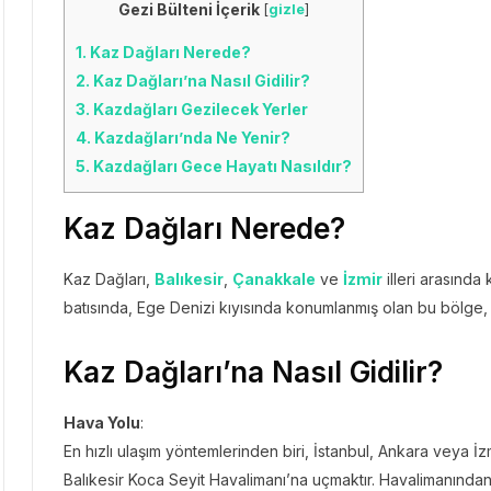
Gezi Bülteni İçerik
[
gizle
]
1.
Kaz Dağları Nerede?
2.
Kaz Dağları’na Nasıl Gidilir?
3.
Kazdağları Gezilecek Yerler
4.
Kazdağları’nda Ne Yenir?
5.
Kazdağları Gece Hayatı Nasıldır?
Kaz Dağları Nerede?
Kaz Dağları,
Balıkesir
,
Çanakkale
ve
İzmir
illeri arasında
batısında, Ege Denizi kıyısında konumlanmış olan bu bölge, ze
Kaz Dağları’na Nasıl Gidilir?
Hava Yolu
:
En hızlı ulaşım yöntemlerinden biri, İstanbul, Ankara veya İ
Balıkesir Koca Seyit Havalimanı’na uçmaktır. Havalimanından