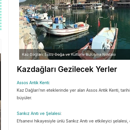
Kaz Dağları: Eşsiz Doğa ve Kültürle Buluşma Noktası
Kazdağları Gezilecek Yerler
Assos Antik Kenti
:
Kaz Dağları’nın eteklerinde yer alan Assos Antik Kenti, tarihi
büyüler.
Sarıkız Anıtı ve Şelalesi
:
Efsanevi hikayesiyle ünlü Sarıkız Anıtı ve etkileyici şelalesi,