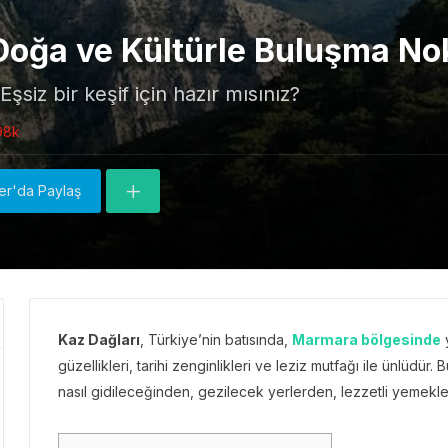
 Doğa ve Kültürle Buluşma No
Eşsiz bir keşif için hazır mısınız?
98k
ter'da Paylaş
Kaz Dağları
, Türkiye’nin batısında,
Marmara bölgesinde
y
güzellikleri, tarihi zenginlikleri ve leziz mutfağı ile ünlüdü
nasıl gidileceğinden, gezilecek yerlerden, lezzetli yeme