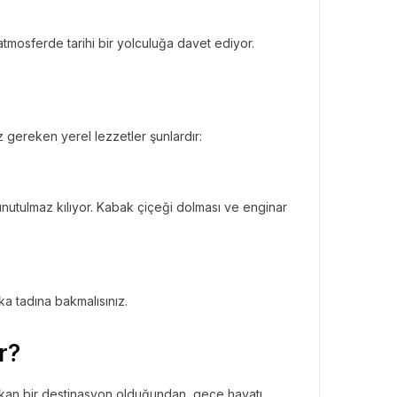
 atmosferde tarihi bir yolculuğa davet ediyor.
BÜLTENI
Bülteni
1 ay önce
10.25k
ken Rezervasyon!” ile
 gereken yerel lezzetler şunlardır:
tal Elma’ya Uzanan
rı Hikâyesi
 unutulmaz kılıyor. Kabak çiçeği dolması ve enginar
ka tadına bakmalısınız.
r?
çıkan bir destinasyon olduğundan, gece hayatı