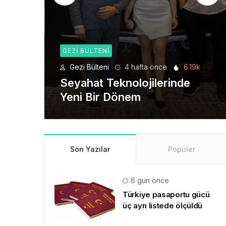
GEZI BÜLTENI
6.19k
Gezi Bülteni
1 ay önce
8.94k
de
Manevi Yolculukta Yeni
Dönem
Son Yazılar
Popüler
6 gün önce
Türkiye pasaportu gücü
üç ayrı listede ölçüldü