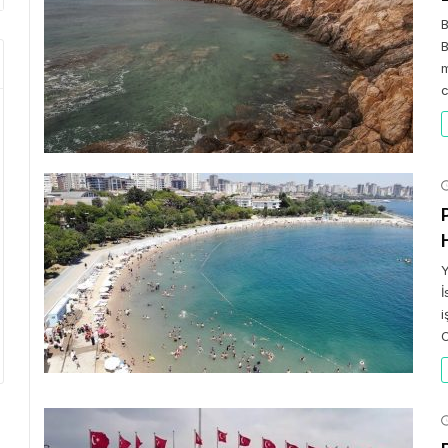
B
B
m
c
Y
İ
i
C